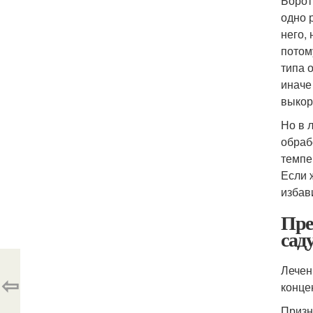
Борот
одно 
него,
потом
типа 
иначе
выкор
Но в 
обраб
темпе
Если 
избав
Пре
сад
Лечен
⇦
конце
Призн