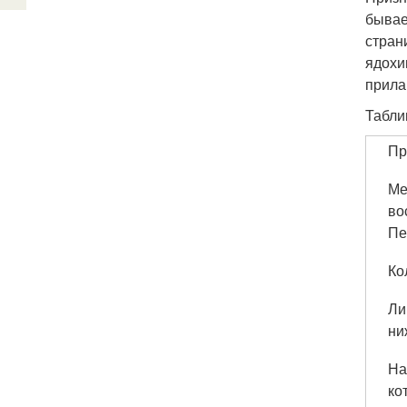
бывае
стран
ядохи
прила
Табли
Пр
Ме
во
Пе
Ко
Ли
ни
На
ко