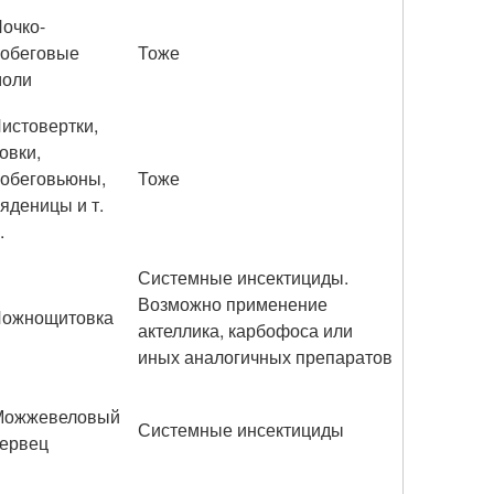
очко-
обеговые
Тоже
моли
истовертки,
овки,
обеговьюны,
Тоже
яденицы и т.
.
Системные инсектициды.
Возможно применение
Ложнощитовка
актеллика, карбофоса или
иных аналогичных препаратов
Можжевеловый
Системные инсектициды
ервец