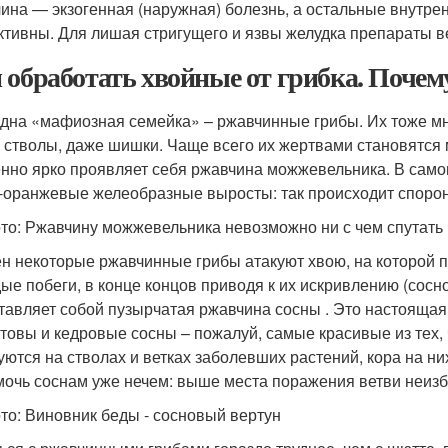
ина — экзогенная (наружная) болезнь, а остальные внутре
тивны. Для лишая стригущего и язвы желудка препараты вед
 обработать хвойные от грибка. Поче
дна «мафиозная семейка» – ржавчинные грибы. Их тоже мног
, стволы, даже шишки. Чаще всего их жертвами становятся
нно ярко проявляет себя ржавчина можжевельника. В самом
-оранжевые желеобразные выросты: так происходит споро
то: Ржавчину можжевельника невозможно ни с чем спутать
ен некоторые ржавчинные грибы атакуют хвою, на которой 
ые побеги, в конце концов приводя к их искривлению (сосн
тавляет собой пузырчатая ржавчина сосны . Это настоящая 
товы и кедровые сосны – пожалуй, самые красивые из тех, 
уются на стволах и ветках заболевших растений, кора на них
мочь соснам уже нечем: выше места поражения ветви неизб
то: Виновник беды - сосновый вертун