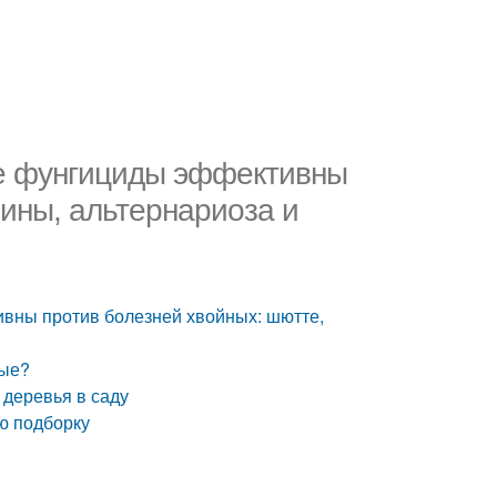
ие фунгициды эффективны
чины, альтернариоза и
вны против болезней хвойных: шютте,
ные?
 деревья в саду
ю подборку