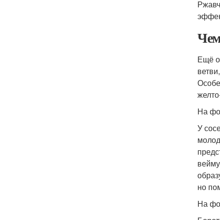
Ржавч
эффек
Чем
Ещё о
ветви
Особе
желто
На фо
У сос
молод
предс
вейму
образ
но по
На фо