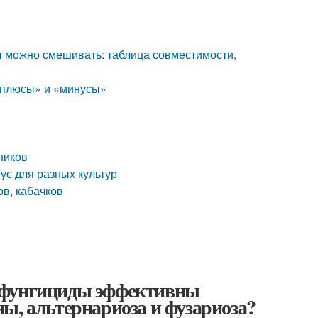
ы можно смешивать: таблица совместимости,
«плюсы» и «минусы»
ников
рус для разных культур
ов, кабачков
е фунгициды эффективны
ы, альтернариоза и фузариоза?