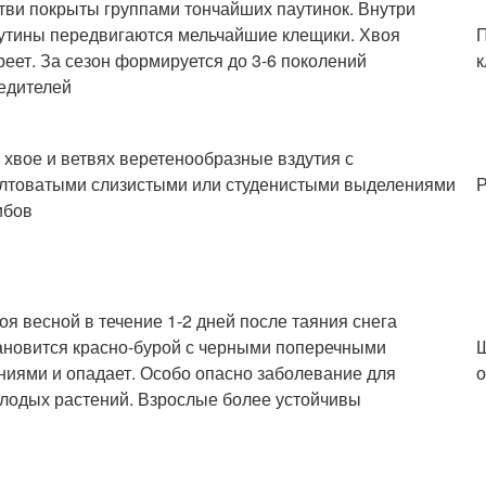
тви покрыты группами тончайших паутинок. Внутри
утины передвигаются мельчайшие клещики. Хвоя
реет. За сезон формируется до 3-6 поколений
едителей
 хвое и ветвях веретенообразные вздутия с
лтоватыми слизистыми или студенистыми выделениями
ибов
оя весной в течение 1-2 дней после таяния снега
ановится красно-бурой с черными поперечными
ниями и опадает. Особо опасно заболевание для
лодых растений. Взрослые более устойчивы