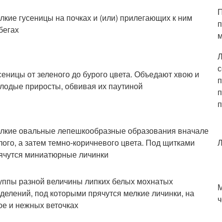
П
лкие гусеницы на почках и (или) прилегающих к ним
п
бегах
Л
с
сеницы от зеленого до бурого цвета. Объедают хвою и
п
лодые приросты, обвивая их паутиной
п
п
лкие овальные лепешкообразные образо­вания вначале
лого, а затем темно-коричневого цвета. Под щитками
ячутся миниатюрные личинки
уппы разной величины липких белых мохнатых
делений, под которыми прячутся мелкие личинки, на
ч
ое и нежных веточках