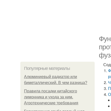
Фун
про
фуз
Сод
Популярные материалы
Ф
р
Алюминиевый радиатор или
Ч
биметаллический. В чем разница?
П
Правила посадки китайского
О
лимонника и ухода за ним.
Агротехнические требования