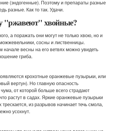
нние (эндогенные). Поэтому и препараты разные
ь разные. Как то так. Удачи.
му "ржавеют" хвойные?
о, а поражать они могут не только хвою, но и
 можжевельники, сосны и лиственницы.
 начале весны на его ветвях можно увидеть
ношение гриба.
появляются крохотные оранжевые пузырьки, или
овый вертун). Но главную опасность
чума, от которой больше всего страдают
что растут в садах. Яркие оранжевые пузырьки
 трескается, из разрывов начинает течь смола,
ежно усохнут.