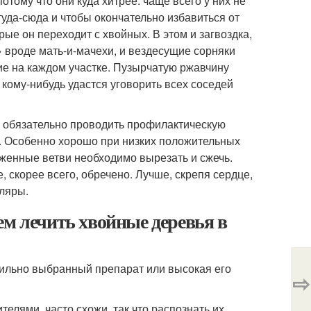
отому что они куда хитрее: чаще всего у них не
туда-сюда и чтобы окончательно избавиться от
рые он переходит с хвойных. В этом и загвоздка,
 вроде мать-и-мачехи, и вездесущие сорняки
щие на каждом участке. Пузырчатую ржавчину
кому-нибудь удастся уговорить всех соседей
до обязательно проводить профилактическую
. Особенно хорошо при низких положительных
женные ветви необходимо вырезать и сжечь.
 скорее всего, обречено. Лучше, скрепя сердце,
пляры.
ем лечить хвойные деревья в
ильно выбранный препарат или высокая его
⇨
елями, часто схожи, так что распознать их