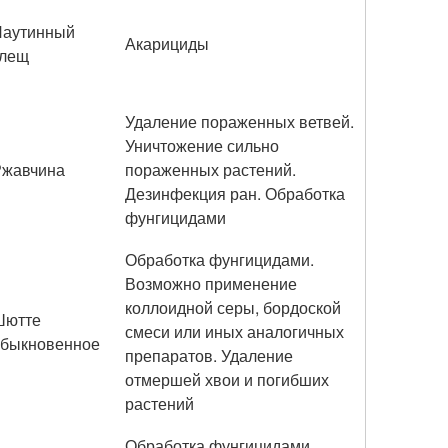
Паутинный
Акарициды
клещ
Удаление пораженных ветвей.
Уничтожение сильно
Ржавчина
пораженных растений.
Дезинфекция ран. Обработка
фунгицидами
Обработка фунгицидами.
Возможно применение
коллоидной серы, бордоской
Шютте
смеси или иных аналогичных
обыкновенное
пре­паратов. Удаление
отмершей хвои и погибших
растений
Обработка фунгицидами