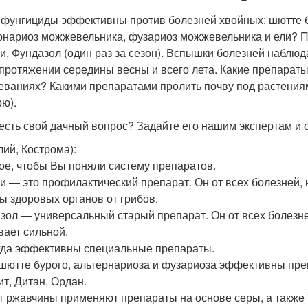
 фунгициды эффективны против болезней хвойных: шютте бу
рнариоз можжевельника, фузариоз можжевельника и ели? 
и, Фундазол (один раз за сезон). Вспышки болезней наблюда
 протяжении середины весны и всего лета. Какие препараты
еваниях? Какими препаратами пролить почву под растения
рю).
 есть свой дачный вопрос? Задайте его нашим экспертам и
лий, Кострома)
:
ое, чтобы Вы поняли систему препаратов.
и — это профилактический препарат. Он от всех болезней, 
ы здоровых органов от грибов.
зол — универсальный старый препарат. Он от всех болезн
вает сильной.
гда эффективны специальные препараты.
шютте бурого, альтернариоза и фузариоза эффективны пре
т, Дитан, Ордан.
т ржавчины применяют препараты на основе серы, а также Т