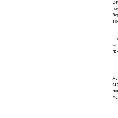
Ве
па
бу
вр
На
же
гр
Хв
ст
ли
мо