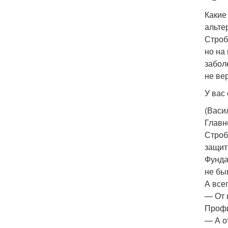
Какие
альте
Строб
но на
забол
не ве
У вас
(Васи
Главн
Строб
защит
Фунда
не бы
А все
— От 
Профи
— А о