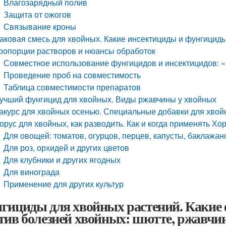
Влагозарядный полив
Защита от ожогов
Связывание кроны
аковая смесь для хвойных. Какие инсектициды и фунгицид
ропорции растворов и нюансы обработок
Совместное использование фунгицидов и инсектицидов: 
Проведение проб на совместимость
Таблица совместимости препаратов
учший фунгицид для хвойных. Виды ржавчины у хвойных
акурс для хвойных осенью. Специальные добавки для хвой
орус для хвойных, как разводить. Как и когда применять Хо
Для овощей: томатов, огурцов, перцев, капусты, баклажан
Для роз, орхидей и других цветов
Для клубники и других ягодных
Для винограда
Применение для других культур
гициды для хвойных растений. Каки
тив болезней хвойных: шютте, ржавчин