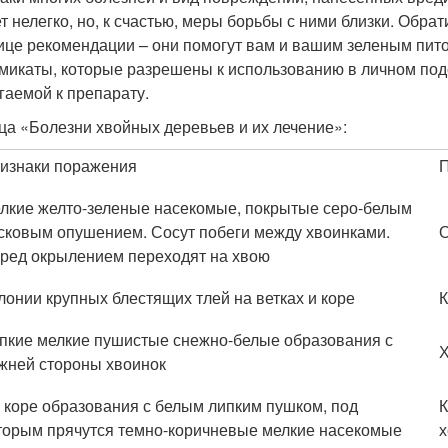
т нелегко, но, к счастью, меры борьбы с ними близки. Обра
ице рекомендации – они помогут вам и вашим зеленым пито
микаты, которые разрешены к использованию в личном подс
гаемой к препарату.
ца «Болезни хвойных деревьев и их лечение»:
изнаки поражения
лкие желто-зеленые насекомые, покрытые серо-белым
сковым опушением. Сосут побеги между хвоинками.
О
ред окрылением переходят на хвою
лонии крупных блестящих тлей на ветках и коре
К
пкие мелкие пушистые снежно-белые образования с
жней стороны хвоинок
 коре образования с белым липким пушком, под
К
торым прячутся темно-коричневые мелкие насекомые
х