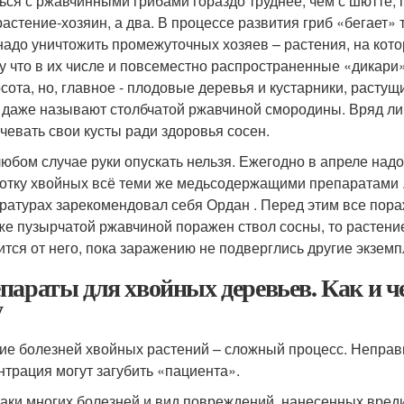
ься с ржавчинными грибами гораздо труднее, чем с шютте, п
растение-хозяин, а два. В процессе развития гриб «бегает» 
 надо уничтожить промежуточных хозяев – растения, на кото
у что в их числе и повсеместно распространенные «дикари»
осота, но, главное - плодовые деревья и кустарники, расту
 даже называют столбчатой ржавчиной смородины. Вряд ли 
чевать свои кусты ради здоровья сосен.
любом случае руки опускать нельзя. Ежегодно в апреле на
отку хвойных всё теми же медьсодержащими препаратами 
ратурах зарекомендовал себя Ордан . Перед этим все пора
же пузырчатой ржавчиной поражен ствол сосны, то растение,
ится от него, пока заражению не подверглись другие экзем
параты для хвойных деревьев. Как и ч
у
ие болезней хвойных растений – сложный процесс. Неправ
нтрация могут загубить «пациента».
аки многих болезней и вид повреждений, нанесенных вредит