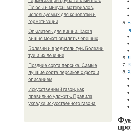
Герметизация сруба теплый шов.
Плюсы и минусы материалов,
используемых для конопатки и
герметизации
Б
п
Опылитель для вишни. Какая
вишня может опылять черешню
Болезни и вредители туи. Болезни
туи и их лечение
Л
Р
Поздние сорта персика. Самые
Х
лучшие сорта персиков с фото и
описанием
Искусственный газон, как
правильно уложить. Правила
укладки искусственного газона
Фун
про