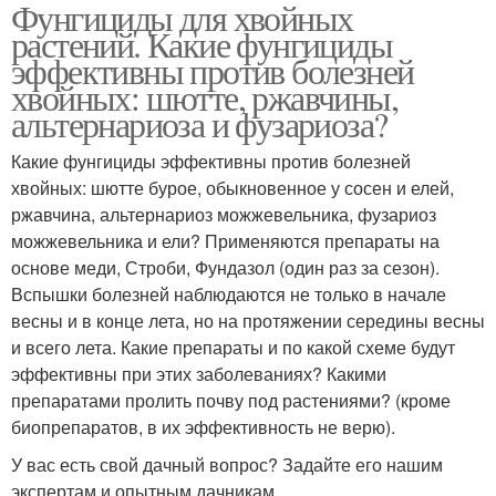
Фунгициды для хвойных
Хвойные растения
растений. Какие фунгициды
эффективны против болезней
хвойных: шютте, ржавчины,
альтернариоза и фузариоза?
Какие фунгициды эффективны против болезней
хвойных: шютте бурое, обыкновенное у сосен и елей,
ржавчина, альтернариоз можжевельника, фузариоз
можжевельника и ели? Применяются препараты на
основе меди, Строби, Фундазол (один раз за сезон).
Вспышки болезней наблюдаются не только в начале
весны и в конце лета, но на протяжении середины весны
и всего лета. Какие препараты и по какой схеме будут
эффективны при этих заболеваниях? Какими
препаратами пролить почву под растениями? (кроме
биопрепаратов, в их эффективность не верю).
У вас есть свой дачный вопрос? Задайте его нашим
экспертам и опытным дачникам.