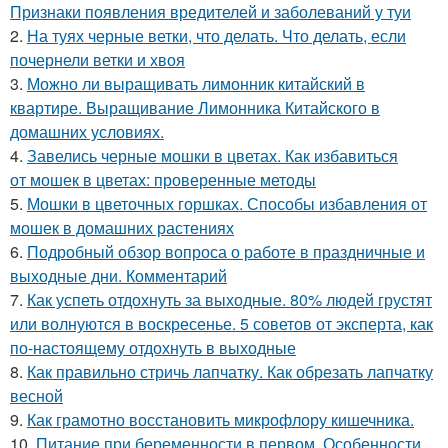
Признаки появления вредителей и заболеваний у туи
2.
На туях черные ветки, что делать. Что делать, если
почернели ветки и хвоя
3.
Можно ли выращивать лимонник китайский в
квартире. Выращивание Лимонника Китайского в
домашних условиях.
4.
Завелись черные мошки в цветах. Как избавиться
от мошек в цветах: проверенные методы
5.
Мошки в цветочных горшках. Способы избавления от
мошек в домашних растениях
6.
Подробный обзор вопроса о работе в праздничные и
выходные дни. Комментарий
7.
Как успеть отдохнуть за выходные. 80% людей грустят
или волнуются в воскресенье. 5 советов от эксперта, как
по-настоящему отдохнуть в выходные
8.
Как правильно стричь лапчатку. Как обрезать лапчатку
весной
9.
Как грамотно восстановить микрофлору кишечника.
10.
Питание при беременности в первом. Особенности