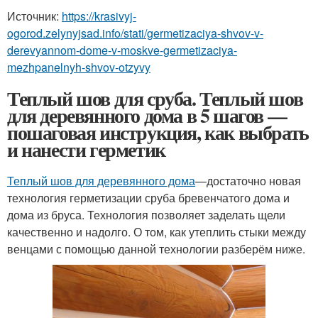
Источник:
https://krasivyj-
ogorod.zelynyjsad.info/stati/germetizaciya-shvov-v-
derevyannom-dome-v-moskve-germetizaciya-
mezhpanelnyh-shvov-otzyvy
Теплый шов для сруба. Теплый шов
для деревянного дома в 5 шагов —
пошаговая инструкция, как выбрать
и нанести герметик
Теплый шов для деревянного дома
—достаточно новая
технология герметизации сруба бревенчатого дома и
дома из бруса. Технология позволяет заделать щели
качественно и надолго. О том, как утеплить стыки между
венцами с помощью данной технологии разберём ниже.