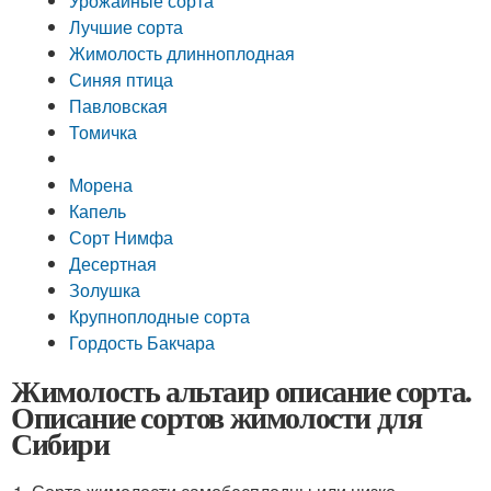
Урожайные сорта
Лучшие сорта
Жимолость длинноплодная
Синяя птица
Павловская
Томичка
Морена
Капель
Сорт Нимфа
Десертная
Золушка
Крупноплодные сорта
Гордость Бакчара
Жимолость альтаир описание сорта.
Описание сортов жимолости для
Сибири