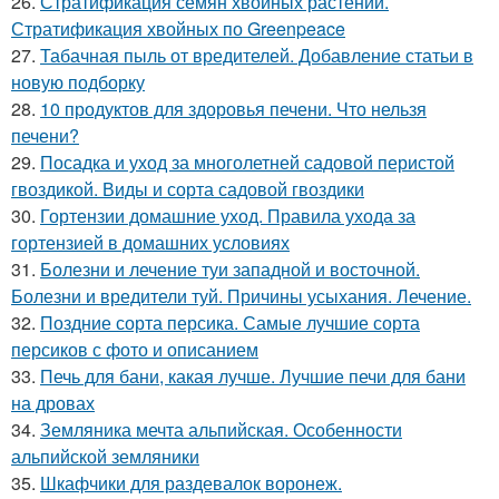
26.
Стратификация семян хвойных растений.
Стратификация хвойных по Greenpeace
27.
Табачная пыль от вредителей. Добавление статьи в
новую подборку
28.
10 продуктов для здоровья печени. Что нельзя
печени?
29.
Посадка и уход за многолетней садовой перистой
гвоздикой. Виды и сорта садовой гвоздики
30.
Гортензии домашние уход. Правила ухода за
гортензией в домашних условиях
31.
Болезни и лечение туи западной и восточной.
Болезни и вредители туй. Причины усыхания. Лечение.
32.
Поздние сорта персика. Самые лучшие сорта
персиков с фото и описанием
33.
Печь для бани, какая лучше. Лучшие печи для бани
на дровах
34.
Земляника мечта альпийская. Особенности
альпийской земляники
35.
Шкафчики для раздевалок воронеж.