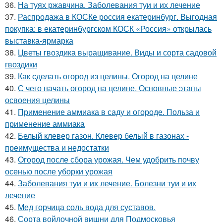
36.
На туях ржавчина. Заболевания туи и их лечение
37.
Распродажа в КОСКе россия екатеринбург. Выгодная
покупка: в екатеринбургском КОСК «Россия» открылась
выставка-ярмарка
38.
Цветы гвоздика выращивание. Виды и сорта садовой
гвоздики
39.
Как сделать огород из целины. Огород на целине
40.
С чего начать огород на целине. Основные этапы
освоения целины
41.
Применение аммиака в саду и огороде. Польза и
применение аммиака
42.
Белый клевер газон. Клевер белый в газонах -
преимущества и недостатки
43.
Огород после сбора урожая. Чем удобрить почву
осенью после уборки урожая
44.
Заболевания туи и их лечение. Болезни туи и их
лечение
45.
Мед горчица соль вода для суставов.
46.
Сорта войлочной вишни для Подмосковья