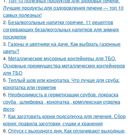
1.
Топ-10 полезных продуктов для здоровья печени.
Лучшие продукты для оздоровления печени — топ 10
самых полезных!
2.
Безалкогольные напитки горячие. 11 рецептов
согревающих безалкогольных напитков для зимних
посиделок
3.
Газоны и цветники на даче. Как выбрать газонные
цветы?
4.
Металлические мусорные контейнеры для ТБО.
Основные преимущества металлических контейнеров
для ТБО
5.
Теплый шов или конопатка. Что лучше для сруба:
конопатка или герметик
6.
Необходимость в герметизации срубов. покраска
сруба , шлифовка , конопатка , комплексная отделка
фото
7.
Как заготовить корни подсолнуха для лечения. Сбор
корня: правила заготовки, сушки и хранения
8.
Отпуск с выходного дня. Как оплачивают выходные,