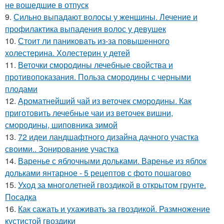
не вошедшие в отпуск
9.
Сильно выпадают волосы у женщины. Лечение и
профилактика выпадения волос у девушек
10.
Стоит ли паниковать из-за повышенного
холестерина. Холестерин у детей
11.
Веточки смородины лечебные свойства и
противопоказания. Польза смородины с черными
плодами
12.
Ароматнейший чай из веточек смородины. Как
приготовить лечебные чаи из веточек вишни,
смородины, шиповника зимой
13.
72 идеи ландшафтного дизайна дачного участка
своими.. Зонирование участка
14.
Варенье с яблочными дольками. Варенье из яблок
дольками янтарное - 5 рецептов с фото пошагово
15.
Уход за многолетней гвоздикой в открытом грунте.
Посадка
16.
Как сажать и ухаживать за гвоздикой. Размножение
кустистой гвоздики