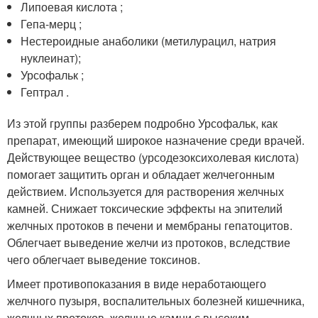
Липоевая кислота ;
Гепа-мерц ;
Нестероидные анаболики (метилурацил, натрия
нуклеинат);
Урсофальк ;
Гептрал .
Из этой группы разберем подробно Урсофальк, как
препарат, имеющий широкое назначение среди врачей.
Действующее вещество (урсодезоксихолевая кислота)
помогает защитить орган и обладает желчегонным
действием. Используется для растворения желчных
камней. Снижает токсические эффекты на эпителий
желчных протоков в печени и мембраны гепатоцитов.
Облегчает выведение желчи из протоков, вследствие
чего облегчает выведение токсинов.
Имеет противопоказания в виде неработающего
желчного пузыря, воспалительных болезней кишечника,
желчных протоков, желчные камни с высоким