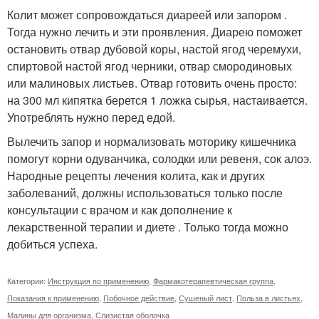
Колит может сопровождаться диареей или запором .
Тогда нужно лечить и эти проявления. Диарею поможет
остановить отвар дубовой коры, настой ягод черемухи,
спиртовой настой ягод черники, отвар смородиновых
или малиновых листьев. Отвар готовить очень просто:
на 300 мл кипятка берется 1 ложка сырья, настаивается.
Употреблять нужно перед едой.
Вылечить запор и нормализовать моторику кишечника
помогут корни одуванчика, солодки или ревеня, сок алоэ.
Народные рецепты лечения колита, как и других
заболеваний, должны использоваться только после
консультации с врачом и как дополнение к
лекарственной терапии и диете . Только тогда можно
добиться успеха.
Категории:
Инструкция по применению
,
Фармакотерапевтическая группа
,
Показания к применению
,
Побочное действие
,
Сушеный лист
,
Польза в листьях
,
Малины для организма
,
Слизистая оболочка