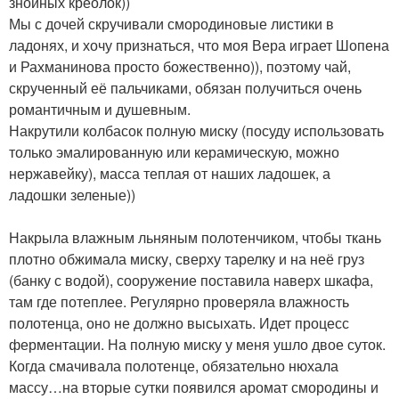
знойных креолок))
Мы с дочей скручивали смородиновые листики в
ладонях, и хочу признаться, что моя Вера играет Шопена
и Рахманинова просто божественно)), поэтому чай,
скрученный её пальчиками, обязан получиться очень
романтичным и душевным.
Накрутили колбасок полную миску (посуду использовать
только эмалированную или керамическую, можно
нержавейку), масса теплая от наших ладошек, а
ладошки зеленые))
Накрыла влажным льняным полотенчиком, чтобы ткань
плотно обжимала миску, сверху тарелку и на неё груз
(банку с водой), сооружение поставила наверх шкафа,
там где потеплее. Регулярно проверяла влажность
полотенца, оно не должно высыхать. Идет процесс
ферментации. На полную миску у меня ушло двое суток.
Когда смачивала полотенце, обязательно нюхала
массу…на вторые сутки появился аромат смородины и