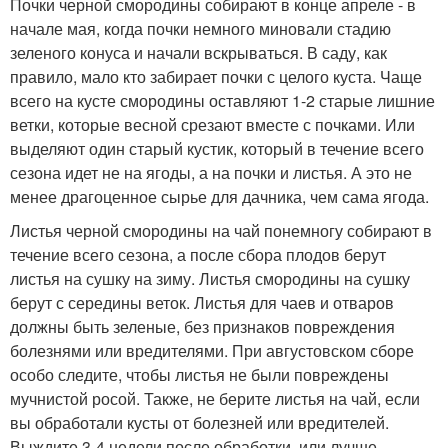
Почки черной смородины собирают в конце апреле - в
начале мая, когда почки немного миновали стадию
зеленого конуса и начали вскрываться. В саду, как
правило, мало кто забирает почки с целого куста. Чаще
всего на кусте смородины оставляют 1-2 старые лишние
ветки, которые весной срезают вместе с почками. Или
выделяют один старый кустик, который в течение всего
сезона идет не на ягоды, а на почки и листья. А это не
менее драгоценное сырье для дачника, чем сама ягода.
Листья черной смородины на чай понемногу собирают в
течение всего сезона, а после сбора плодов берут
листья на сушку на зиму. Листья смородины на сушку
берут с середины веток. Листья для чаев и отваров
должны быть зеленые, без признаков повреждения
болезнями или вредителями. При августовском сборе
особо следите, чтобы листья не были повреждены
мучнистой росой. Также, не берите листья на чай, если
вы обработали кусты от болезней или вредителей.
Выждите 3-4 недели после обработки, или лучше