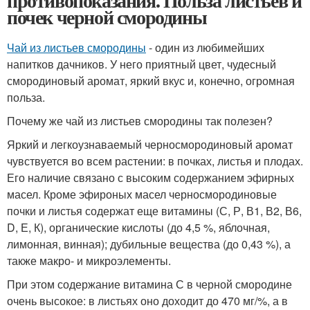
противопоказания. Польза листьев и
почек черной смородины
Чай из листьев смородины
- один из любимейших
напитков дачников. У него приятный цвет, чудесный
смородиновый аромат, яркий вкус и, конечно, огромная
польза.
Почему же чай из листьев смородины так полезен?
Яркий и легкоузнаваемый черносмородиновый аромат
чувствуется во всем растении: в почках, листья и плодах.
Его наличие связано с высоким содержанием эфирных
масел. Кроме эфироных масел черносмородиновые
почки и листья содержат еще витамины (С, Р, В1, В2, В6,
D, Е, К), органические кислоты (до 4,5 %, яблочная,
лимонная, винная); дубильные вещества (до 0,43 %), а
также макро- и микроэлементы.
При этом содержание витамина С в черной смородине
очень высокое: в листьях оно доходит до 470 мг/%, а в