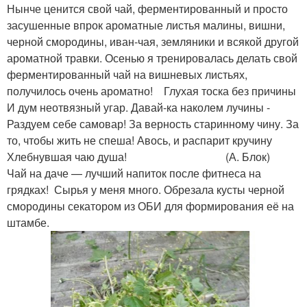
Нынче ценится свой чай, ферментированный и просто
засушенные впрок ароматные листья малины, вишни,
черной смородины, иван-чая, земляники и всякой другой
ароматной травки. Осенью я тренировалась делать свой
ферментированный чай на вишневых листьях,
получилось очень ароматно! Глухая тоска без причины
И дум неотвязный угар. Давай-ка наколем лучины -
Раздуем себе самовар! За верность старинному чину. За
то, чтобы жить не спеша! Авось, и распарит кручину
Хлебнувшая чаю душа! (А. Блок)
Чай на даче — лучший напиток после фитнеса на
грядках! Сырья у меня много. Обрезала кусты черной
смородины секатором из ОБИ для формирования её на
штамбе.