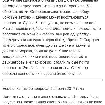
Все же мне кажется это туя пирамидальная. Зелень на
веточках вверху проскакивает и я не торопился бы
обрезать ветки. Сгоревшая хвоя осыпется, пойдут
боковые веточки и дерево может восстановиться
полностью. Лучше бы пощупать, но возможности нет.
Растет первый год? Если веточки погибли полностью, то
восстановить можно и форму, выбрав одну ветку и
придерживая соседок в первый год обрезкой. Смущает
то что сгорело все, очевидно выше снега, может и
действие мороза, тогда похуже. У нас горели
кипарисовики, пихта и все восстановилось, хотя
двухметровые кипарисовики стояли лысые почти
полностью. Это была их первая весна. С тех пор
обросли полностью и выросли благополучно.
wodolei-ka (автор вопроса) 5 апреля 2017 года
Веточки на ощупь мягкие,не осыпаются.Втю зиму была
под снегом,после таяния снега была зелёная,как нижние