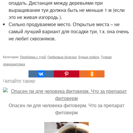
опадать. Дистанция между деревьями при
выращивании туи должна быть не меньше 1 м (если
это не живая изгородь ).
Сильно продуваемое место. Открытые места – не
самый лучший вариант для посадки туи, т.к. она очень
не любит сквозняков.
Категории:
Проблема с туей
,
Грибковые болезни
,
Бурые побеги
,
Туевая
ложнощитовка
Читайте также
Опасен ли для человека фитоверм. Что за препарат
фитоверм