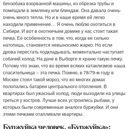
бензобака взорванной машины, из обрезка трубы и
помещали в землянку или блиндаж. Она давала очень-
очень много тепла. Но и в наше время ей легко
находили применение… Я очень люблю охотиться в
Сибири. И вот в охотничьем домике у нас стоит такая
печка. Ее особенность в том, что, когда ее сильно
натопишь, становится невыносимо жарко. Но если
дрова перестать подкладывать, моментально наступает
собачий холод. На даче в Выборге я храню такую печку.
Потому что знаю, что во время всяких катаклизмов наша
спасительница -- эта печка. Помню, в 78/79-м году в
Москве стоял такой мороз, что во многих домах
полопались батареи центрального отопления. В
квартирах был ужасный холод, люди выходили на улицы
греться у костров. Лучше всех устроились рыбаки, у
которых были современные аналоги буржуйки. И они
этими печками отапливали квартиры.
Буржуйка человек. «Буржуйка»: