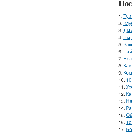
Пос
1.
Туи
2.
Клу
3.
Дым
4.
Выр
5.
Зак
6.
Чай
7.
Есл
8.
Как
9.
Ком
10.
10
11.
Ух
12.
Ка
13.
На
14.
Ра
15.
Об
16.
То
17.
Бо