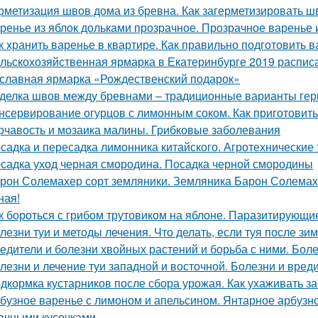
рметизация швов дома из бревна. Как загерметизировать 
ренье из яблок дольками прозрачное. Прозрачное варенье 
к хранить варенье в квартире. Как правильно подготовить в
льскохозяйственная ярмарка в Екатеринбурге 2019 расписан
славная ярмарка «Рождественский подарок»
делка швов между бревнами – традиционные варианты гер
нсервирование огурцов с лимонным соком. Как приготовить
рчавость и мозаика малины. Грибковые заболевания
садка и пересадка лимонника китайского. Агротехнические
садка уход черная смородина. Посадка черной смородины
рон Солемахер сорт земляники. Земляника Барон Солемахе
ная!
к бороться с грибом трутовиком на яблоне. Паразитирующи
лезни туи и методы лечения. Что делать, если туя после зи
едители и болезни хвойных растений и борьба с ними. Бол
лезни и лечение туи западной и восточной. Болезни и вред
дкормка кустарников после сбора урожая. Как ухаживать з
бузное варенье с лимоном и апельсином. Янтарное арбузно
ачными кусочками