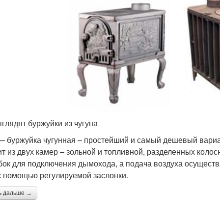
ыглядят буржуйки из чугуна
— буржуйка чугунная – простейший и самый дешевый вариан
ит из двух камер – зольной и топливной, разделенных коло
бок для подключения дымохода, а подача воздуха осущест
с помощью регулируемой заслонки.
ь дальше →