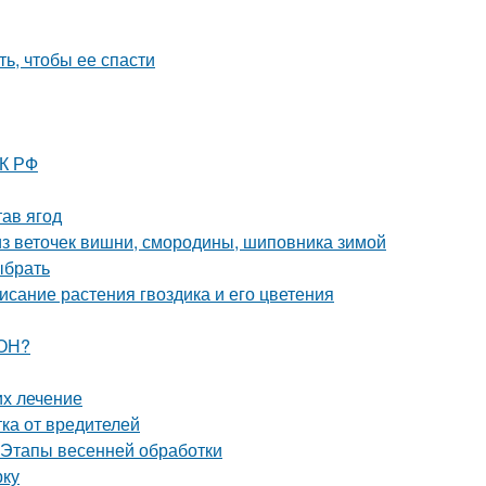
ть, чтобы ее спасти
ТК РФ
тав ягод
 из веточек вишни, смородины, шиповника зимой
ыбрать
исание растения гвоздика и его цветения
ЗОН?
их лечение
ка от вредителей
. Этапы весенней обработки
рку