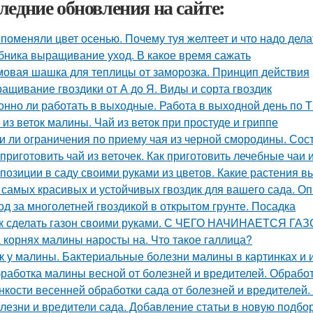
ледние обновления на сайте:
 поменяли цвет осенью. Почему туя желтеет и что надо дела
бника выращивание уход. В какое время сажать
овая шашка для теплицы от заморозка. Принцип действия
ащивание гвоздики от А до Я. Виды и сорта гвоздик
онно ли работать в выходные. Работа в выходной день по 
 из веток малины. Чай из веток при простуде и гриппе
и ли ограничения по приему чая из черной смородины. Сос
 приготовить чай из веточек. Как приготовить лечебные чаи
позиции в саду своими руками из цветов. Какие растения в
 самых красивых и устойчивых гвоздик для вашего сада. Оп
од за многолетней гвоздикой в открытом грунте. Посадка
к сделать газон своими руками. С ЧЕГО НАЧИНАЕТСЯ ГА
 корнях малины наросты на. Что такое галлица?
к у малины. Бактериальные болезни малины в картинках и 
работка малины весной от болезней и вредителей. Обработ
нкости весенней обработки сада от болезней и вредителей
лезни и вредители сада. Добавление статьи в новую подбо