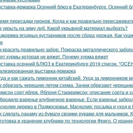
ставка-ярмарка Осенний блюз в Екатеринбурге. Осенний блю
емя пересадки пионов. Когда и как правильно пересаживат
к укрыть на зиму дуб. Какой укрывной материал выбрать?
дкормка ягодных кустарников после сбора урожая. Как уха
я
к красить правильно забор. Покраска металлического забор
рт хурмы которая не вяжет. Почему хурма вяжет
ставка осенний БЛЮЗ в Екатеринбурге 2019 список. "ОСЕ
ализированная выставка-ярмарка
гда и как сажать лимонник китайский. Уход за лимонником к
к обрезать черешню летом схема. Зачем обрезают черешн
имсон сорт яблок. Яблоня Старкримсон: описание сорта и х
бродило варенье клубничное варенье. Если варенье заброд
гнолия дерево в Подмосковье. Магнолия: посадка и уход в
к сделать панаму из бумаги своими руками для мальчиков. 
готовка и хранение клубники по технологии Фриго. О хране