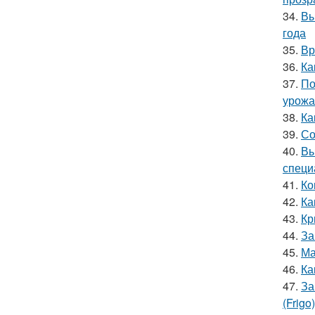
34.
Вы
года
35.
Вр
36.
Ка
37.
По
урожа
38.
Ка
39.
Со
40.
Вы
специ
41.
Ко
42.
Ка
43.
Кр
44.
За
45.
Ма
46.
Ка
47.
За
(Frigo)