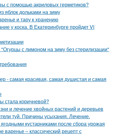
швы с помощью акриловых герметиков?
из яблок дольками на зиму
аренье и тару к хранению
ие у коска. В Екатеринбурге пройдет VI
метизации
 "Огурцы с лимоном на зиму без стерилизации"
 требования
р - самая красивая, самая душистая и самая
е
мы стала коричневой?
езни и лечение хвойных растений и деревьев
ители туй. Причины усыхания. Лечение.
а ягодными кустарниками после сбора урожая
е варенье – классический рецепт с