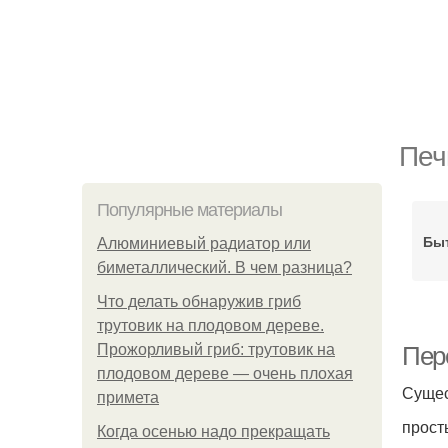
Печ
Популярные материалы
Бы
Алюминиевый радиатор или
биметаллический. В чем разница?
Что делать обнаружив гриб
трутовик на плодовом дереве.
Прожорливый гриб: трутовик на
Пер
плодовом дереве — очень плохая
Сущес
примета
прост
Когда осенью надо прекращать