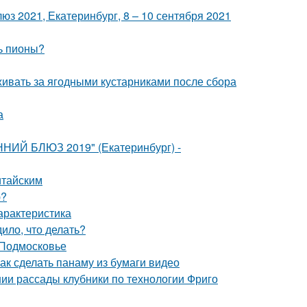
з 2021, Екатеринбург, 8 – 10 сентября 2021
ь пионы?
живать за ягодными кустарниками после сбора
а
ННИЙ БЛЮЗ 2019" (Екатеринбург) -
итайским
ю?
арактеристика
ило, что делать?
 Подмосковье
Как сделать панаму из бумаги видео
нии рассады клубники по технологии Фриго