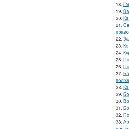
18.
Ге
19.
Ва
20.
Ка
21.
Се
право
22.
За
23.
Ко
24.
Ку
25.
По
26.
По
27.
Ба
полез
28.
Ка
29.
Бо
30.
Вр
31.
Бо
32.
По
33.
Ар
прозр