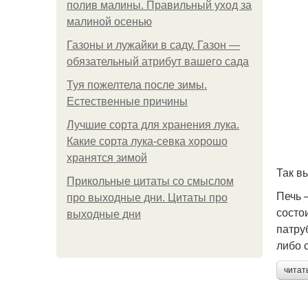
полив малины. Правильный уход за
малиной осенью
Газоны и лужайки в саду. Газон —
обязательный атрибут вашего сада
Туя пожелтела после зимы.
Естественные причины
Лучшие сорта для хранения лука.
Какие сорта лука-севка хорошо
хранятся зимой
Так в
Прикольные цитаты со смыслом
Печь 
про выходные дни. Цитаты про
состо
выходные дни
патру
либо 
читат