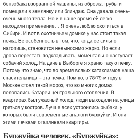
бензобака взорванной машины, из обрезка трубы и
помещали в землянку или блиндаж. Она давала очень-
очень много тепла. Но и в наше время ей легко
находили применение… Я очень люблю охотиться в
Сибири. И вот в охотничьем домике у нас стоит такая
печка. Ее особенность в том, что, когда ее сильно
натопишь, становится невыносимо жарко. Но если
дрова перестать подкладывать, моментально наступает
собачий холод. На даче в Выборге я храню такую печку.
Потому что знаю, что во время всяких катаклизмов наша
спасительница -- эта печка. Помню, в 78/79-м году в
Москве стоял такой мороз, что во многих домах
полопались батареи центрального отопления. В
квартирах был ужасный холод, люди выходили на улицы
греться у костров. Лучше всех устроились рыбаки, у
которых были современные аналоги буржуйки. И они
этими печками отапливали квартиры.
Буржуйка человек. «Буржуйка»: