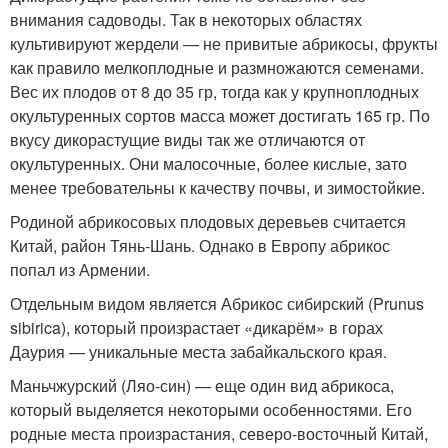
внимания садоводы. Так в некоторых областях
культивируют жердели — не привитые абрикосы, фрукты
как правило мелкоплодные и размножаются семенами.
Вес их плодов от 8 до 35 гр, тогда как у крупноплодных
окультуренных сортов масса может достигать 165 гр. По
вкусу дикорастущие виды так же отличаются от
окультуренных. Они малосочные, более кислые, зато
менее требовательны к качеству почвы, и зимостойкие.
Родиной абрикосовых плодовых деревьев считается
Китай, район Тянь-Шань. Однако в Европу абрикос
попал из Армении.
Отдельным видом является Абрикос сибирский (Prunus
sibirica), который произрастает «дикарём» в горах
Даурия — уникальные места забайкальского края.
Маньчжурский (Ляо-син) — еще один вид абрикоса,
который выделяется некоторыми особенностями. Его
родные места произрастания, северо-восточный Китай,