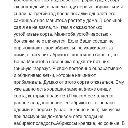
скороплодный, в нашем саду первые абрикосы мы
сняли на третий год после посадки однолетнего
саженца.У нас Манитоба растет у дома. В большой
сад я ее не взяла, т.к. там я сажаю только
устойчивые сорта. Манитоба устойчивостью к
болезням не отличается. Если Ваши соседи не
опрыскивают свои абрикосы, не ухаживают за
ними, если у них абрикосы постоянно болеют, то
Ваша Манитоба наверняка подхватит от них
грибную "заразу". Я свою постоянно обрабатываю
и обпиливаю ветки, которые начинают
прибаливать. Думаю от этого сорта отказаться. Ему
уже давно есть хорошая замена (ниже опишу
сорта, которые нравятся).Плюсом ее является
раннее плодоношение, ее абрикосы созревают
одними из первых (у нас - в конце июня), минусом -
при пасмурном дождливом лете плоды не
набирают сладость.Абрикосы крепкие, но сочные. В