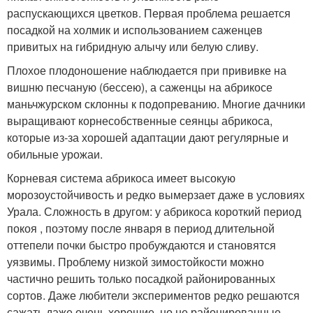
распускающихся цветков. Первая проблема решается
посадкой на холмик и использованием саженцев
привитых на гибридную алычу или белую сливу.
Плохое плодоношение наблюдается при прививке на
вишню песчаную (бессею), а саженцы на абрикосе
маньчжурском склонны к подопреванию. Многие дачники
выращивают корнесобственные сеянцы абрикоса,
которые из-за хорошей адаптации дают регулярные и
обильные урожаи.
Корневая система абрикоса имеет высокую
морозоустойчивость и редко вымерзает даже в условиях
Урала. Сложность в другом: у абрикоса короткий период
покоя , поэтому после января в период длительной
оттепели почки быстро пробуждаются и становятся
уязвимы. Проблему низкой зимостойкости можно
частично решить только посадкой районированных
сортов. Даже любители экспериментов редко решаются
сажать даже очень хорошие, но не районированные