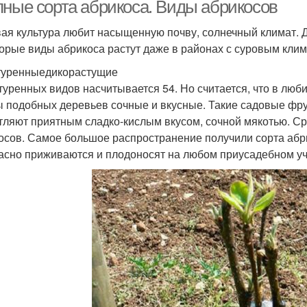
полосе
пные сорта абрикоса. Виды абрикосов
ая культура любит насыщенную почву, солнечный климат. Де
орые виды абрикоса растут даже в районах с суровым клим
Дерево в средней
Абрикосы для
полосе
подмосковья
туренныедикорастущие
туренных видов насчитывается 54. Но считается, что в лю
 подобных деревьев сочные и вкусные. Такие садовые фру
тляют приятным сладко-кислым вкусом, сочной мякотью. Ср
осов. Самое большое распространение получили сорта аб
асно приживаются и плодоносят на любом приусадебном уч