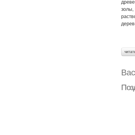
древе
золы,
раств
дерев
читат
Вас
Поз