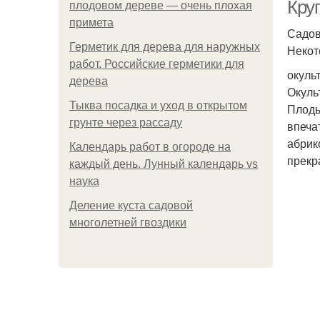
Кру
плодовом дереве — очень плохая
примета
Садов
Герметик для дерева для наружных
Некот
работ. Российские герметики для
окуль
дерева
Окуль
Тыква посадка и уход в открытом
Плоды
грунте через рассаду
впеча
абрик
Календарь работ в огороде на
прекр
каждый день. Лунный календарь vs
наука
Деление куста садовой
многолетней гвоздики