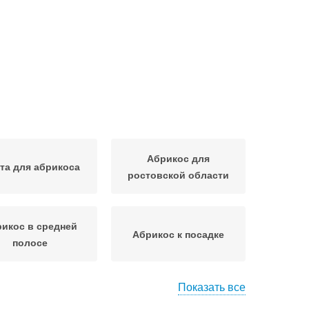
Абрикос для
та для абрикоса
ростовской области
икос в средней
Абрикос к посадке
полосе
Показать все
Абрикос для осенней
лодой абрикос