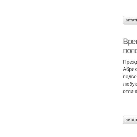
читат
Вре
пол
Прежд
Абрик
подве
любую
отлич
читат