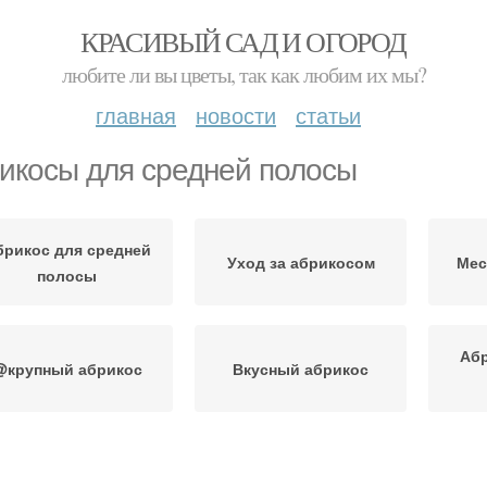
КРАСИВЫЙ САД И ОГОРОД
любите ли вы цветы, так как любим их мы?
главная
новости
статьи
икосы для средней полосы
брикос для средней
Уход за абрикосом
Мес
полосы
Абр
@крупный абрикос
Вкусный абрикос
брикосы в средней
Уход в средней полосе
Мо