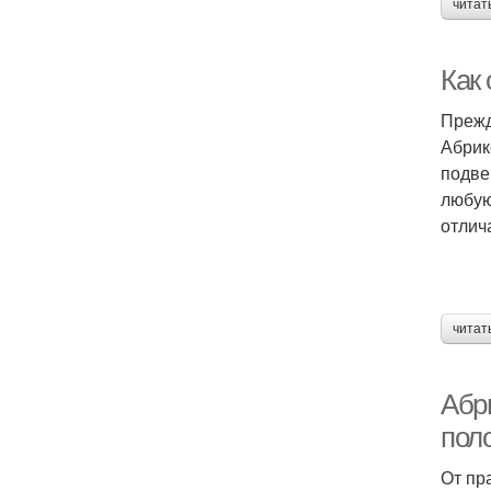
читат
Как
Прежд
Абрик
подве
любую
отлич
читат
Абри
пол
От пр