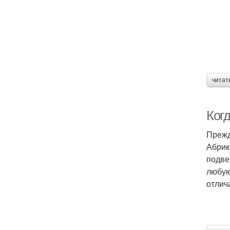
читат
Ког
Прежд
Абрик
подве
любую
отлич