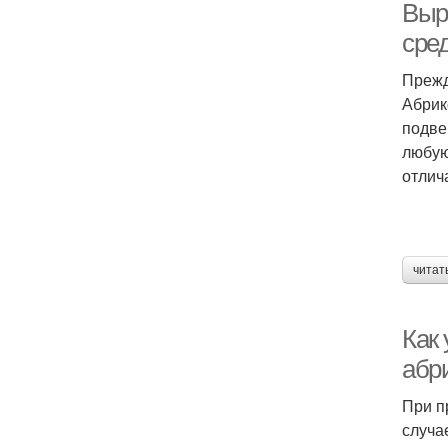
Выр
сре
Прежд
Абрик
подве
любую
отлич
читат
Как
абр
При п
случа