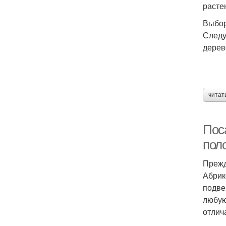
расте
Выбор
Следу
дерев
читат
Поса
пол
Прежд
Абрик
подве
любую
отлич