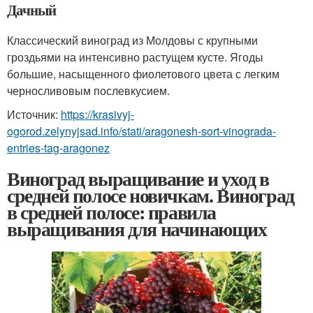
Дачный
Классический виноград из Молдовы с крупными
гроздьями на интенсивно растущем кусте. Ягоды
большие, насыщенного фиолетового цвета с легким
черносливовым послевкусием.
Источник:
https://krasivyj-
ogorod.zelynyjsad.info/stati/aragonesh-sort-vinograda-
entries-tag-aragonez
Виноград выращивание и уход в
средней полосе новичкам. Виноград
в средней полосе: правила
выращивания для начинающих