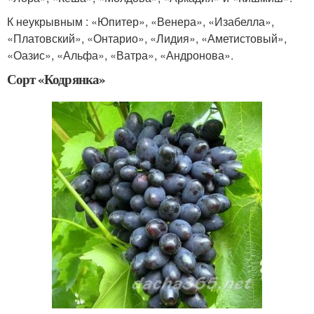
К неукрывным : «Юпитер», «Венера», «Изабелла»,
«Платовский», «Онтарио», «Лидия», «Аметистовый»,
«Оазис», «Альфа», «Ватра», «Андронова».
Сорт «Кодрянка»