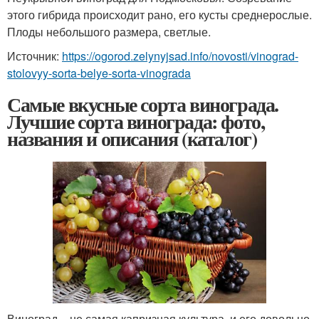
этого гибрида происходит рано, его кусты среднерослые.
Плоды небольшого размера, светлые.
Источник:
https://ogorod.zelynyjsad.info/novosti/vinograd-
stolovyy-sorta-belye-sorta-vinograda
Самые вкусные сорта винограда.
Лучшие сорта винограда: фото,
названия и описания (каталог)
Виноград – не самая капризная культура, и его довольно