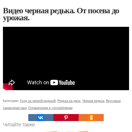
Видео черная редька. От посева до
урожая.
Категории:
Уход за черной редькой
,
Редька на даче
,
Черная редька
,
Вкусовые
характеристики
,
Ограничения в употреблении
Читайте также