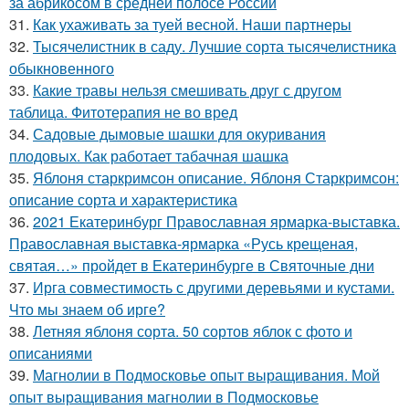
за абрикосом в средней полосе России
31.
Как ухаживать за туей весной. Наши партнеры
32.
Тысячелистник в саду. Лучшие сорта тысячелистника
обыкновенного
33.
Какие травы нельзя смешивать друг с другом
таблица. Фитотерапия не во вред
34.
Садовые дымовые шашки для окуривания
плодовых. Как работает табачная шашка
35.
Яблоня старкримсон описание. Яблоня Старкримсон:
описание сорта и характеристика
36.
2021 Екатеринбург Православная ярмарка-выставка.
Православная выставка-ярмарка «Русь крещеная,
святая…» пройдет в Екатеринбурге в Святочные дни
37.
Ирга совместимость с другими деревьями и кустами.
Что мы знаем об ирге?
38.
Летняя яблоня сорта. 50 сортов яблок с фото и
описаниями
39.
Магнолии в Подмосковье опыт выращивания. Мой
опыт выращивания магнолии в Подмосковье