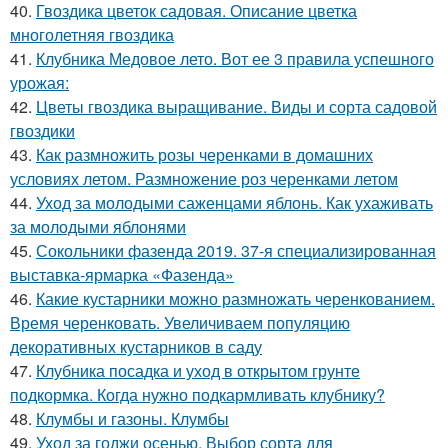
40.
Гвоздика цветок садовая. Описание цветка
многолетняя гвоздика
41.
Клубника Медовое лето. Вот ее 3 правила успешного
урожая:
42.
Цветы гвоздика выращивание. Виды и сорта садовой
гвоздики
43.
Как размножить розы черенками в домашних
условиях летом. Размножение роз черенками летом
44.
Уход за молодыми саженцами яблонь. Как ухаживать
за молодыми яблонями
45.
Сокольники фазенда 2019. 37-я специализированная
выставка-ярмарка «Фазенда»
46.
Какие кустарники можно размножать черенкованием.
Время черенковать. Увеличиваем популяцию
декоративных кустарников в саду
47.
Клубника посадка и уход в открытом грунте
подкормка. Когда нужно подкармливать клубнику?
48.
Клумбы и газоны. Клумбы
49.
Уход за годжи осенью. Выбор сорта для