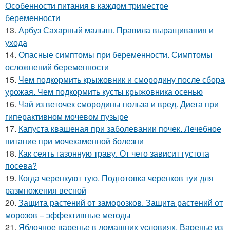
Особенности питания в каждом триместре
беременности
13.
Арбуз Сахарный малыш. Правила выращивания и
ухода
14.
Опасные симптомы при беременности. Симптомы
осложнений беременности
15.
Чем подкормить крыжовник и смородину после сбора
урожая. Чем подкормить кусты крыжовника осенью
16.
Чай из веточек смородины польза и вред. Диета при
гиперактивном мочевом пузыре
17.
Капуста квашеная при заболевании почек. Лечебное
питание при мочекаменной болезни
18.
Как сеять газонную траву. От чего зависит густота
посева?
19.
Когда черенкуют тую. Подготовка черенков туи для
размножения весной
20.
Защита растений от заморозков. Защита растений от
морозов – эффективные методы
21.
Яблочное варенье в домашних условиях. Варенье из