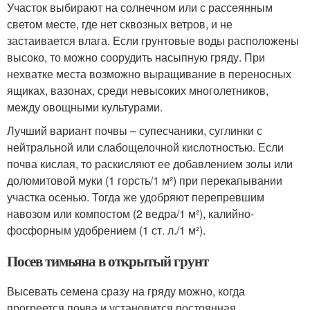
Участок выбирают на солнечном или с рассеянным
светом месте, где нет сквозных ветров, и не
застаивается влага. Если грунтовые воды расположены
высоко, то можно соорудить насыпную гряду. При
нехватке места возможно выращивание в переносных
ящиках, вазонах, среди невысоких многолетников,
между овощными культурами.
Лучший вариант почвы – супесчаники, суглинки с
нейтральной или слабощелочной кислотностью. Если
почва кислая, то раскисляют ее добавлением золы или
доломитовой муки (1 горсть/1 м²) при перекапывании
участка осенью. Тогда же удобряют перепревшим
навозом или компостом (2 ведра/1 м²), калийно-
фосфорным удобрением (1 ст. л./1 м²).
Посев тимьяна в открытый грунт
Высевать семена сразу на гряду можно, когда
прогреется почва и установится постоянная