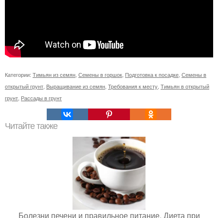
Категории:
Тимьян из семян
,
Семены в горшок
,
Подготовка к посадке
,
Семены в
открытый грунт
,
Выращивание из семян
,
Требования к месту
,
Тимьян в открытый
грунт
,
Рассады в грунт
Читайте также
Болезни печени и правильное питание. Диета при