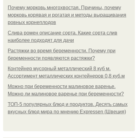
Почему морковь многохвостая. Причины, почему
морковь корявая и рогатая и методы выращивания
ровных корнеплодов
Слива ромен описание сорта. Какие сорта слив
наиболее подходят для дачи
Растяжки во время беременности. Почему при
беременности появляются растяжки?
Контейнер мусорный металлический 8 куб м.
Ассортимент металлических контейнеров 0,8 куб.м
Можно при беременности малиновое варенье.
Можно ли малиновое варенье при беременности?
ТОП-5 популярных блюд и продуктов. Десять самых
вкусных блюд мира по мнению Expressen (Швеция)