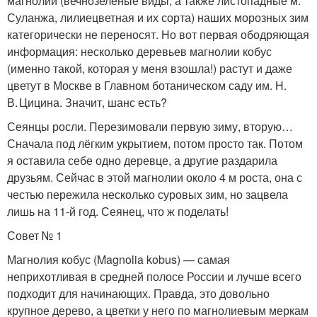
магнолии (вечнозелёные виды, а также листопадные м.
Суланжа, лилиецветная и их сорта) наших морозных зим
категорически не переносят. Но вот первая ободряющая
информация: несколько деревьев магнолии кобус
(именно такой, которая у меня взошла!) растут и даже
цветут в Москве в Главном ботаническом саду им. Н.
В. Цицина. Значит, шанс есть?
Сеянцы росли. Перезимовали первую зиму, вторую…
Сначала под лёгким укрытием, потом просто так. Потом
я оставила себе одно деревце, а другие раздарила
друзьям. Сейчас в этой магнолии около 4 м роста, она с
честью пережила несколько суровых зим, но зацвела
лишь на 11-й год. Сеянец, что ж поделать!
Совет № 1
Магнолия кобус (Magnolia kobus) — самая
неприхотливая в средней полосе России и лучше всего
подходит для начинающих. Правда, это довольно
крупное дерево, а цветки у него по магнолиевым меркам