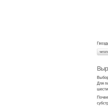
Гвозд
читат
Выр
Выбор
Для п
шести
Почве
субст