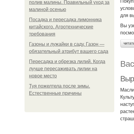
Покуп
полив малины. Правильный уход за
услов
малиной осенью
для в
Посадка и пересадка лимонника
Вы уз
китайского. Агротехнические
посмо
требования
читат
Газоны и лужайки в саду. Газон —
обязательный атрибут вашего сада
Вас
Пересадка и обрезка лилий. Когда
лучше пересаживать лилии на
новое место
Выр
Туя пожелтела после зимы.
Масли
Естественные причины
Культ
насту
расте
страш