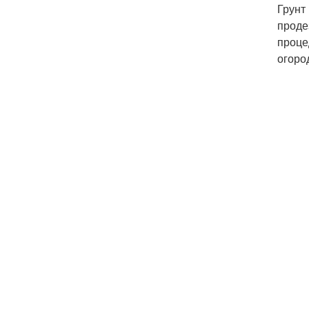
Грунт
проде
проце
огоро