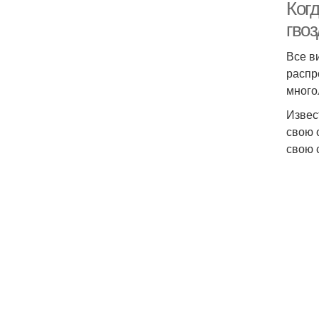
Когд
гво
Все в
распр
много
Извес
свою 
свою 