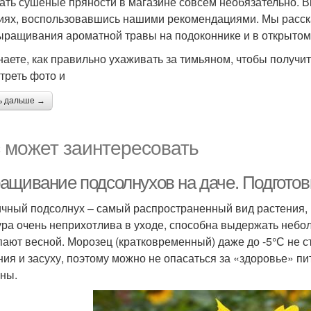
ать сушеные пряности в магазине совсем необязательно. В
иях, воспользовавшись нашими рекомендациями. Мы расск
ыращивания ароматной травы на подоконнике и в открытом 
наете, как правильно ухаживать за тимьяном, чтобы получит
треть фото и
ь дальше →
 может заинтересовать
ащивание подсолнухов на даче. Подготовк
чный подсолнух – самый распространенный вид растения, 
ура очень неприхотлива в уходе, способна выдержать небо
пают весной. Морозец (кратковременный) даже до -5°С не 
ния и засуху, поэтому можно не опасаться за «здоровье» п
ны.