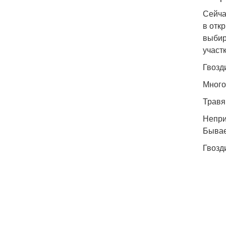
Сейча
в отк
выбир
участ
Гвозд
Много
Травя
Непри
Бывае
Гвозд