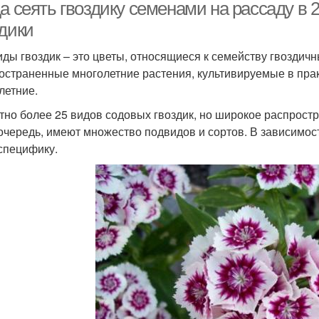
а сеять гвоздику семенами на рассаду в 2
здики
иды гвоздик – это цветы, относящиеся к семейству гвоздич
остраненные многолетние растения, культивируемые в прак
летние.
тно более 25 видов содовых гвоздик, но широкое распростра
очередь, имеют множество подвидов и сортов. В зависимос
специфику.