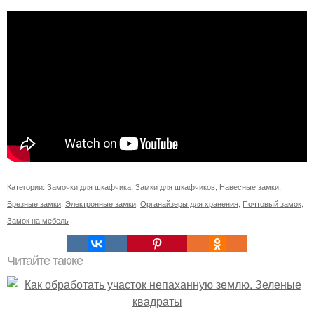
Категории:
Замочки для шкафчика
,
Замки для шкафчиков
,
Навесные замки
,
Врезные замки
,
Электронные замки
,
Органайзеры для хранения
,
Почтовый замок
,
Замок на мебель
Читайте также