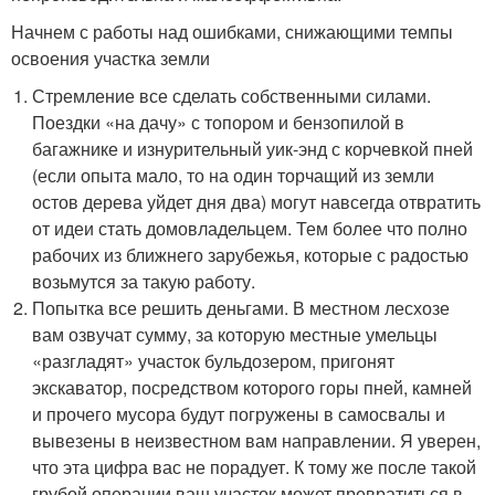
Начнем с работы над ошибками, снижающими темпы
освоения участка земли
Стремление все сделать собственными силами.
Поездки «на дачу» с топором и бензопилой в
багажнике и изнурительный уик-энд с корчевкой пней
(если опыта мало, то на один торчащий из земли
остов дерева уйдет дня два) могут навсегда отвратить
от идеи стать домовладельцем. Тем более что полно
рабочих из ближнего зарубежья, которые с радостью
возьмутся за такую работу.
Попытка все решить деньгами. В местном лесхозе
вам озвучат сумму, за которую местные умельцы
«разгладят» участок бульдозером, пригонят
экскаватор, посредством которого горы пней, камней
и прочего мусора будут погружены в самосвалы и
вывезены в неизвестном вам направлении. Я уверен,
что эта цифра вас не порадует. К тому же после такой
грубой операции ваш участок может превратиться в