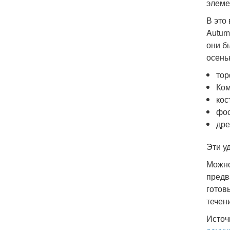
элеме
В это
Autum
они б
осень
тор
Ком
кос
фос
дре
Эти у
Можно
предв
готов
течени
Источ