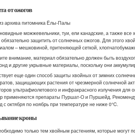
та от ожогов
из архива питомника Ёлы-Палы
новидные можжевельники, туи, ели канадские, а также все 
 обязательно защитить от солнечных ожогов. Для этого хв
иалом – мешковиной, притеняющей сеткой, хлопчатобумаж
ите внимание, материал обязательно должен быть воздухо
онд и другие укрывные материалы, поскольку они аккумули
твует еще один способ защиты хвойных от зимних солнечн
ратов, защищающих растения от чрезмерной солнечной акти
торов ультрафиолетового и инфракрасного излучения для 
ур применяются препараты Пуршат-О и Пуршейд. Рекоменду
д с октября по ноябрь при температуре не ниже 0°C.
ывание кроны
еобходимо только тем хвойным растениям, которые могут пос