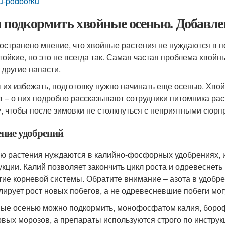
u-podborku
 подкормить хвойные осенью. Добавлен
остранено мнение, что хвойные растения не нуждаются в по
тойкие, но это не всегда так. Самая частая проблема хвойн
 другие напасти.
 их избежать, подготовку нужно начинать еще осенью. Хвой
в – о них подробно рассказывают сотрудники питомника рас
у, чтобы после зимовки не столкнуться с неприятными сюрп
ение удобрений
ю растения нуждаются в калийно-фосфорных удобрениях, и
укции. Калий позволяет закончить цикл роста и одревеснет
тие корневой системы. Обратите внимание – азота в удобрен
лирует рост новых побегов, а не одревесневшие побеги мог
ые осенью можно подкормить, монофосфатом калия, бороф
рвых морозов, а препараты используются строго по инструк