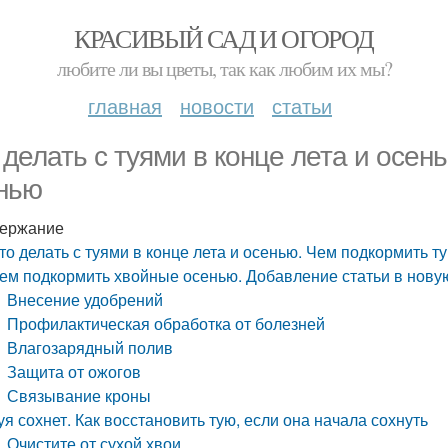
КРАСИВЫЙ САД И ОГОРОД
любите ли вы цветы, так как любим их мы?
главная
новости
статьи
 делать с туями в конце лета и осен
нью
ержание
то делать с туями в конце лета и осенью. Чем подкормить т
ем подкормить хвойные осенью. Добавление статьи в нову
Внесение удобрений
Профилактическая обработка от болезней
Влагозарядный полив
Защита от ожогов
Связывание кроны
уя сохнет. Как восстановить тую, если она начала сохнуть
Очистите от сухой хвои