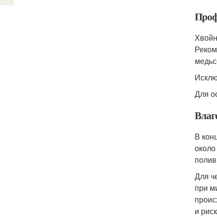
Проф
Хвойн
Реком
медьс
Исклю
Для о
Влаг
В кон
около
полив
Для ч
при м
проис
и рис