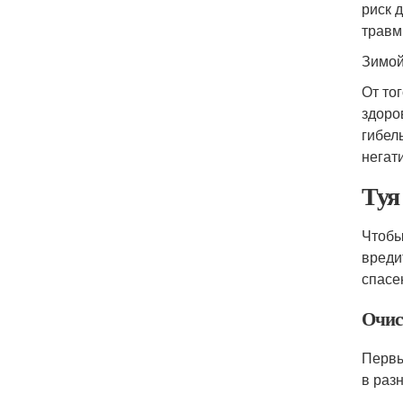
риск 
травм
Зимой
От то
здоро
гибел
негат
Туя
Чтобы
вреди
спасе
Очист
Первы
в раз