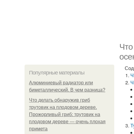
Что
осе
Сод
Популярные материалы
Ч
Ч
Алюминиевый радиатор или
биметаллический. В чем разница?
Что делать обнаружив гриб
трутовик на плодовом дереве.
Прожорливый гриб: трутовик на
плодовом дереве — очень плохая
Т
примета