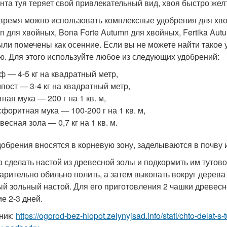
нта туя теряет свой привлекательный вид, хвоя быстро желт
 время можно использовать комплексные удобрения для хвойн
n для хвойных, Bona Forte Autumn для хвойных, Fertika Autu
ыли помечены как осенние. Если вы не можете найти такое у
ю. Для этого используйте любое из следующих удобрений:
ф — 4-5 кг на квадратный метр,
пост — 3-4 кг на квадратный метр,
тная мука — 200 г на 1 кв. м,
форитная мука — 100-200 г на 1 кв. м,
весная зола — 0,7 кг на 1 кв. м.
добрения вносятся в корневую зону, заделываются в почву 
 сделать настой из древесной золы и подкормить им тутово
арительно обильно полить, а затем выкопать вокруг дерева
ый зольный настой. Для его приготовления 2 чашки древесн
е 2-3 дней.
ник:
https://ogorod-bez-hlopot.zelynyjsad.info/stati/chto-delat-s