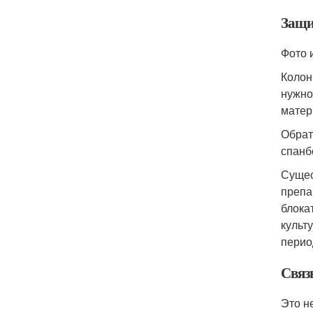
Защи
Фото 
Колон
нужно
матер
Обрат
спанб
Сущес
препа
блока
культ
перио
Связ
Это н