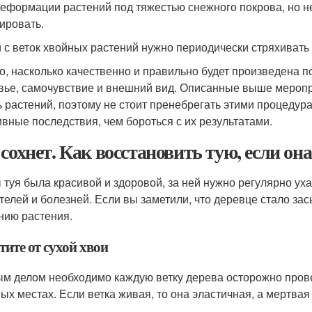
деформации растений под тяжестью снежного покрова, но не
ировать.
 с веток хвойных растений нужно периодически стряхивать 
го, насколько качественно и правильно будет произведена п
вье, самочувствие и внешний вид. Описанные выше меропри
ь растений, поэтому не стоит пренебрегать этими процедур
ивные последствия, чем бороться с их результатами.
 сохнет. Как восстановить тую, если он
 туя была красивой и здоровой, за ней нужно регулярно ух
телей и болезней. Если вы заметили, что деревце стало за
нию растения.
ите от сухой хвои
м делом необходимо каждую ветку дерева осторожно провери
ных местах. Если ветка живая, то она эластичная, а мертвая 