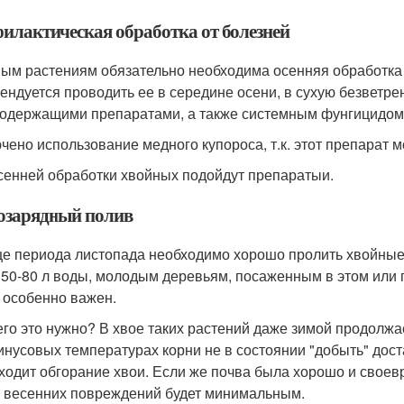
илактическая обработка от болезней
ым растениям обязательно необходима осенняя обработка 
ендуется проводить ее в середине осени, в сухую безветр
одержащими препаратами, а также системным фунгицидом
чено использование медного купороса, т.к. этот препарат м
сенней обработки хвойных подойдут препаратыи.
озарядный полив
це периода листопада необходимо хорошо пролить хвойные 
 50-80 л воды, молодым деревьям, посаженным в этом или п
 особенно важен.
его это нужно? В хвое таких растений даже зимой продолжае
инусовых температурах корни не в состоянии "добыть" дост
ходит обгорание хвои. Если же почва была хорошо и своев
к весенних повреждений будет минимальным.