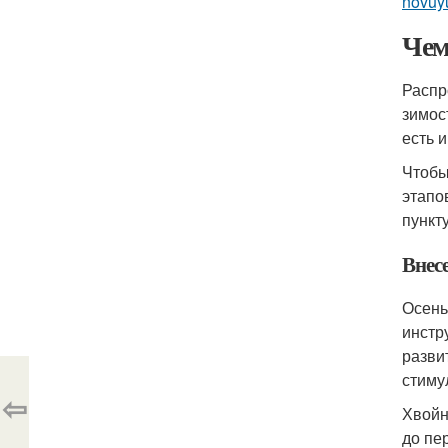
novuy
Чем
Распр
зимос
есть и
Чтобы
этапо
пункт
Внес
Осень
инстр
разви
стиму
⇦
Хвойн
до пе