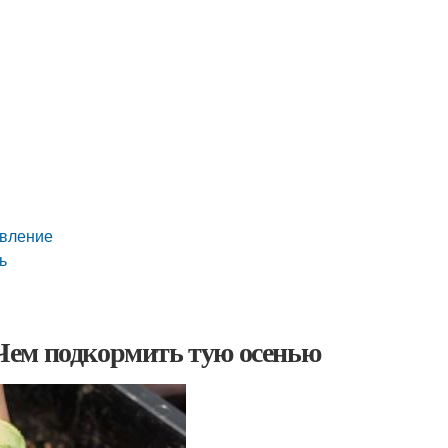
авление
ь
. Чем подкормить тую осенью