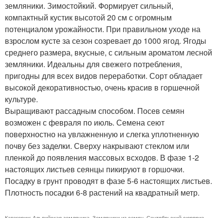
земляники. Зимостойкий. Формирует сильный,
компактный кустик высотой 20 см с огромным
потенциалом урожайности. При правильном уходе на
взрослом кусте за сезон созревает до 1000 ягод. Ягоды
среднего размера, вкусные, с сильным ароматом лесной
земляники. Идеальны для свежего потребления,
пригодны для всех видов переработки. Сорт обладает
высокой декоративностью, очень красив в горшечной
культуре.
Выращивают рассадным способом. Посев семян
возможен с февраля по июль. Семена сеют
поверхностно на увлажненную и слегка уплотненную
почву без заделки. Сверху накрывают стеклом или
пленкой до появления массовых всходов. В фазе 1-2
настоящих листьев сеянцы пикируют в горшочки.
Посадку в грунт проводят в фазе 5-6 настоящих листьев.
Плотность посадки 6-8 растений на квадратный метр.
Категории:
Альпийская земляника
,
Земляники из семян
,
Сентябрьский сюрприз
,