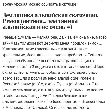
волну урожая можно собирать в октябре.
Земляника альпийская сказочная.
Ремонтантная... земляника
альпийская и не очень =)
Раньше думала — мелкая она, да и зачем она мне, место
занимать только!И вот дернуло меня прошлой зимой…
Упаковочки такие красивенькие и ягодки такие
красненькие, блестящие — надо попробовать! Решила
— сделала!В январе посеяла на стратификацию в
холодильник на 2 недели и потом в тепло под свет.Надо
сказать, что из кучи разнообразных пакетиков лучше
всего взошли и росли именно альпийские Рюген и
Реинский вальс (от Седека) и Руяна (от Аэлиты). Это
именно земляника, с вытянутыми, крупными, но все же
земляничными ягодками.Следом бежали тоже
альпийские землянички, но белоплодные — Белоснежка
и Ананасная (от Седека). Они взошли, но где-то