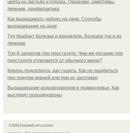
цвета на листьях и плодах. Признаки, симптомы,
лечение, профилактика
Как выращивать чабрец на даче. Способы
выращивания на даче
Туя брабант болезни и вредители. Болезни туи и их
лечение
Топ-6 запретов при простатите. Чем же питание при
простатите отличается от обычного меню?
Корень подсолнуха, как сушить. Как не ошибиться
при покупке корней или при их заготовке
Выращивание рододендронов в подмосковье. Как
выглядят рододендроны
© 2026 Красивый сад и огород
Контакты
Пользовательское соглашение