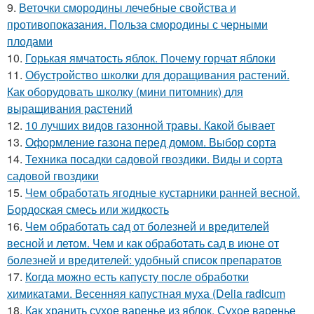
9.
Веточки смородины лечебные свойства и
противопоказания. Польза смородины с черными
плодами
10.
Горькая ямчатость яблок. Почему горчат яблоки
11.
Обустройство школки для доращивания растений.
Как оборудовать школку (мини питомник) для
выращивания растений
12.
10 лучших видов газонной травы. Какой бывает
13.
Оформление газона перед домом. Выбор сорта
14.
Техника посадки садовой гвоздики. Виды и сорта
садовой гвоздики
15.
Чем обработать ягодные кустарники ранней весной.
Бордоская смесь или жидкость
16.
Чем обработать сад от болезней и вредителей
весной и летом. Чем и как обработать сад в июне от
болезней и вредителей: удобный список препаратов
17.
Когда можно есть капусту после обработки
химикатами. Весенняя капустная муха (Delia radicum
18.
Как хранить сухое варенье из яблок. Сухое варенье