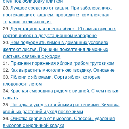
стен под облицовку плиткой
28.
Лучшее средство от кашля. При заболеваниях,
протекающих с кашлем, проводится комплексная
терапия, включающая:
29.
Дегустационная оценка яблок. 10 самых вкусных
сортов яблок на дегустационном марафоне
30.
Чем подкормить лимон в домашних условиях
желтеют листья. Причины пожелтения лимонных
листьев, связные с уходом
31.
Признаки поражения яблони грибом трутовиком
32.
Как вырастить многолетнюю гвоздику. Описание
33.
Яблони с яблоками. Сорта яблок, которые
плодоносят летом
34.
Красная смородина рядом с вишней. С чем нельзя
сажать
35.
Посадка и уход за хвойными растениями. Зимовка
хвойных растений и уход после зимы
36.
Очистка кирпича от высолов. Способы удаления
высолов с кирпичной кладки