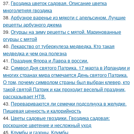
37.
Гвоздика цветок садовая. Описание цветка
многолетняя гвоздика
38.
Арбузное варенье из мякоти с апельсином. Лучшие
рецепты арбузного джема
39.
Огурцы на зиму рецепты с мятой. Маринованные
огурцы с мятой
40.
Лекарство от туберкулеза медведка. Кто такая
медведка и чем она полезна
41.
Праздник Флора и Лавра в россии.
42.
Символ Дня святого Патрика. 17 марта в Ирландии и
многих странах мира отмечается День святого Патрика.
О том, почему символом страны был выбран клевер, кто
такой святой Патрик и как проходит веселый праздник,
рассказывает НТВ.
43.
Перевариваются ли семечки подсолнуха в желудке.
Пищевая ценность и калорийность
44.
Цветы садовые гвоздики. Гвоздика садовая:
роскошное цветение и несложный уход
45.
Клумбы и газоны. Клумбы