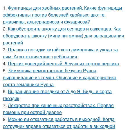
1.
Фунгициды для хвойных растений. Какие фунгициды
эффективны против болезней хвойных: шютте,
ржавчины, альтернариоза и фузариоза?
2.
Как обустроить школку для сеянцев и саженцев. Как
оборудовать школку (мини питомник) для выращивания
растений
3.
Правила посадки китайского лимонника и ухода за
ним. Агротехнические требования
4.
Персик донецкий желтый. 5 лучших сортов персика
5.
Земляника ремонтантная безусая Руяна
выращивание из семян. Описание и характеристика
сорта земляники Руяна
6.
Выращивание гвоздики от А до Я. Виды и сорта
гвоздик
7.
Лекарства при кишечных расстройствах. Первая
помощь при острой диарее
8.
Можно ли отказаться работать в выходной. Когда
сотрудник вправе отказаться от работы в выходной