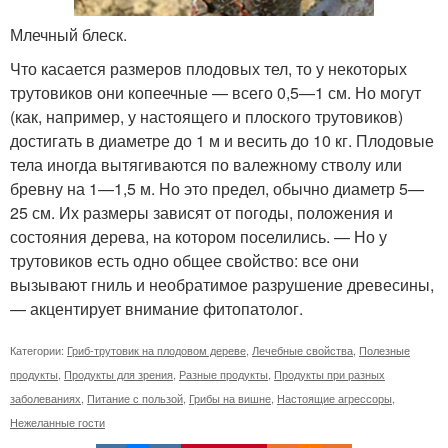
Млечный блеск.
Что касается размеров плодовых тел, то у некоторых
трутовиков они копеечные — всего 0,5—1 см. Но могут
(как, например, у настоящего и плоского трутовиков)
достигать в диаметре до 1 м и весить до 10 кг. Плодовые
тела иногда вытягиваются по валежному стволу или
бревну на 1—1,5 м. Но это предел, обычно диаметр 5—
25 см. Их размеры зависят от погоды, положения и
состояния дерева, на котором поселились. — Но у
трутовиков есть одно общее свойство: все они
вызывают гниль и необратимое разрушение древесины,
— акцентирует внимание фитопатолог.
Категории:
Гриб-трутовик на плодовом дереве
,
Лечебные свойства
,
Полезные
продукты
,
Продукты для зрения
,
Разные продукты
,
Продукты при разных
заболеваниях
,
Питание с пользой
,
Грибы на вишне
,
Настоящие агрессоры
,
Нежеланные гости