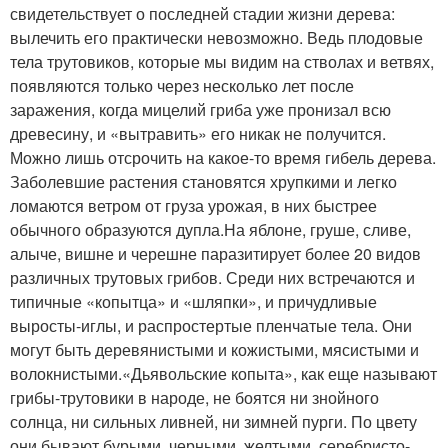
свидетельствует о последней стадии жизни дерева:
вылечить его практически невозможно. Ведь плодовые
тела трутовиков, которые мы видим на стволах и ветвях,
появляются только через несколько лет после
заражения, когда мицелий гриба уже пронизал всю
древесину, и «вытравить» его никак не получится.
Можно лишь отсрочить на какое-то время гибель дерева.
Заболевшие растения становятся хрупкими и легко
ломаются ветром от груза урожая, в них быстрее
обычного образуются дупла.На яблоне, груше, сливе,
алыче, вишне и черешне паразитирует более 20 видов
различных трутовых грибов. Среди них встречаются и
типичные «копытца» и «шляпки», и причудливые
выросты-иглы, и распростертые пленчатые тела. Они
могут быть деревянистыми и кожистыми, мясистыми и
волокнистыми.«Дьявольские копыта», как еще называют
грибы-трутовики в народе, не боятся ни знойного
солнца, ни сильных ливней, ни зимней пурги. По цвету
они бывают бурыми, черными, желтыми, серебристо-