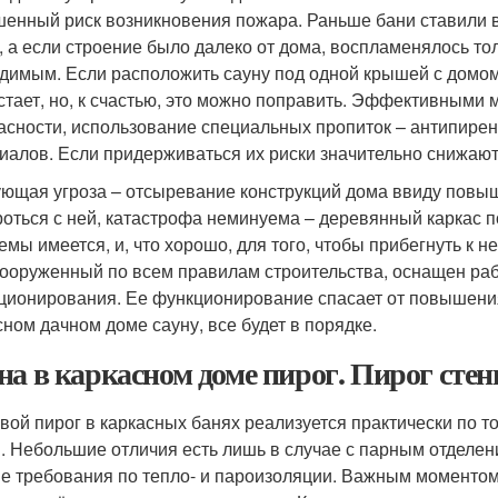
енный риск возникновения пожара. Раньше бани ставили в 
, а если строение было далеко от дома, воспламенялось то
димым. Если расположить сауну под одной крышей с домом,
стает, но, к счастью, это можно поправить. Эффективными
асности, использование специальных пропиток – антипирен
иалов. Если придерживаться их риски значительно снижают
ющая угроза – отсыревание конструкций дома ввиду повыш
роться с ней, катастрофа неминуема – деревянный каркас п
емы имеется, и, что хорошо, для того, чтобы прибегнуть к н
сооруженный по всем правилам строительства, оснащен ра
ционирования. Ее функционирование спасает от повышения 
сном дачном доме сауну, все будет в порядке.
на в каркасном доме пирог. Пирог сте
вой пирог в каркасных банях реализуется практически по то
. Небольшие отличия есть лишь в случае с парным отделен
е требования по тепло- и пароизоляции. Важным моментом 