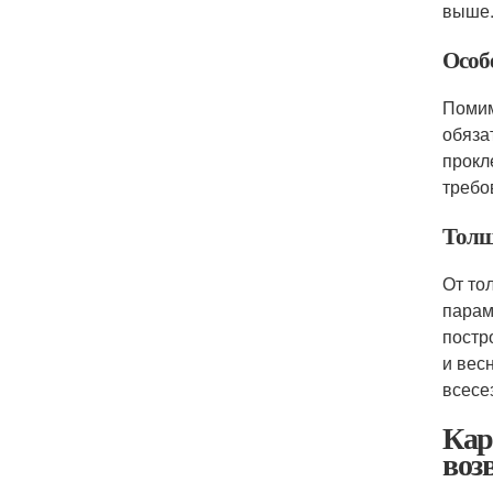
выше
Особ
Помим
обяза
прокл
требо
Толщ
От то
парам
постр
и вес
всесе
Кар
воз