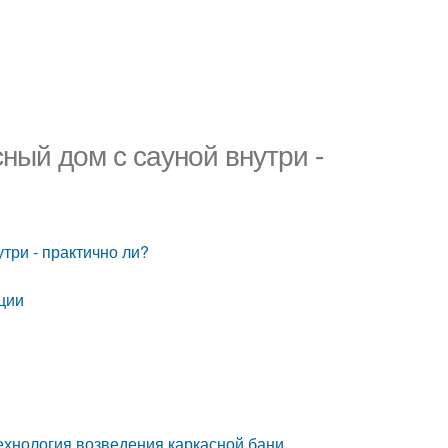
ный дом с сауной внутри -
три - практично ли?
ции
ехнология возведения каркасной бани