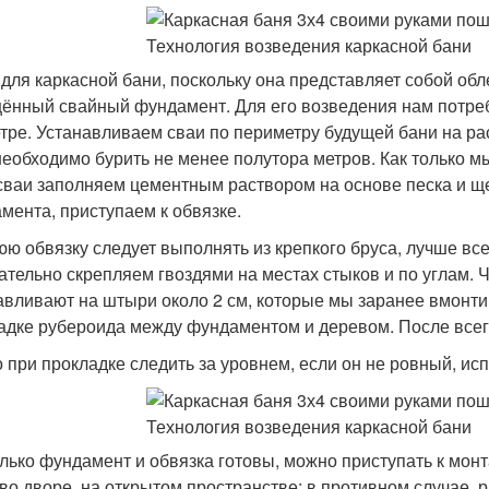
, для каркасной бани, поскольку она представляет собой об
ённый свайный фундамент. Для его возведения нам потре
тре. Устанавливаем сваи по периметру будущей бани на рас
необходимо бурить не менее полутора метров. Как только м
сваи заполняем цементным раствором на основе песка и щ
мента, приступаем к обвязке.
ю обвязку следует выполнять из крепкого бруса, лучше всег
ательно скрепляем гвоздями на местах стыков и по углам. 
авливают на штыри около 2 см, которые мы заранее вмонти
адке рубероида между фундаментом и деревом. После всего
 при прокладке следить за уровнем, если он не ровный, исп
олько фундамент и обвязка готовы, можно приступать к мон
во дворе, на открытом пространстве; в противном случае, 