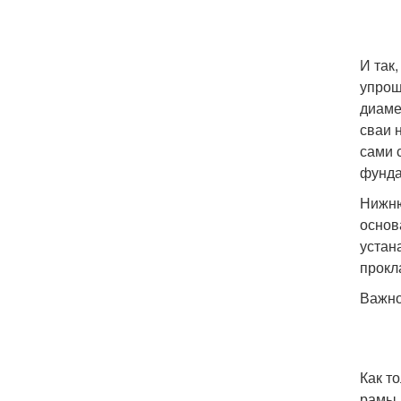
И так
упрощ
диаме
сваи 
сами 
фунда
Нижню
основ
устан
прокл
Важно
Как т
рамы 