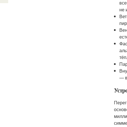
все
не 
Вет
пир
Вен
ест
Фас
аль
тёп
Пар
Вну
— в
Устр
Перег
основ
милли
симме