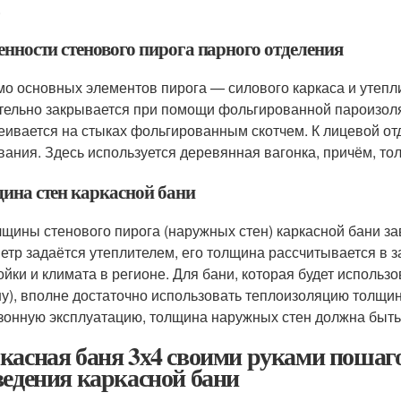
.
енности стенового пирога парного отделения
о основных элементов пирога — силового каркаса и утепл
тельно закрывается при помощи фольгированной пароизоля
еивается на стыках фольгированным скотчем. К лицевой о
вания. Здесь используется деревянная вагонка, причём, то
ина стен каркасной бани
лщины стенового пирога (наружных стен) каркасной бани за
етр задаётся утеплителем, его толщина рассчитывается в з
ойки и климата в регионе. Для бани, которая будет использо
ну), вполне достаточно использовать теплоизоляцию толщин
зонную эксплуатацию, толщина наружных стен должна быть
касная баня 3х4 своими руками пошаг
ведения каркасной бани