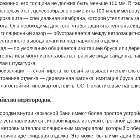
сезонно, его толщина не должна быть меньше 150 мм. В та
используются, целесообразно применять 100-миллиметров
розащита — специальная мембрана, которой утеплитель за
ога. Она необходима для того, чтобы защитить теплоизоля
тиляционный зазор — обустраивается между ветрозащитно
ественного вывода влаги из-под наружной отделки.
ад — по умолчанию обшивается имитацией бруса или дерев
тернативы могут использоваться разные виды сайдинга, па
лая штукатурка.
оизоляция — слой пирога, который закрывает утеплитель от
тренняя отделка — деревянная вагонка, имитация бруса и
лагостойкий гипсокартон, плиты ОСП, пластиковые панели
ойство перегородок
ородки внутри каркасной бани имеют более простое устройс
е устанавливается силовой каркас из сухой строганой доски
метровым теплоизоляционным материалом, который с обеи
трично идёт лицевая отделка. Это может быть имитация бр