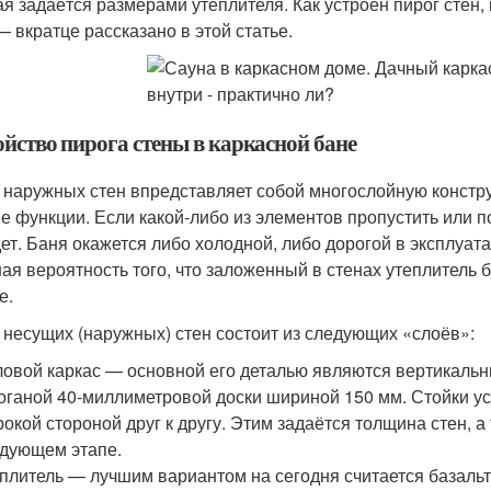
ая задаётся размерами утеплителя. Как устроен пирог стен,
— вкратце рассказано в этой статье.
ойство пирога стены в каркасной бане
 наружных стен впредставляет собой многослойную констру
е функции. Если какой-либо из элементов пропустить или п
дет. Баня окажется либо холодной, либо дорогой в эксплуата
ая вероятность того, что заложенный в стенах утеплитель б
е.
 несущих (наружных) стен состоит из следующих «слоёв»:
овой каркас — основной его деталью являются вертикальны
оганой 40-миллиметровой доски шириной 150 мм. Стойки ус
окой стороной друг к другу. Этим задаётся толщина стен, а 
дующем этапе.
плитель — лучшим вариантом на сегодня считается базальт