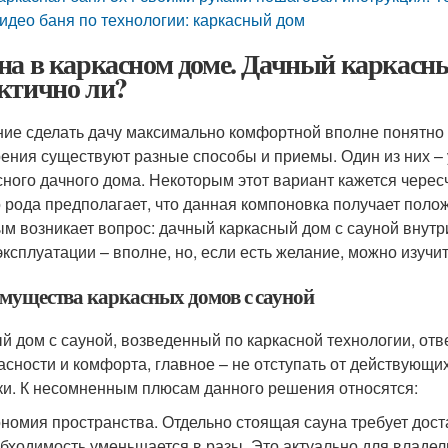
идео баня по технологии: каркасный дом
на в каркасном доме. Дачный каркасный
ктично ли?
ие сделать дачу максимально комфортной вполне понятно и
ения существуют разные способы и приемы. Один из них – 
сного дачного дома. Некоторым этот вариант кажется черес
о рода предполагает, что данная компоновка получает поло
м возникает вопрос: дачный каркасный дом с сауной внутри
эксплуатации – вполне, но, если есть желание, можно изучит
мущества каркасных домов с сауной
й дом с сауной, возведенный по каркасной технологии, о
асности и комфорта, главное – не отступать от действующи
ки. К несомненным плюсам данного решения относятся:
номия пространства. Отдельно стоящая сауна требует дост
бходимость уменьшается в разы. Это актуально для владел