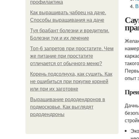
профилактика
В
Как выращивать чабрец на даче.
Сау
Способы выращивания на даче
пра
Туя брабант болезни и вредители.
Болезни туи и их лечение
Желан
намер
Топ-6 запретов при простатите. Чем
карка
же питание при простатите
таког
отличается от обычного меню?
Первы
Корень подсолнуха, как сушить. Как
опыт 
не ошибиться при покупке корней
или при их заготовке
Преи
Выращивание рододендронов в
Дачны
подмосковье. Как выглядят
безоп
рододендроны
строй
Эко
нео