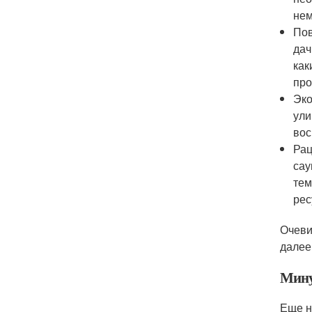
нем
Пов
дач
как
про
Эко
ули
вос
Рац
сау
тем
рес
Очеви
далее
Мину
Еще н