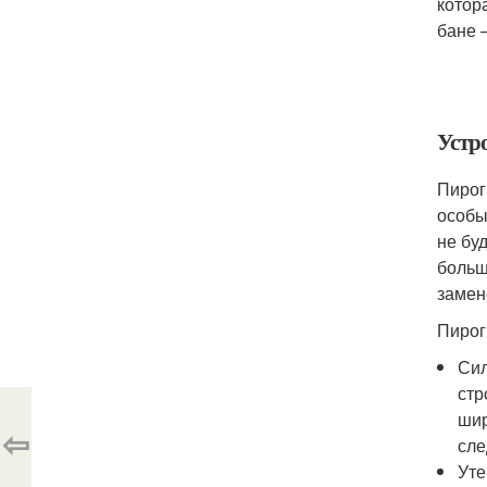
котор
бане 
Устр
Пирог
особы
не бу
больш
замен
Пирог
Сил
стр
шир
⇦
сле
Уте