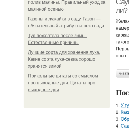
Сау
полив малины. Правильный уход за
ли?
малиной осенью
Газоны и лужайки в саду. Газон —
Желан
обязательный атрибут вашего сада
намер
карка
Туя пожелтела после зимы.
таког
Естественные причины
Первы
Лучшие сорта для хранения лука.
опыт 
Какие сорта лука-севка хорошо
хранятся зимой
читат
Прикольные цитаты со смыслом
про выходные дни. Цитаты про
Пос
выходные дни
1.
У т
2.
Как
3.
Обр
4.
Сад