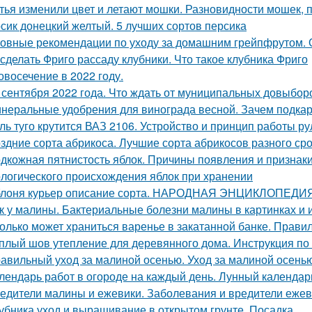
тья изменили цвет и летают мошки. Разновидности мошек,
сик донецкий желтый. 5 лучших сортов персика
овные рекомендации по уходу за домашним грейпфрутом.
 сделать Фриго рассаду клубники. Что такое клубника Фриго
овосечение в 2022 году.
 сентября 2022 года. Что ждать от муниципальных довыборо
неральные удобрения для винограда весной. Зачем подка
ль туго крутится ВАЗ 2106. Устройство и принцип работы р
здние сорта абрикоса. Лучшие сорта абрикосов разного ср
дкожная пятнистость яблок. Причины появления и признак
логического происхождения яблок при хранении
лоня курьер описание сорта. НАРОДНАЯ ЭНЦИКЛОПЕД
к у малины. Бактериальные болезни малины в картинках и 
олько может храниться варенье в закатанной банке. Прави
плый шов утепление для деревянного дома. Инструкция по
авильный уход за малиной осенью. Уход за малиной осень
лендарь работ в огороде на каждый день. Лунный календарь
едители малины и ежевики. Заболевания и вредители ежев
убника уход и выращивание в открытом грунте. Посадка