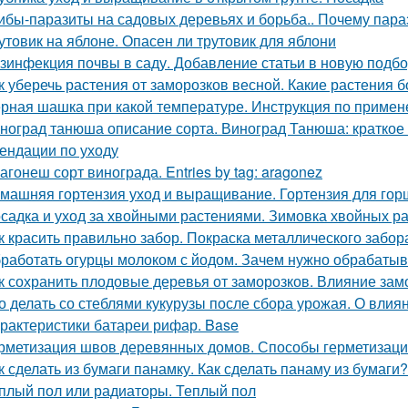
ибы-паразиты на садовых деревьях и борьба.. Почему пар
утовик на яблоне. Опасен ли трутовик для яблони
зинфекция почвы в саду. Добавление статьи в новую подбо
к уберечь растения от заморозков весной. Какие растения 
рная шашка при какой температуре. Инструкция по приме
ноград танюша описание сорта. Виноград Танюша: краткое 
ендации по уходу
агонеш сорт винограда. Entries by tag: aragonez
машняя гортензия уход и выращивание. Гортензия для гор
садка и уход за хвойными растениями. Зимовка хвойных ра
к красить правильно забор. Покраска металлического забор
работать огурцы молоком с йодом. Зачем нужно обрабатыв
к сохранить плодовые деревья от заморозков. Влияние зам
о делать со стеблями кукурузы после сбора урожая. О влиян
рактеристики батареи рифар. Base
рметизация швов деревянных домов. Способы герметизаци
к сделать из бумаги панамку. Как сделать панаму из бумаги?
плый пол или радиаторы. Теплый пол