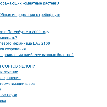
 поражающих комнатные растения
 Общая информация о грейпфруте
в в Петербурге в 2022 году
рмливать?
улевого механизма ВАЗ 2106
ока созревания
и проявления наиболее важных болезней
ИЯ СОРТОВ ЯБЛОНИ
их лечение
ла хранения
 герметизации швов
ю
 vs наука
ики