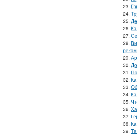
23.
Гр
24.
Тр
25.
Де
26.
Ка
27.
Се
28.
Ви
реком
29.
Ар
30.
До
31.
По
32.
Ка
33.
Об
34.
Ка
35.
Чт
36.
Ха
37.
Ге
38.
Ка
39.
Те