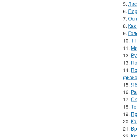
5.
Лис
6.
Пер
7.
Осн
8.
Как
9.
Гол
10.
11
11.
Ми
12.
Ру
13.
По
14.
По
физио
15.
Яб
16.
Ра
17.
Ск
18.
Те
19.
Пр
20.
Ка
21.
Вр
22.
Кл