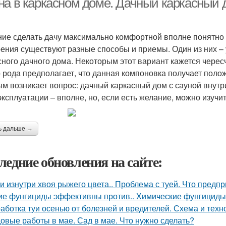
на в каркасном доме. Дачный каркасный д
ие сделать дачу максимально комфортной вполне понятно и
ения существуют разные способы и приемы. Один из них – 
сного дачного дома. Некоторым этот вариант кажется черес
о рода предполагает, что данная компоновка получает поло
м возникает вопрос: дачный каркасный дом с сауной внутри
эксплуатации – вполне, но, если есть желание, можно изучит
ь дальше →
ледние обновления на сайте:
уи изнутри хвоя рыжего цвета.. Проблема с туей. Что предп
ие фунгициды эффективны против.. Химические фунгициды
аботка туи осенью от болезней и вредителей. Схема и техн
овые работы в мае. Сад в мае. Что нужно сделать?