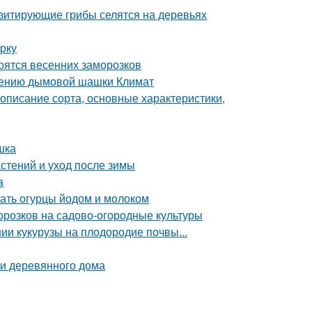
азитирующие грибы селятся на деревьях
рку
боятся весенних заморозков
нению дымовой шашки Климат
описание сорта, основные характеристики,
шка
стений и уход после зимы
а
ать огурцы йодом и молоком
орозков на садово-огородные культуры
ии кукурузы на плодородие почвы...
и деревянного дома