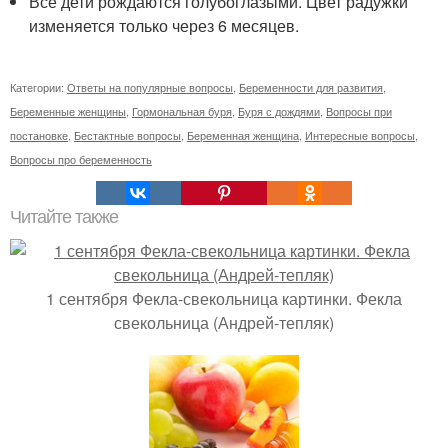
Все дети рождаются голубоглазыми. Цвет радужки
изменяется только через 6 месяцев.
Категории:
Ответы на популярные вопросы
,
Беременности для развития
,
Беременные женщины
,
Гормональная буря
,
Буря с дождями
,
Вопросы при
постановке
,
Бестактные вопросы
,
Беременная женщина
,
Интересные вопросы
,
Вопросы про беременность
Читайте также
1 сентября Фекла-свекольница картинки. Фекла
свекольница (Андрей-тепляк)