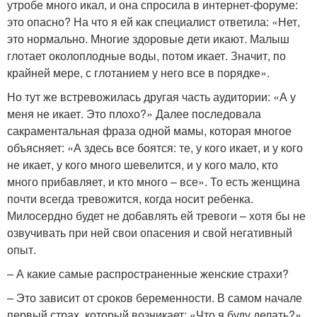
утробе много икал, и она спросила в интернет-форуме:
это опасно? На что я ей как специалист ответила: «Нет,
это нормально. Многие здоровые дети икают. Малыш
глотает околоплодные воды, потом икает. Значит, по
крайней мере, с глотанием у него все в порядке».
Но тут же встревожилась другая часть аудитории: «А у
меня не икает. Это плохо?» Далее последовала
сакраментальная фраза одной мамы, которая многое
объясняет: «А здесь все боятся: те, у кого икает, и у кого
не икает, у кого много шевелится, и у кого мало, кто
много прибавляет, и кто много – все». То есть женщина
почти всегда тревожится, когда носит ребенка.
Милосердно будет не добавлять ей тревоги – хотя бы не
озвучивать при ней свои опасения и свой негативный
опыт.
– А какие самые распространенные женские страхи?
– Это зависит от сроков беременности. В самом начале
первый страх, который возникает: «Что я буду делать?»