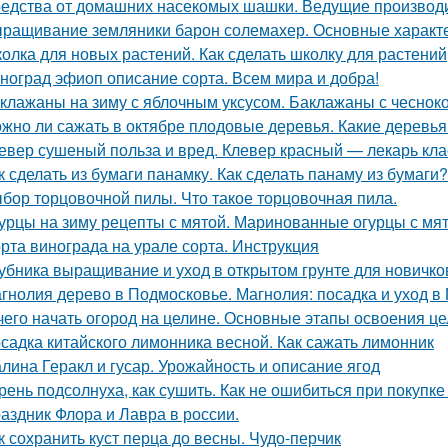
едства от домашних насекомых шашки. Ведущие производ
ращивание земляники барон солемахер. Основные характ
олка для новых растений. Как сделать школку для растений
ноград эфиоп описание сорта. Всем мира и добра!
клажаны на зиму с яблочным уксусом. Баклажаны с чесноко
жно ли сажать в октябре плодовые деревья. Какие деревья
евер сушеный польза и вред. Клевер красный — лекарь кла
к сделать из бумаги панамку. Как сделать панаму из бумаги?
бор торцовочной пилы. Что такое торцовочная пила.
урцы на зиму рецепты с мятой. Маринованные огурцы с мя
рта винограда на урале сорта. Инструкция
убника выращивание и уход в открытом грунте для новичк
гнолия дерево в Подмосковье. Магнолия: посадка и уход в
чего начать огород на целине. Основные этапы освоения ц
садка китайского лимонника весной. Как сажать лимонник
лина Геракл и гусар. Урожайность и описание ягод
рень подсолнуха, как сушить. Как не ошибиться при покупке
аздник Флора и Лавра в россии.
к сохранить куст перца до весны. Чудо-перчик