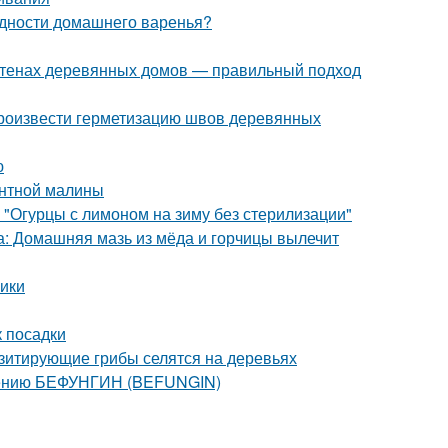
одности домашнего варенья?
 стенах деревянных домов — правильный подход
произвести герметизацию швов деревянных
ю
антной малины
 "Огурцы с лимоном на зиму без стерилизации"
са: Домашняя мазь из мёда и горчицы вылечит
ики
к посадки
азитирующие грибы селятся на деревьях
енению БЕФУНГИН (BEFUNGIN)