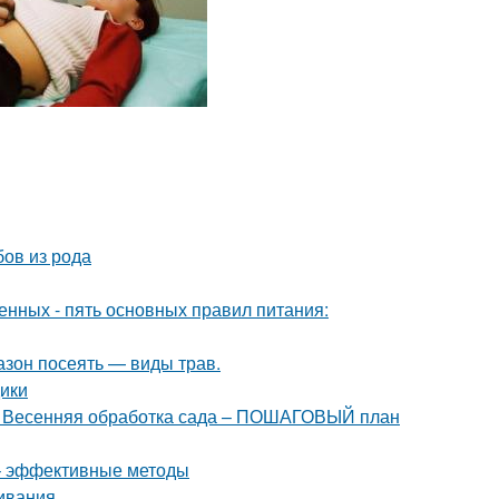
бов из рода
нных - пять основных правил питания:
азон посеять — виды трав.
дики
ей. Весенняя обработка сада – ПОШАГОВЫЙ план
 – эффективные методы
ивания