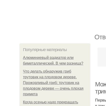
Отв
Популярные материалы
Алюминиевый радиатор или
биметаллический. В чем разница?
Что делать обнаружив гриб
трутовик на плодовом дереве.
Прожорливый гриб: трутовик на
Мож
плодовом дереве — очень плохая
три
примета
Первы
Когда осенью надо прекращать
в том