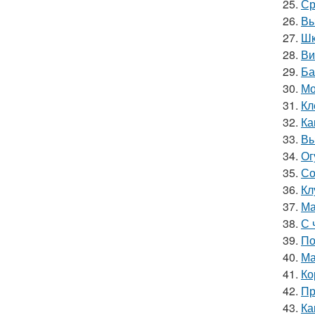
25.
Ср
26.
Вы
27.
Шк
28.
Ви
29.
Ба
30.
Мо
31.
Кл
32.
Ка
33.
Вы
34.
Ог
35.
Со
36.
Кл
37.
Ма
38.
С 
39.
По
40.
Ма
41.
Ко
42.
Пр
43.
Ка