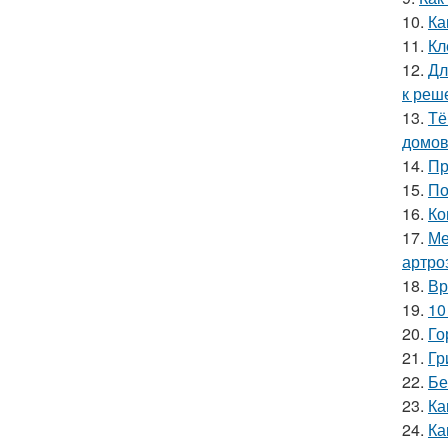
10.
Ка
11.
Кл
12.
Дл
к реш
13.
Тё
домов
14.
Пр
15.
По
16.
Ко
17.
Ме
артро
18.
Вр
19.
10
20.
Го
21.
Гр
22.
Бе
23.
Ка
24.
Ка