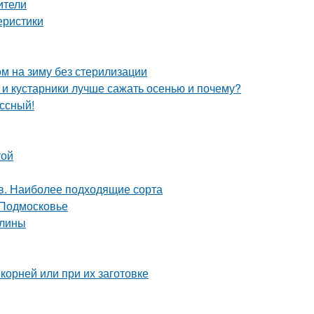
ители
еристики
м на зиму без стерилизации
 и кустарники лучше сажать осенью и почему?
ссный!
той
ов. Наиболее подходящие сорта
 Подмосковье
елины
 корней или при их заготовке