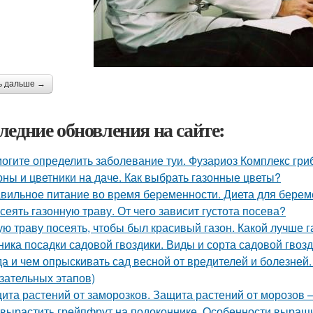
ь дальше →
ледние обновления на сайте:
огите определить заболевание туи. Фузариоз Комплекс гри
оны и цветники на даче. Как выбрать газонные цветы?
вильное питание во время беременности. Диета для береме
 сеять газонную траву. От чего зависит густота посева?
ую траву посеять, чтобы был красивый газон. Какой лучше г
ника посадки садовой гвоздики. Виды и сорта садовой гвоз
да и чем опрыскивать сад весной от вредителей и болезн
язательных этапов)
ита растений от заморозков. Защита растений от морозов
 вырастить грейпфрут на подоконнике. Особенности выращ