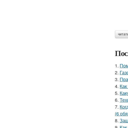
читат
Пос
1.
Пом
2.
Газ
3.
Пра
4.
Как
5.
Как
6.
Тех
7.
Ког
(6 об
8.
Защ
9.
Как