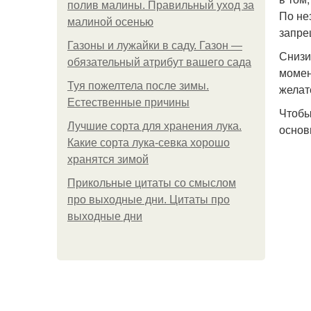
полив малины. Правильный уход за
По не
малиной осенью
запре
Газоны и лужайки в саду. Газон —
Снизи
обязательный атрибут вашего сада
момен
Туя пожелтела после зимы.
желат
Естественные причины
Чтобы
Лучшие сорта для хранения лука.
основ
Какие сорта лука-севка хорошо
хранятся зимой
Прикольные цитаты со смыслом
про выходные дни. Цитаты про
выходные дни