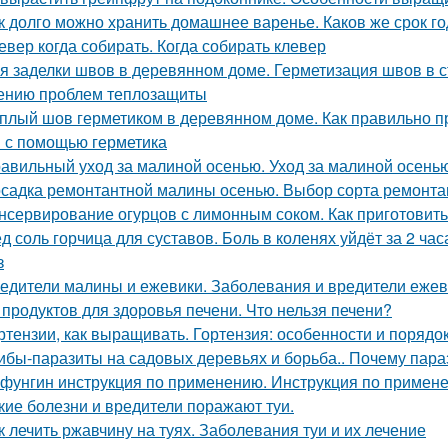
к долго можно хранить домашнее варенье. Каков же срок г
евер когда собирать. Когда собирать клевер
я заделки швов в деревянном доме. Герметизация швов в
ению проблем теплозащиты
плый шов герметиком в деревянном доме. Как правильно 
 с помощью герметика
авильный уход за малиной осенью. Уход за малиной осень
садка ремонтантной малины осенью. Выбор сорта ремонт
нсервирование огурцов с лимонным соком. Как приготовить
д соль горчица для суставов. Боль в коленях уйдёт за 2 ча
з
едители малины и ежевики. Заболевания и вредители ежев
 продуктов для здоровья печени. Что нельзя печени?
ртензии, как выращивать. Гортензия: особенности и порядо
ибы-паразиты на садовых деревьях и борьба.. Почему пар
фунгин инструкция по применению. Инструкция по прим
кие болезни и вредители поражают туи.
к лечить ржавчину на туях. Заболевания туи и их лечение