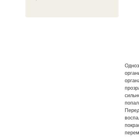
Одноз
орган
орган
прозр
сильн
попал
Перед
воспа
покра
перем