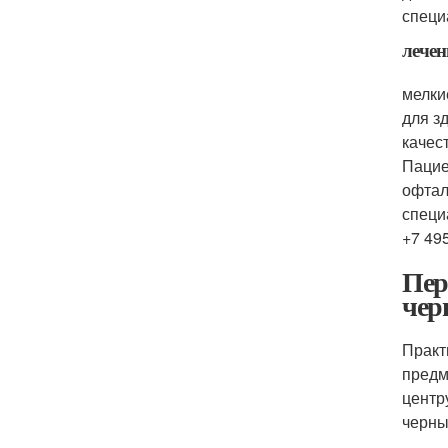
специ
лечен
мелки
для з
качес
Пацие
офтал
специ
+7 49
Пер
чер
Практ
предм
центр
черны