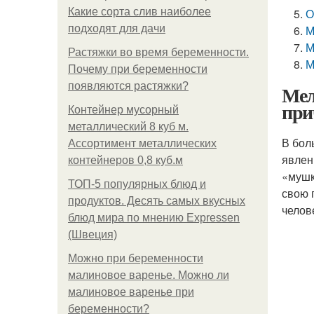
Какие сорта слив наиболее
О
подходят для дачи
М
М
Растяжки во время беременности.
М
Почему при беременности
появляются растяжки?
Мел
при
Контейнер мусорный
металлический 8 куб м.
В бол
Ассортимент металлических
явлен
контейнеров 0,8 куб.м
«мушк
ТОП-5 популярных блюд и
свою 
продуктов. Десять самых вкусных
челов
блюд мира по мнению Expressen
(Швеция)
Можно при беременности
малиновое варенье. Можно ли
малиновое варенье при
беременности?