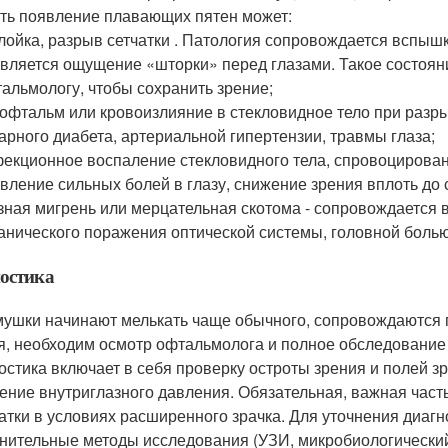
ть появление плавающих пятен может:
лойка, разрыв сетчатки . Патология сопровождается вспыш
вляется ощущение «шторки» перед глазами. Такое состоян
альмологу, чтобы сохранить зрение;
офтальм или кровоизлияние в стекловидное тело при разры
арного диабета, артериальной гипертензии, травмы глаза;
екционное воспаление стекловидного тела, спровоцирован
вление сильных болей в глазу, снижение зрения вплоть до 
зная мигрень или мерцательная скотома - сопровождается
анического поражения оптической системы, головной болью
остика
мушки начинают мелькать чаще обычного, сопровождаются 
я, необходим осмотр офтальмолога и полное обследование 
остика включает в себя проверку остроты зрения и полей з
ение внутриглазного давления. Обязательная, важная част
чатки в условиях расширенного зрачка. Для уточнения диаг
нительные методы исследования (УЗИ, микробиологический