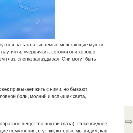
алуются на так называемые мелькающие мушки
паутинки, «червячки», сеточки они хорошо
м глаз, слегка запаздывая. Они могут быть
век привыкает жить с ними. но бывают
ловной боли, молний и вспышек света,
⇨
еобразное вещество внутри глаза). стекловидное
щие помутнения, сгустки, которые мы видим, как