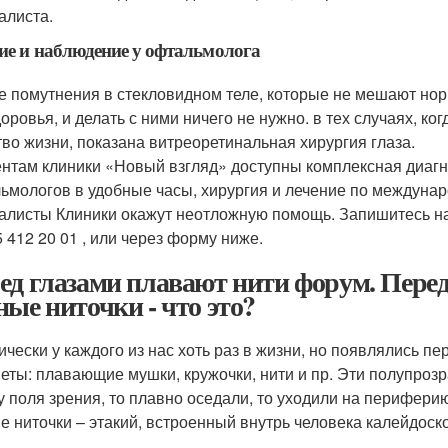
алиста.
ие и наблюдение у офтальмолога
е помутнения в стекловидном теле, которые не мешают но
доровья, и делать с ними ничего не нужно. в тех случаях, 
тво жизни, показана витреоретинальная хирургия глаза.
нтам клиники «Новый взгляд» доступны комплексная диагно
ьмологов в удобные часы, хирургия и лечение по междуна
алисты Клиники окажут неотложную помощь. Запишитесь н
5 412 20 01 , или через форму ниже.
ед глазами плавают нити форум. Перед
ные ниточки - что это?
ически у каждого из нас хоть раз в жизни, но появлялись пе
еты: плавающие мушки, кружочки, нити и пр. Эти полупроз
у поля зрения, то плавно оседали, то уходили на перифер
е ниточки – этакий, встроенный внутрь человека калейдоск