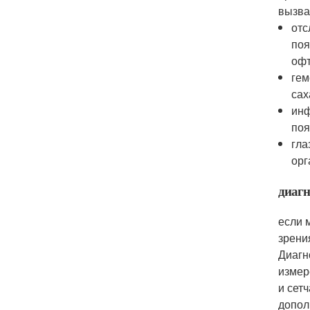
вызва
отс
поя
офт
гем
сах
инф
поя
гла
орг
диагн
если 
зрени
Диагн
измер
и сет
допол