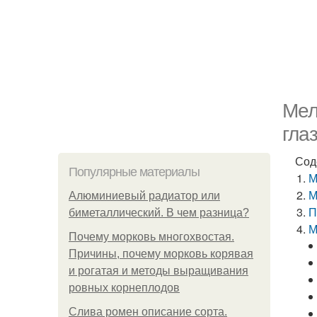
Мел
гла
Сод
Популярные материалы
М
М
Алюминиевый радиатор или
П
биметаллический. В чем разница?
М
Почему морковь многохвостая.
Причины, почему морковь корявая
и рогатая и методы выращивания
ровных корнеплодов
Слива ромен описание сорта.