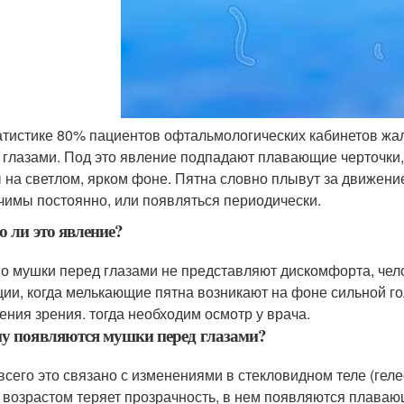
атистике 80% пациентов офтальмологических кабинетов ж
 глазами. Под это явление подпадают плавающие черточки, 
 на светлом, ярком фоне. Пятна словно плывут за движение
чимы постоянно, или появляться периодически.
о ли это явление?
о мушки перед глазами не представляют дискомфорта, чело
ции, когда мелькающие пятна возникают на фоне сильной го
ения зрения. тогда необходим осмотр у врача.
у появляются мушки перед глазами?
всего это связано с изменениями в стекловидном теле (гел
с возрастом теряет прозрачность, в нем появляются плаваю