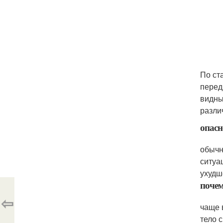
По ст
перед
видны
разли
опасн
обычн
ситуа
ухудш
почем
⇦
чаще 
тело 