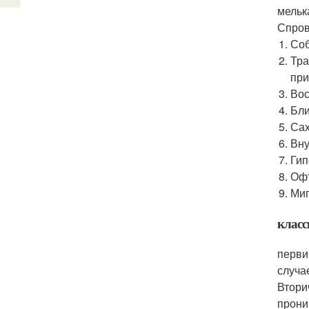
мельк
Спров
Соб
Тра
при
Вос
Бли
Сах
Вну
Гип
Офт
Миг
класс
перви
случа
Втори
прони