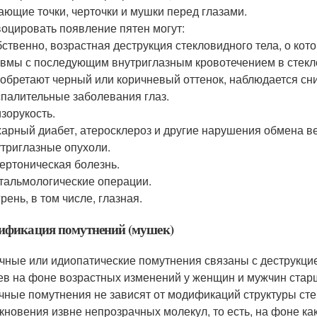
ающие точки, черточки и мушки перед глазами.
оцировать появление пятен могут:
ственно, возрастная деструкция стекловидного тела, о кот
вмы с последующим внутриглазным кровотечением в стекл
обретают черный или коричневый оттенок, наблюдается сн
палительные заболевания глаз.
зорукость.
арный диабет, атеросклероз и другие нарушения обмена в
триглазные опухоли.
ертоническая болезнь.
альмологические операции.
рень, в том числе, глазная.
ификация помутнений (мушек)
чные или идиопатические помутнения связаны с деструкцие
ев на фоне возрастных изменений у женщин и мужчин старш
чные помутнения не зависят от модификаций структуры сте
кновения извне непрозрачных молекул, то есть, на фоне ка