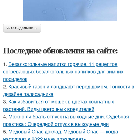
читать дальше →
Последние обновления на сайте:
1.
Безалкогольные напитки горячие. 11 рецептов
согревающих безалкогольных напитков для зимних
посиделок
2.
Красивый газон и ландшафт перед домом. Тонкости в
дизайне палисадника
3.
Как избавиться от мошек в цветах комнатных
растений. Виды цветочных вредителей
4.
Можно ли брать отпуск на выходные дни. Судебная
практика : Очередной отпуск в выходные дни
5.
Медовый Спас доклад. Медовый Спас — когда
наступает в 2022 и как праздновать