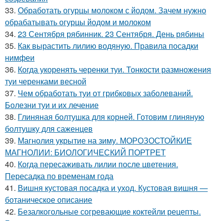
33.
Обработать огурцы молоком с йодом. Зачем нужно
обрабатывать огурцы йодом и молоком
34.
23 Сентября рябинник. 23 Сентября. День рябины
35.
Как вырастить лилию водяную. Правила посадки
нимфеи
36.
Когда укоренять черенки туи. Тонкости размножения
туи черенками весной
37.
Чем обработать туи от грибковых заболеваний.
Болезни туи и их лечение
38.
Глиняная болтушка для корней. Готовим глиняную
болтушку для саженцев
39.
Магнолия укрытие на зиму. МОРОЗОСТОЙКИЕ
МАГНОЛИИ: БИОЛОГИЧЕСКИЙ ПОРТРЕТ
40.
Когда пересаживать лилии после цветения.
Пересадка по временам года
41.
Вишня кустовая посадка и уход. Кустовая вишня —
ботаническое описание
42.
Безалкогольные согревающие коктейли рецепты.