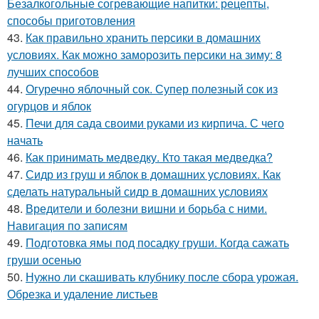
Безалкогольные согревающие напитки: рецепты,
способы приготовления
43.
Как правильно хранить персики в домашних
условиях. Как можно заморозить персики на зиму: 8
лучших способов
44.
Огуречно яблочный сок. Супер полезный сок из
огурцов и яблок
45.
Печи для сада своими руками из кирпича. С чего
начать
46.
Как принимать медведку. Кто такая медведка?
47.
Сидр из груш и яблок в домашних условиях. Как
сделать натуральный сидр в домашних условиях
48.
Вредители и болезни вишни и борьба с ними.
Навигация по записям
49.
Подготовка ямы под посадку груши. Когда сажать
груши осенью
50.
Нужно ли скашивать клубнику после сбора урожая.
Обрезка и удаление листьев