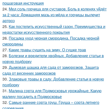
пошаговая инструкция
24.
Мед соль горчица для суставов. Боль в коленях уйдёт
за 2 часа: Домашняя мазь из мёда и горчицы вылечит
артроз
25.
Как постелить искусственный газон. Преимущества и
недостатки искусственного покрытия
26.
Посадка уход черная смородина. Посадка черной
смородины
27.
Какие травы сушить на зиму. О сушке трав
28.
Болезни и вредители хвойных. Добавление статьи в
новую подборку
29.
Дымовая шашка для сада от заморозков. Защита
сада от весенних заморозков
30.
Злаковые травы в саду. Добавление статьи в новую
подборку
31.
Малина сорта для Подмосковья урожайные. Какую
малину посадить в Подмосковье
32.
Самые ранние сорта груш. Груша – сорта летнего
созревания