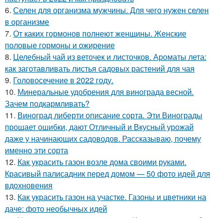
6.
Селен для организма мужчины. Для чего нужен селен
в организме
7.
От каких гормонов полнеют женщины. Женские
половые гормоны и ожирение
8.
Целебный чай из веточек и листочков. Ароматы лета:
как заготавливать листья садовых растений для чая
9.
Головосечение в 2022 году.
10.
Минеральные удобрения для винограда весной.
Зачем подкармливать?
11.
Виноград либерти описание сорта. Эти Винограды
прощает ошибки, дают Отличный и Вкусный урожай
даже у начинающих садоводов. Рассказываю, почему
именно эти сорта
12.
Как украсить газон возле дома своими руками.
Красивый палисадник перед домом — 50 фото идей для
вдохновения
13.
Как украсить газон на участке. Газоны и цветники на
даче: фото необычных идей