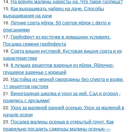
14.
На корнях малины наросты на. Что такое галлица?
15.
Как выращивать чабрец на даче. Способы
выращивания на даче
16.
Летние сорта яблок. 50 сортов яблок с фото и
описаниями
17.
Грейпфрут из косточки в домашних условиях.
Посадка семени грейпфрута
18.
Сорта вишни кустовой. Кустовая вишня сорта и их
характеристики
19.
8 лучших рецептов варенья из яблок. Яблочно-
грушевое варенье с корицей
20.
Настойка из черной смородины без спирта и водки.
11 рецептов настоек
21.
Виноградная школка и уход за ней. Сад и огород -
поделись с друзьями!
22.
Уход за малиной ранней осенью. Уход за малиной в
начале осени
23.
Посадка малины осенью в открытый грунт. Как
правильно посадить саженцы малины осенью —