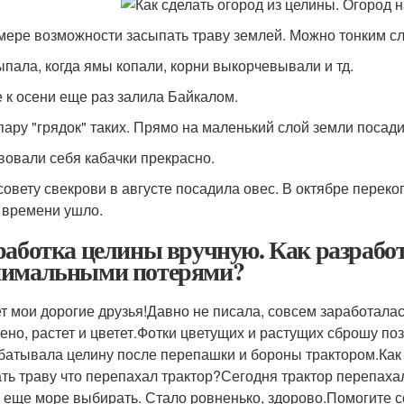
 мере возможности засыпать траву землей. Можно тонким с
ыпала, когда ямы копали, корни выкорчевывали и тд.
 к осени еще раз залила Байкалом.
 пару "грядок" таких. Прямо на маленький слой земли посади
вовали себя кабачки прекрасно.
 совету свекрови в августе посадила овес. В октябре переко
 времени ушло.
работка целины вручную. Как разработ
имальными потерями?
т мои дорогие друзья!Давно не писала, совсем заработалас
ено, растет и цветет.Фотки цветущих и растущих сброшу по
батывала целину после перепашки и бороны трактором.Как
ть траву что перепахал трактор?Сегодня трактор перепахал
 еще море выбирать. Стало ровненько, здорово.Помогите с