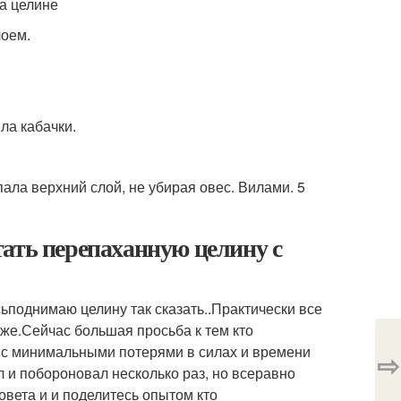
лоем.
ла кабачки.
пала верхний слой, не убирая овес. Вилами. 5
ать перепаханную целину с
ьподнимаю целину так сказать..Практически все
зже.Сейчас большая просьба к тем кто
 с минимальными потерями в силах и времени
⇨
 и побороновал несколько раз, но всеравно
овета и и поделитесь опытом кто