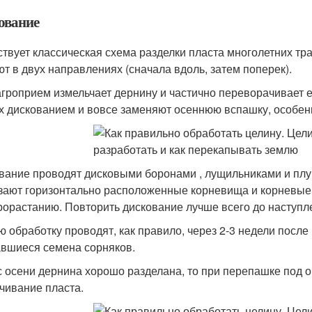
ование
твует классическая схема разделки пласта многолетних тра
ют в двух направлениях (сначала вдоль, затем поперек).
агроприем измельчает дернину и частично переворачивает 
х дискованием и вовсе заменяют осеннюю вспашку, особен
вание проводят дисковыми боронами , лущильниками и плуг
зают горизонтально расположенные корневища и корневые 
прорастанию. Повторить дискование лучше всего до наступл
ю обработку проводят, как правило, через 2-3 недели после п
вшиеся семена сорняков.
с осени дернина хорошо разделана, то при перепашке под 
чивание пласта.