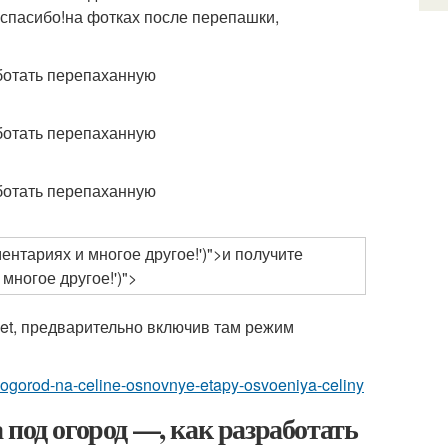
спасибо!на фотках после перепашки,
нтариях и многое другое!')">и получите
ногое другое!')">
rnet, предварительно включив там режим
at-ogorod-na-celine-osnovnye-etapy-osvoeniya-celiny
под огород —, как разработать