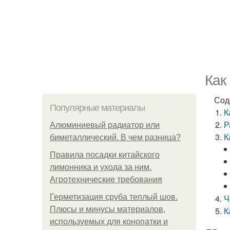
Как
Сод
Популярные материалы
К
Р
Алюминиевый радиатор или
К
биметаллический. В чем разница?
Правила посадки китайского
лимонника и ухода за ним.
Агротехнические требования
Герметизация сруба теплый шов.
Ч
Плюсы и минусы материалов,
К
используемых для конопатки и