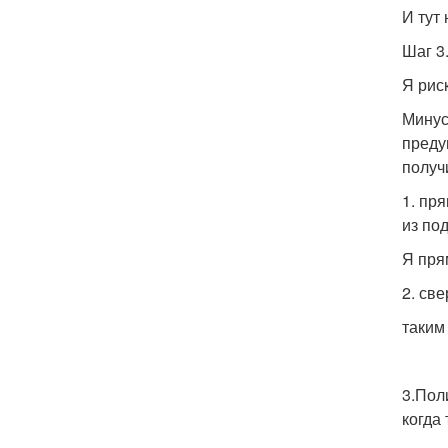
И тут
Шаг 3
Я рис
Минус
преду
получ
1. пр
из по
Я пря
2. св
таким
3.Пол
когда