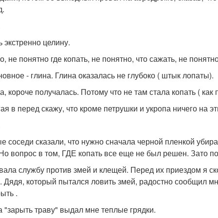
д.
.
ь экстренно целину.
, не понятно где копать, не понятно, что сажать, не понятн
новное - глина. Глина оказалась не глубоко ( штык лопаты).
а, короче получалась. Потому что не там стала копать ( как 
гая в перед скажу, что кроме петрушки и укропа ничего на э
.
е соседи сказали, что нужно сначала черной пленкой убира
 Но вопрос в том, ГДЕ копать все еще не был решен. Зато 
вала службу против змей и клещей. Перед их приездом я ск
. Дядя, который пытался ловить змей, радостно сообщил мне
ыть .
на "зарыть траву" выдал мне теплые грядки.