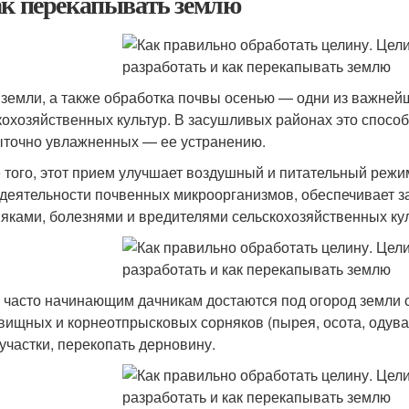
ак перекапывать землю
 земли, а также обработка почвы осенью — одни из важне
кохозяйственных культур. В засушливых районах это способ
ыточно увлажненных — ее устранению.
 того, этот прием улучшает воздушный и питательный режи
деятельности почвенных микроорганизмов, обеспечивает за
няками, болезнями и вредителями сельскохозяйственных кул
 часто начинающим дачникам достаются под огород земли 
вищных и корнеотпрысковых сорняков (пырея, осота, одува
 участки, перекопать дерновину.