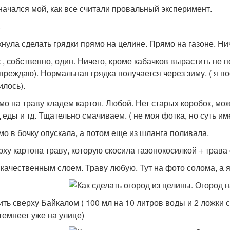
 начался мой, как все считали провальный эксперимент.
.
кнула сделать грядки прямо на целине. Прямо на газоне. Ни
 , собственно, один. Ничего, кроме кабачков вырастить не п
преждаю). Нормальная грядка получается через зиму. ( я п
илось).
ямо на траву кладем картон. Любой. Нет старых коробок, мо
д еды и тд. Тщательно смачиваем. ( не моя фотка, но суть им
мо в бочку опускала, а потом еще из шланга поливала.
ерху картона траву, которую скосила газонокосилкой + трава
 качественным слоем. Траву любую. Тут на фото солома, а я
ить сверху Байкалом ( 100 мл на 10 литров воды и 2 ложки с
 темнеет уже на улице)