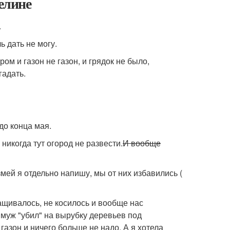
целине
.
ь дать не могу.
ром и газон не газон, и грядок не было,
гадать.
до конца мая.
икогда тут огород не развести.
И вообще
мей я отдельно напишу, мы от них избавились (
ращивалось, не косилось и вообще нас
муж "убил" на вырубку деревьев под
газон и ничего больше не надо. А я хотела