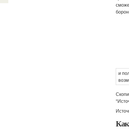
сможе
борон
и по
возм
Скопи
"Исто
Источ
Как