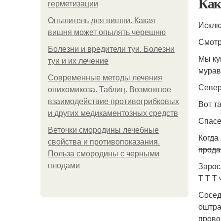
Как
герметизации
Опылитель для вишни. Какая
Исклю
вишня может опылять черешню
Смотре
Болезни и вредители туи. Болезни
Мы куп
туи и их лечение
мураве
Современные методы лечения
Север
онихомикоза. Таблиц. Возможное
взаимодействие противогрибковых
Вот т
и других медикаментозных средств
Спасе
Веточки смородины лечебные
Когда
свойства и противопоказания.
прода
Польза смородины с черными
Зарос
плодами
Т Т Т
Сосед
оштра
прово