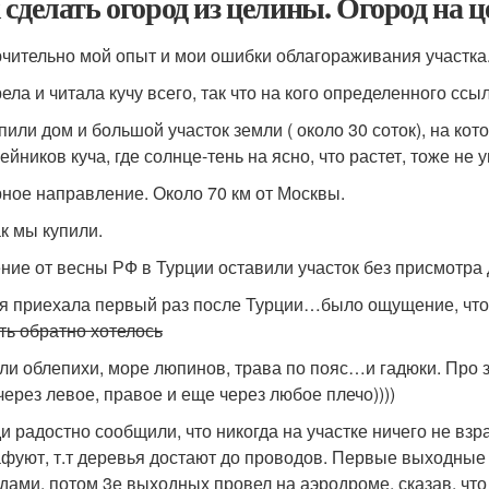
 сделать огород из целины. Огород на 
чительно мой опыт и мои ошибки облагораживания участка
ла и читала кучу всего, так что на кого определенного ссыл
или дом и большой участок земли ( около 30 соток), на кото
йников куча, где солнце-тень на ясно, что растет, тоже не у
ное направление. Около 70 км от Москвы.
ак мы купили.
ние от весны РФ в Турции оставили участок без присмотра 
 я приехала первый раз после Турции…было ощущение, что н
ть обратно хотелось
ли облепихи, море люпинов, трава по пояс…и гадюки. Про з
 через левое, правое и еще через любое плечо))))
и радостно сообщили, что никогда на участке ничего не вз
фуют, т.т деревья достают до проводов. Первые выходные 
дами, потом 3е выходных провел на аэродроме, сказав, что 