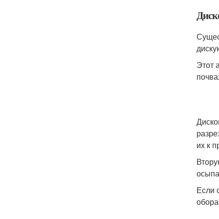
Диск
Сущес
диску
Этот 
почва
Диско
разре
их к 
Втору
осыпа
Если 
обора