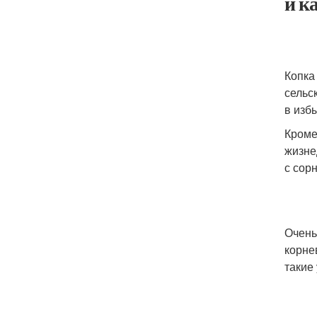
и к
Копка
сельс
в изб
Кроме
жизне
с сор
Очень
корне
такие