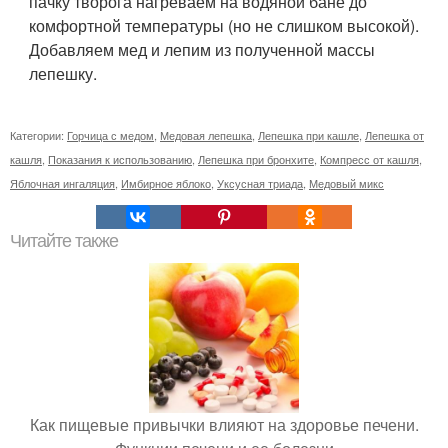
пачку творога нагреваем на водяной бане до
комфортной температуры (но не слишком высокой).
Добавляем мед и лепим из полученной массы
лепешку.
Категории:
Горчица с медом
,
Медовая лепешка
,
Лепешка при кашле
,
Лепешка от
кашля
,
Показания к использованию
,
Лепешка при бронхите
,
Компресс от кашля
,
Яблочная ингаляция
,
Имбирное яблоко
,
Уксусная триада
,
Медовый микс
Читайте также
Как пищевые привычки влияют на здоровье печени.