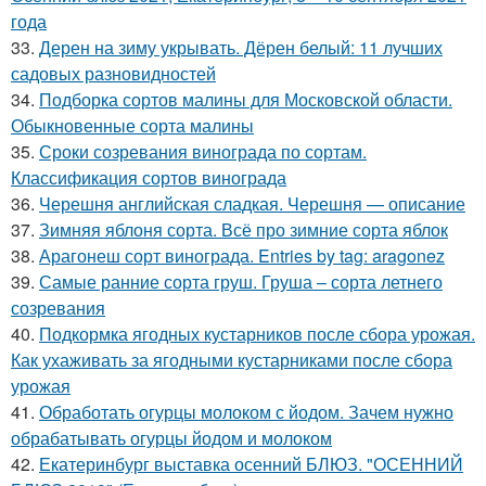
года
33.
Дерен на зиму укрывать. Дёрен белый: 11 лучших
садовых разновидностей
34.
Подборка сортов малины для Московской области.
Обыкновенные сорта малины
35.
Сроки созревания винограда по сортам.
Классификация сортов винограда
36.
Черешня английская сладкая. Черешня — описание
37.
Зимняя яблоня сорта. Всё про зимние сорта яблок
38.
Арагонеш сорт винограда. Entries by tag: aragonez
39.
Самые ранние сорта груш. Груша – сорта летнего
созревания
40.
Подкормка ягодных кустарников после сбора урожая.
Как ухаживать за ягодными кустарниками после сбора
урожая
41.
Обработать огурцы молоком с йодом. Зачем нужно
обрабатывать огурцы йодом и молоком
42.
Екатеринбург выставка осенний БЛЮЗ. "ОСЕННИЙ