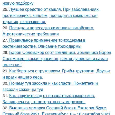
новую подборку
25.
Лучшее средство от кашля. При заболеваниях,
протекающих с кашлем, проводится комплексная
терапия, включающая:
26.
Посадка и пересадка лимонника китайского.
Агротехнические требования
27.
Правильное применение триходермы в
растениеводстве. Описание триходермы
28.
Барон Солемахер сорт земляники. Земляника Барон
Солемахер - самая красивая, самая душистая и самая
полезная!
29.
Как бороться с трутовиком. Грибы-трутовики. Друзья
и враги нашего леса.
30.
Почему туя засохла и как спасти. Пожелтели и
засохли саженцы туи
31.
Как защитить сад от возвратных заморозков.
Защищаем сад от возвратных заморозков
32.
Выставка-ярмарка Осенний блюз в Екатеринбурге.
Осенний блюз 2021, Екатеринбург, 8 – 10 сентября 2021