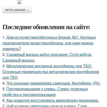
читать дальше →
Последние обновления на сайте:
1.
Дом из полистиролбетонных блоков. №7. Крупные
производители полистиролбетона, или кому можно
доверять?
2.
Сахарный малыш арбуз описание. Сотр арбуза
Сахарный малыш
3.
Металлические мусорные контейнеры для ТБО.
Основные преимущества металлических контейнеров
для ТБО
4.
Что означает маркировка саженцев. Контейнер «Р9»
5.
Противопоказания у сливы. Слива: полезные
свойства и противопоказания
6.
Как грамотно восстановить микрофлору кишечника.
7.
Чай из веток смородины польза и вред. Сове.