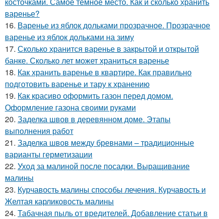
косточками. Самое темное место. Как и сколько хранить
варенье?
16.
Варенье из яблок дольками прозрачное. Прозрачное
варенье из яблок дольками на зиму
17.
Сколько хранится варенье в закрытой и открытой
банке. Сколько лет может храниться варенье
18.
Как хранить варенье в квартире. Как правильно
подготовить варенье и тару к хранению
19.
Как красиво оформить газон перед домом.
Оформление газона своими руками
20.
Заделка швов в деревянном доме. Этапы
выполнения работ
21.
Заделка швов между бревнами – традиционные
варианты герметизации
22.
Уход за малиной после посадки. Выращивание
малины
23.
Курчавость малины способы лечения. Курчавость и
Желтая карликовость малины
24.
Табачная пыль от вредителей. Добавление статьи в