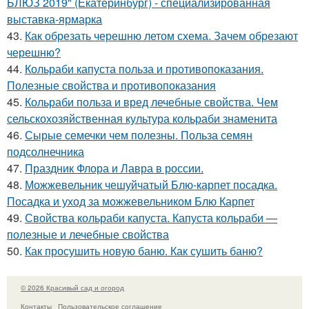
БЛЮЗ 2019" (Екатеринбург) - специализированная
выставка-ярмарка
43.
Как обрезать черешню летом схема. Зачем обрезают
черешню?
44.
Кольраби капуста польза и противопоказания.
Полезные свойства и противопоказания
45.
Кольраби польза и вред лечебные свойства. Чем
сельскохозяйственная культура кольраби знаменита
46.
Сырые семечки чем полезны. Польза семян
подсолнечника
47.
Праздник Флора и Лавра в россии.
48.
Можжевельник чешуйчатый Блю-карпет посадка.
Посадка и уход за можжевельником Блю Карпет
49.
Свойства кольраби капуста. Капуста кольраби —
полезные и лечебные свойства
50.
Как просушить новую баню. Как сушить баню?
© 2026 Красивый сад и огород
Контакты
Пользовательское соглашение