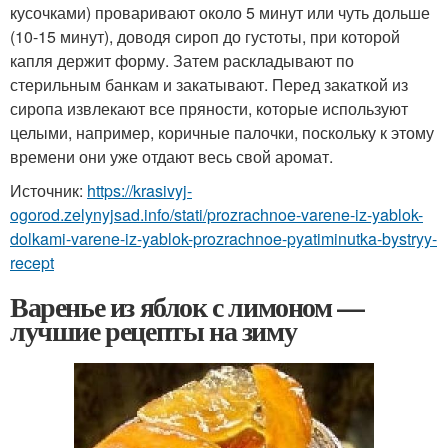
кусочками) проваривают около 5 минут или чуть дольше
(10-15 минут), доводя сироп до густоты, при которой
капля держит форму. Затем раскладывают по
стерильным банкам и закатывают. Перед закаткой из
сиропа извлекают все пряности, которые используют
целыми, например, коричные палочки, поскольку к этому
времени они уже отдают весь свой аромат.
Источник:
https://krasivyj-
ogorod.zelynyjsad.info/stati/prozrachnoe-varene-iz-yablok-
dolkami-varene-iz-yablok-prozrachnoe-pyatiminutka-bystryy-
recept
Варенье из яблок с лимоном —
лучшие рецепты на зиму