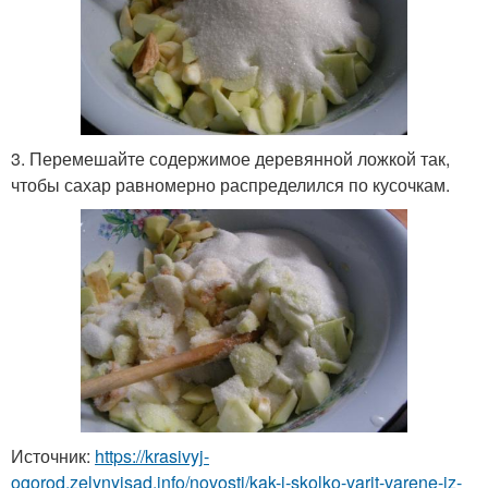
3. Перемешайте содержимое деревянной ложкой так,
чтобы сахар равномерно распределился по кусочкам.
Источник:
https://krasivyj-
ogorod.zelynyjsad.info/novosti/kak-i-skolko-varit-varene-iz-