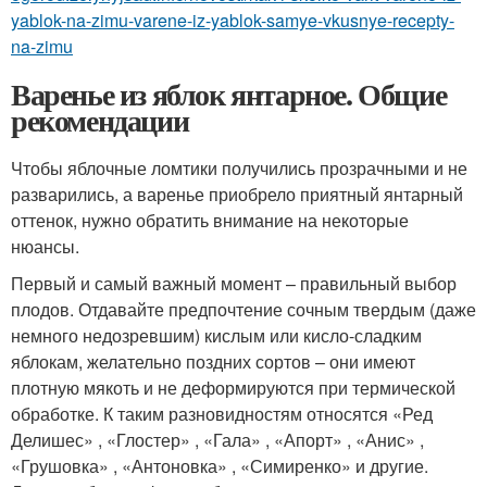
yablok-na-zimu-varene-iz-yablok-samye-vkusnye-recepty-
na-zimu
Варенье из яблок янтарное. Общие
рекомендации
Чтобы яблочные ломтики получились прозрачными и не
разварились, а варенье приобрело приятный янтарный
оттенок, нужно обратить внимание на некоторые
нюансы.
Первый и самый важный момент – правильный выбор
плодов. Отдавайте предпочтение сочным твердым (даже
немного недозревшим) кислым или кисло-сладким
яблокам, желательно поздних сортов – они имеют
плотную мякоть и не деформируются при термической
обработке. К таким разновидностям относятся «Ред
Делишес» , «Глостер» , «Гала» , «Апорт» , «Анис» ,
«Грушовка» , «Антоновка» , «Симиренко» и другие.