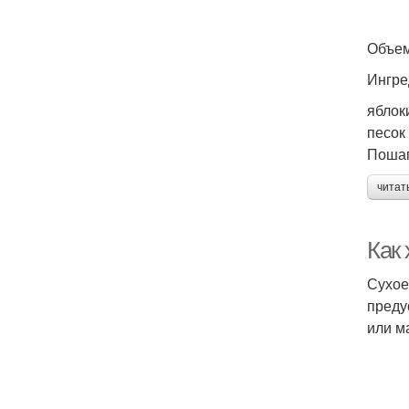
Ц
Объем
Ингре
яблоки
Ва
песок 
Пошаг
читат
Как 
Сухое
В
преду
или м
Ва