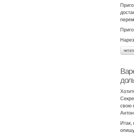
Приго
доста
перем
Приго
Нарез
читат
Вар
дол
Хотит
Секре
свою 
Антон
Итак,
опишу