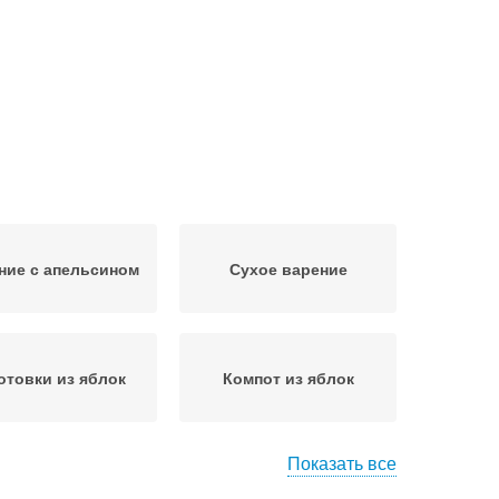
ние с апельсином
Сухое варение
отовки из яблок
Компот из яблок
Показать все
оченые яблоки
Мармелад из яблок