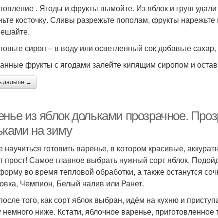
товление . Ягоды и фрукты вымойте. Из яблок и груш удали
ньте косточку. Сливы разрежьте пополам, фрукты нарежьте 
ешайте.
товьте сироп – в воду или осветленный сок добавьте сахар, 
анные фрукты с ягодами залейте кипящим сиропом и оставьт
ь дальше →
енье из яблок дольками прозрачное. Проз
ьками на зиму
е научиться готовить варенье, в котором красивые, аккура
т прост! Самое главное выбрать нужный сорт яблок. Подой
форму во время тепловой обработки, а также останутся соч
овка, Чемпион, Белый налив или Ранет.
 после того, как сорт яблок выбран, идём на кухню и присту
 немного ниже. Кстати, яблочное варенье, приготовленное 