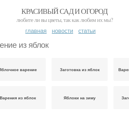
КРАСИВЫЙ САД И ОГОРОД
любите ли вы цветы, так как любим их мы?
главная
новости
статьи
ение из яблок
Яблочное варение
Заготовка из яблок
Варе
Варения из яблок
Яблоки на зиму
Заг
рение с яблочными
Пюре из яблок
М