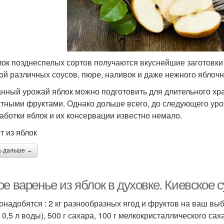
лок позднеспелых сортов получаются вкуснейшие заготовки 
ой различных соусов, пюре, наливок и даже нежного яблочн
нный урожай яблок можно подготовить для длительного хр
тными фруктами. Однако дольше всего, до следующего урожа
аботки яблок и их консервации известно немало.
т из яблок
ь дальше →
е варенье из яблок в духовке. Киевское 
онадобятся : 2 кг разнообразных ягод и фруктов на ваш выбо
 0,5 л воды), 500 г сахара, 100 г мелкокристаллического сах