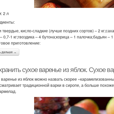
итрусовое варение
Варение из клубники
Ви
: 2 л
диенты:
Варе
 твердые, кисло-сладкие (лучше поздних сортов) – 2 кг;саха
рение из земляники
Варение из ежевики
– 0,7-1 кг;гвоздика – 4 бутона;корица – 1 палочка;бадьян – 1
овое приготовление:
ь дальше →
Варен
Густое варение
Варение с лимоном
хранить сухое варенье из яблок. Сухое ва
 варенье из яблок можно назвать скорее «карамелизованны
арение в домашних
Им
Банановое варение
сматривает традиционной варки в сиропе, а больше похоже 
условиях
армелад.
Варе
рение в мультиварке
Варение без варки