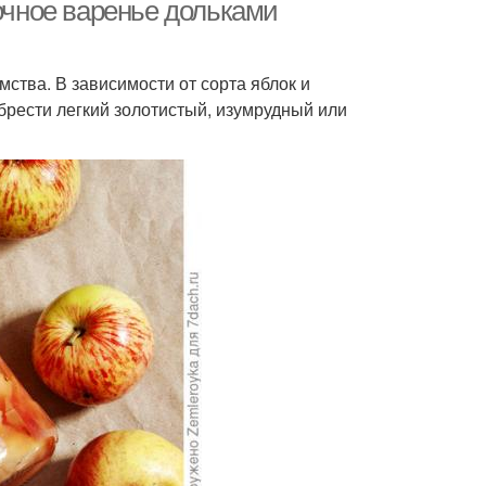
лочное варенье дольками
ства. В зависимости от сорта яблок и
еченые яблоки
Прозрачное варение
брести легкий золотистый, изумрудный или
ение с корицей
Варение на сковороде
блоки в тесте
Варения без сахара
арение из ягод
Варение с эритритом