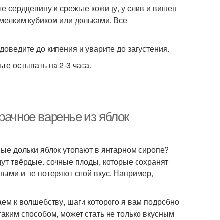
те сердцевину и срежьте кожицу, у слив и вишен
мелким кубиком или дольками. Все
доведите до кипения и уварите до загустения.
е остывать на 2-3 часа.
рачное варенье из яблок
тные дольки яблок утопают в янтарном сиропе?
дут твёрдые, сочные плоды, которые сохранят
ными и не потеряют свой вкус. Например,
паем к волшебству, шаги которого я вам подробно
таким способом, может стать не только вкусным