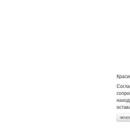
Б
Краси
Согла
сопро
наход
остав
читат