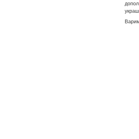
допол
украш
Варим