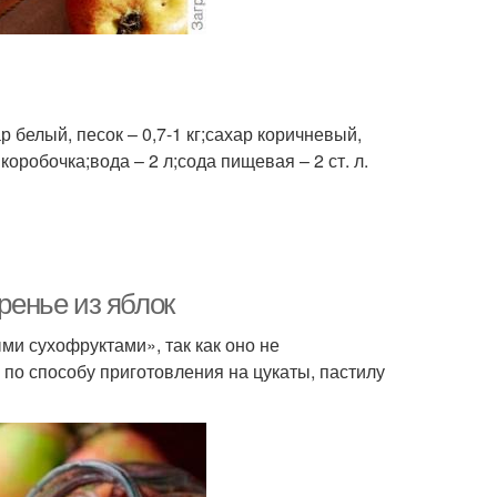
шневое варение
Варение из смородины
ние из яблочных
р белый, песок – 0,7-1 кг;сахар коричневый,
Варение на зиму
долек
 коробочка;вода – 2 л;сода пищевая – 2 ст. л.
ье-пятиминутка из
Пятиминутка из яблок
яблок
ренье из яблок
ми сухофруктами», так как оно не
бирно-лимонное
Варение через
по способу приготовления на цукаты, пастилу
варение
мясорубку
ние из домашних
Яблочно-грушевое
яблок
варение