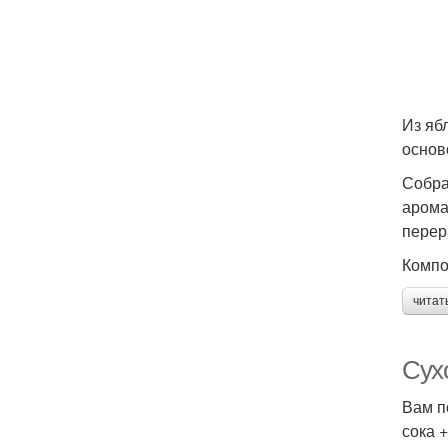
Из яб
основ
Собра
арома
перер
Компо
читат
Сухо
Вам п
сока +