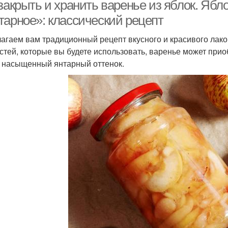
дольками
 закрыть и хранить варенье из яблок. Яб
тарное»: классический рецепт
агаем вам традиционный рецепт вкусного и красивого лаком
Варение в духовке
Яблоки в духовке
П
стей, которые вы будете использовать, варенье может прио
 насыщенный янтарный оттенок.
Повидло из яблок
Янтарное варение
Вар
Жареные яблоки
Яблоки на сковороде
Я
Ягодное варение
Варение без сахара
В