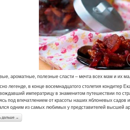
Варение с небольшим
Джемы из яблок
Вк
количеством
русничное варение
Варение с пряностями
вые, ароматные, полезные сласти – мечта всех мам и их м
сно легенде, в конце восемнадцатого столетия кондитер Ек
вождавший императрицу в знаменитом путешествии по стра
ясь под впечатлением от красоты наших яблоневых садов и
ался одним из самых любимых у представителей высшей ар
ь дальше →