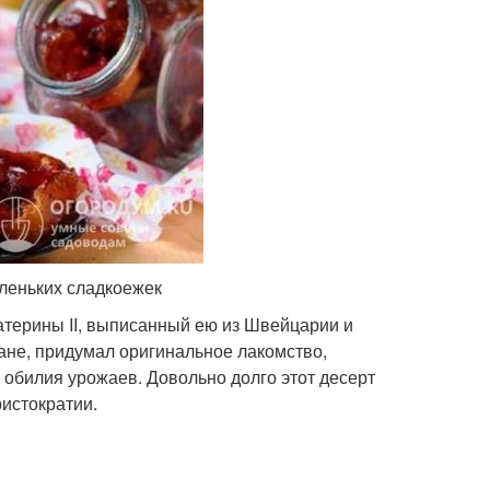
Варения в домашних
усное варение
условиях
аленьких сладкоежек
атерины II, выписанный ею из Швейцарии и
не, придумал оригинальное лакомство,
 обилия урожаев. Довольно долго этот десерт
истократии.