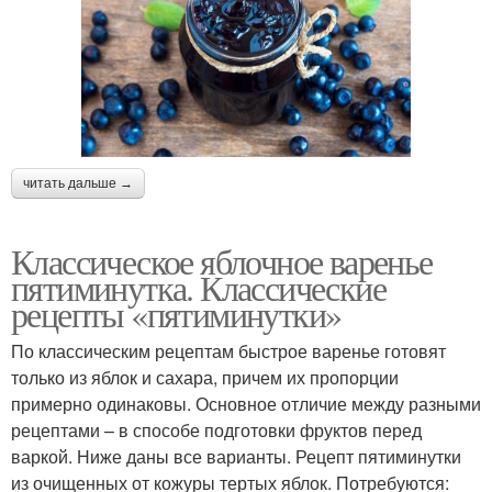
Варение с корицей
Варение на сковороде
читать дальше →
Прозрачное варение
Варения из яблок
Классическое яблочное варенье
пятиминутка. Классические
рецепты «пятиминутки»
Варение с пектином
Варения с пектином
По классическим рецептам быстрое варенье готовят
только из яблок и сахара, причем их пропорции
примерно одинаковы. Основное отличие между разными
рецептами – в способе подготовки фруктов перед
Варения на основе
Клубничное варение
варкой. Ниже даны все варианты. Рецепт пятиминутки
из очищенных от кожуры тертых яблок. Потребуются: