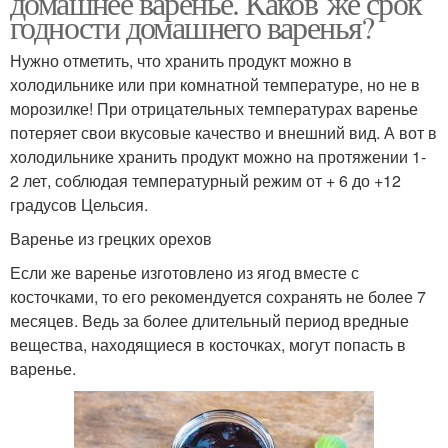
домашнее варенье. Каков же срок
годности домашнего варенья?
Нужно отметить, что хранить продукт можно в
холодильнике или при комнатной температуре, но не в
Варение с эритритом
Цитрусовое варение
морозилке! При отрицательных температурах варенье
потеряет свои вкусовые качество и внешний вид. А вот в
холодильнике хранить продукт можно на протяжении 1-
2 лет, соблюдая температурный режим от + 6 до +12
Вишневое варение
Варение из смородины
градусов Цельсия.
Варенье из грецких орехов
Если же варенье изготовлено из ягод вместе с
косточками, то его рекомендуется сохранять не более 7
Варение из земляники
Варение из ежевики
месяцев. Ведь за более длительный период вредные
вещества, находящиеся в косточках, могут попасть в
варенье.
Яблочное варение
Варение из яблок