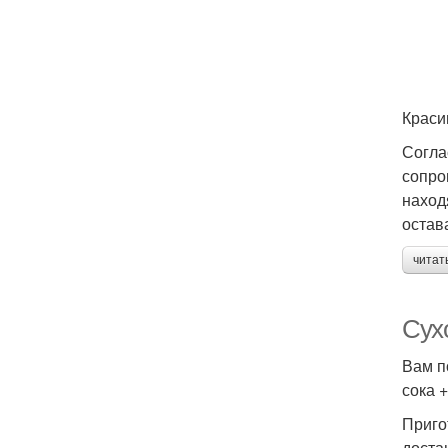
Краси
Согла
сопро
наход
остав
читат
Сухо
Вам п
сока +
Приго
доста