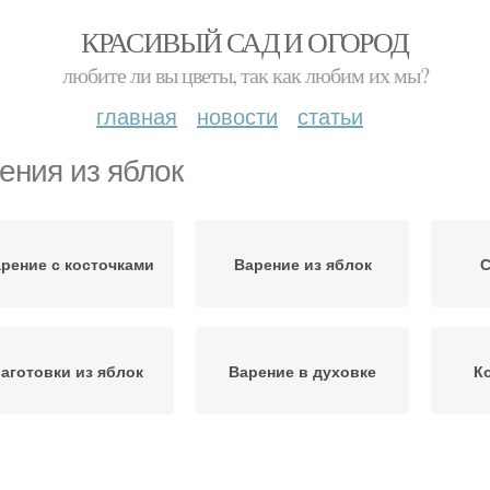
КРАСИВЫЙ САД И ОГОРОД
любите ли вы цветы, так как любим их мы?
главная
новости
статьи
ения из яблок
рение с косточками
Варение из яблок
С
аготовки из яблок
Варение в духовке
К
Яблоки в духовке
Печеные яблоки
Про