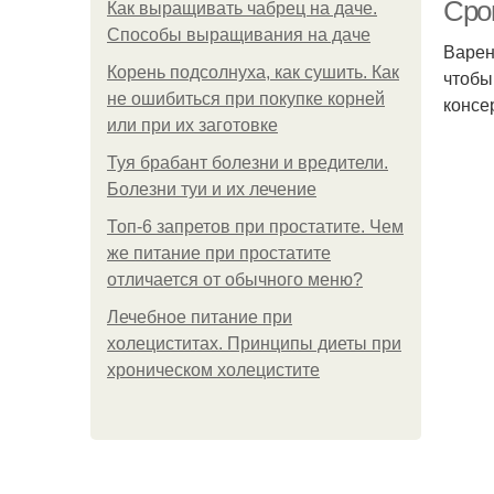
Срок
Как выращивать чабрец на даче.
Способы выращивания на даче
Варен
Корень подсолнуха, как сушить. Как
чтобы
В
не ошибиться при покупке корней
консе
или при их заготовке
Туя брабант болезни и вредители.
Болезни туи и их лечение
Ва
Топ-6 запретов при простатите. Чем
же питание при простатите
отличается от обычного меню?
Лечебное питание при
холециститах. Принципы диеты при
хроническом холецистите
В