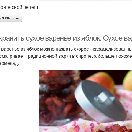
рите свой рецепт
арение с эритритом
Цитрусовое варение
Вар
ь дальше →
хранить сухое варенье из яблок. Сухое ва
рение из смородины
Варение из земляники
Вар
 варенье из яблок можно назвать скорее «карамелизованны
сматривает традиционной варки в сиропе, а больше похоже 
армелад.
арения с пектином
Варения на основе
Вк
русничное варение
Варение с пряностями
По