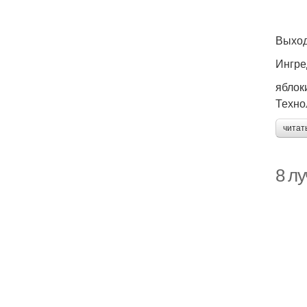
Выход
Ингре
яблоки
Техно
читат
8 л