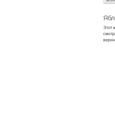
читат
Ябл
Этот 
смотр
верхн