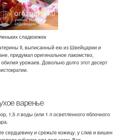
аленьких сладкоежек
атерины II, выписанный ею из Швейцарии и
не, придумал оригинальное лакомство,
 обилия урожаев. Довольно долго этот десерт
истократии.
сухое варенье
р, 1,5 л воды (или 1 л осветленного яблочного
ара.
те сердцевину и срежьте кожицу, у слив и вишен
мелким кубиком или дольками. Все