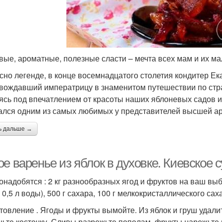
вые, ароматные, полезные сласти – мечта всех мам и их м
сно легенде, в конце восемнадцатого столетия кондитер Ек
вождавший императрицу в знаменитом путешествии по стра
ясь под впечатлением от красоты наших яблоневых садов и
ался одним из самых любимых у представителей высшей ар
ь дальше →
е варенье из яблок в духовке. Киевское 
онадобятся : 2 кг разнообразных ягод и фруктов на ваш выбо
 0,5 л воды), 500 г сахара, 100 г мелкокристаллического сах
товление . Ягоды и фрукты вымойте. Из яблок и груш удали
ньте косточку. Сливы разрежьте пополам, фрукты нарежьте 