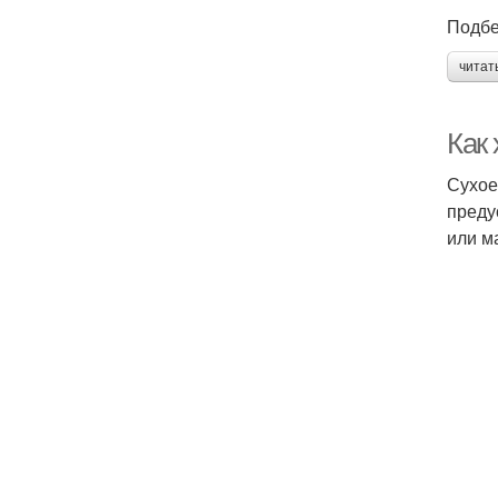
Подбе
В
читат
Как 
Ва
Сухое
преду
или м
В
Б