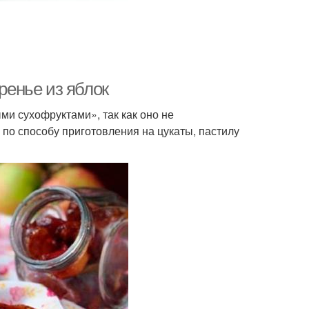
ение из клубники
Вишневое варение
ренье из яблок
ение из ежевики
Варение с пектином
ми сухофруктами», так как оно не
по способу приготовления на цукаты, пастилу
усное варение
Пятиминутка из яблок
видло из яблок
Рецепт из яблок