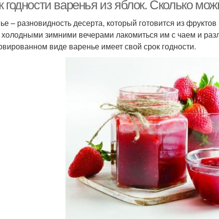
 годности варенья из яблок. Сколько мож
ье – разновидность десерта, который готовится из фруктов и
 холодными зимними вечерами лакомиться им с чаем и раз
арение в домашних
Варение из яблочных
Ян
рвированном виде варенье имеет свой срок годности.
условиях
долек
Им
рение в мультиварке
Варение с лимоном
Варение с корицей
Джемы из яблок
В
арения без сахара
Варение без сахара
Яг