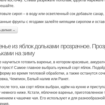
ешайте.
товьте сироп – в воду или осветленный сок добавьте сахар, 
анные фрукты с ягодами залейте кипящим сиропом и оставьт
ь дальше →
енье из яблок дольками прозрачное. Проз
ьками на зиму
е научиться готовить варенье, в котором красивые, аккура
т прост! Самое главное выбрать нужный сорт яблок. Подой
форму во время тепловой обработки, а также останутся соч
овка, Чемпион, Белый налив или Ранет.
 после того, как сорт яблок выбран, идём на кухню и присту
 немного ниже. Кстати, яблочное варенье, приготовленное 
нением к чашечке чая. Его используют и для разнообразной в
ения.