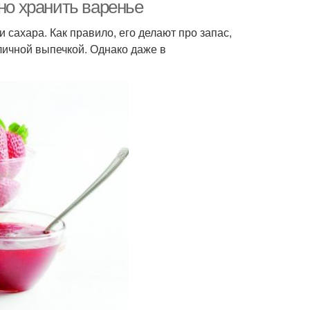
но хранить варенье
 сахара. Как правило, его делают про запас,
личной выпечкой. Однако даже в
тарное варение
Варение с апельсином
бирно-лимонное
Яблочно-грушевое
варение
варение
арение на зиму
Банановое варение
одное варение
Варение из ягод