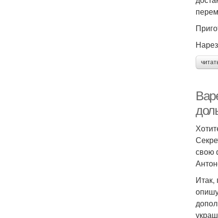
перем
Приго
Нарез
читат
Вар
дол
Хотит
Секре
свою 
Антон
Итак,
опишу
допол
украш