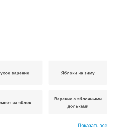
ухое варение
Яблоки на зиму
Варение с яблочными
омпот из яблок
дольками
Показать все
зрачное варение
Яблочное варение