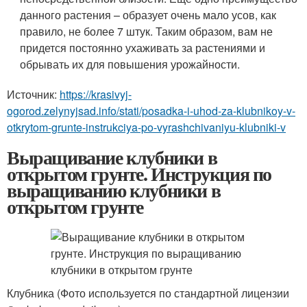
данного растения – образует очень мало усов, как
правило, не более 7 штук. Таким образом, вам не
придется постоянно ухаживать за растениями и
обрывать их для повышения урожайности.
Источник:
https://krasivyj-
ogorod.zelynyjsad.info/stati/posadka-i-uhod-za-klubnikoy-v-
otkrytom-grunte-instrukciya-po-vyrashchivaniyu-klubniki-v
Выращивание клубники в
открытом грунте. Инструкция по
выращиванию клубники в
открытом грунте
Клубника (Фото используется по стандартной лицензии