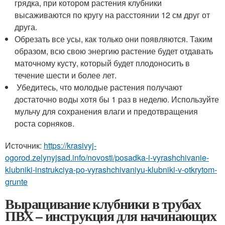
грядка, при котором растения клубники
высаживаются по кругу на расстоянии 12 см друг от
друга.
Обрезать все усы, как только они появляются. Таким
образом, всю свою энергию растение будет отдавать
маточному кусту, который будет плодоносить в
течение шести и более лет.
Убедитесь, что молодые растения получают
достаточно воды хотя бы 1 раз в неделю. Используйте
мульчу для сохранения влаги и предотвращения
роста сорняков.
Источник:
https://krasivyj-
ogorod.zelynyjsad.info/novosti/posadka-i-vyrashchivanie-
klubniki-instrukciya-po-vyrashchivaniyu-klubniki-v-otkrytom-
grunte
Выращивание клубники в трубах
ПВХ – инструкция для начинающих