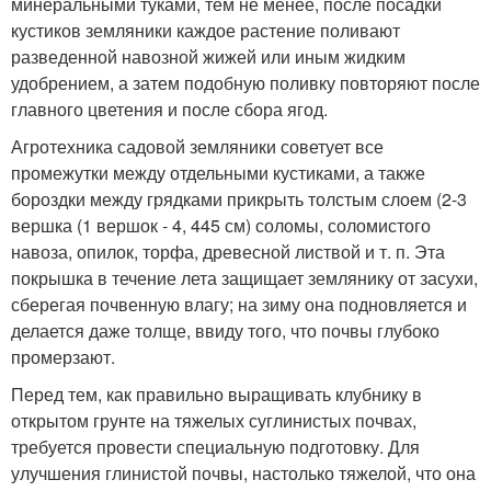
минеральными туками, тем не менее, после посадки
кустиков земляники каждое растение поливают
разведенной навозной жижей или иным жидким
удобрением, а затем подобную поливку повторяют после
главного цветения и после сбора ягод.
Агротехника садовой земляники советует все
промежутки между отдельными кустиками, а также
бороздки между грядками прикрыть толстым слоем (2-3
вершка (1 вершок - 4, 445 см) соломы, соломистого
навоза, опилок, торфа, древесной листвой и т. п. Эта
покрышка в течение лета защищает землянику от засухи,
сберегая почвенную влагу; на зиму она подновляется и
делается даже толще, ввиду того, что почвы глубоко
промерзают.
Перед тем, как правильно выращивать клубнику в
открытом грунте на тяжелых суглинистых почвах,
требуется провести специальную подготовку. Для
улучшения глинистой почвы, настолько тяжелой, что она