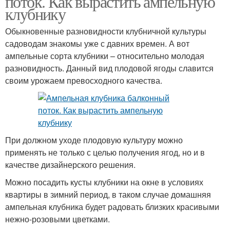
поток. Как вырастить ампельную
клубнику
Обыкновенные разновидности клубничной культуры
садоводам знакомы уже с давних времен. А вот
Клубники с помощью
Уход за клубникой
ампельные сорта клубники – относительно молодая
разновидность. Данный вид плодовой ягоды славится
своим урожаем превосходного качества.
Клубники с фото
Клубники на пленке
При должном уходе плодовую культуру можно
Клубники в домашних
Клубники в открытом
применять не только с целью получения ягод, но и в
условиях
грунте
качестве дизайнерского решения.
Можно посадить кусты клубники на окне в условиях
квартиры в зимний период, в таком случае домашняя
ампельная клубника будет радовать близких красивыми
Инструкция по
Клубники в трубах
нежно-розовыми цветками.
выращиванию