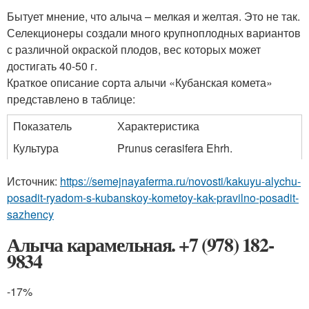
Бытует мнение, что алыча – мелкая и желтая. Это не так.
Селекционеры создали много крупноплодных вариантов
с различной окраской плодов, вес которых может
достигать 40-50 г.
Краткое описание сорта алычи «Кубанская комета»
представлено в таблице:
Показатель
Характеристика
Культура
Prunus cerasifera Ehrh.
Источник:
https://semejnayaferma.ru/novosti/kakuyu-alychu-
posadit-ryadom-s-kubanskoy-kometoy-kak-pravilno-posadit-
sazhency
Алыча карамельная. +7 (978) 182-
9834
-17%