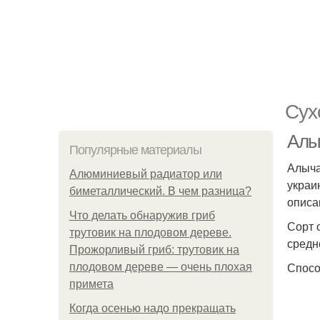
Сух
Алы
Популярные материалы
Алыча
Алюминиевый радиатор или
украи
биметаллический. В чем разница?
описа
Что делать обнаружив гриб
Сорт 
трутовик на плодовом дереве.
средн
Прожорливый гриб: трутовик на
Спосо
плодовом дереве — очень плохая
примета
Когда осенью надо прекращать