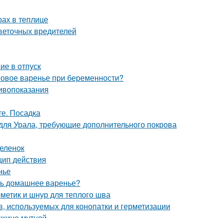
рах в теплице
цветочных вредителей
ие в отпуск
овое варенье при беременности?
тивопоказания
те. Посадка
 для Урала, требующие дополнительного покрова
деленок
цип действия
нье
ить домашнее варенье?
рметик и шнур для теплого шва
, используемых для конопатки и герметизации
ажине мутной