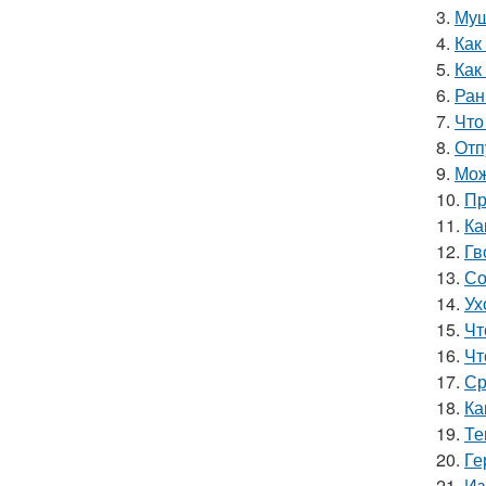
3.
Муш
4.
Как
5.
Как
6.
Ран
7.
Что
8.
Отп
9.
Мож
10.
Пр
11.
Ка
12.
Гв
13.
Со
14.
Ух
15.
Чт
16.
Чт
17.
Ср
18.
Ка
19.
Те
20.
Ге
21.
Из