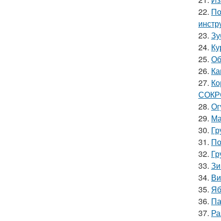
22.
По
инстр
23.
Зу
24.
Ку
25.
Об
26.
Ка
27.
Ко
СОК
28.
Ог
29.
Ма
30.
Гр
31.
По
32.
Гр
33.
Зи
34.
Ви
35.
Яб
36.
Па
37.
Ра