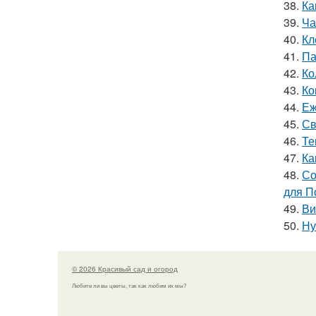
38.
Ка
39.
Ча
40.
Кл
41.
Па
42.
Ко
43.
Ко
44.
Еж
45.
Св
46.
Те
47.
Ка
48.
Со
для П
49.
Ви
50.
Ну
© 2026 Красивый сад и огород
Любите ли вы цветы, так как любим их мы?