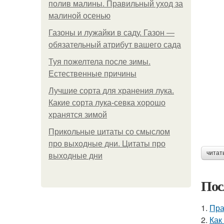
полив малины. Правильный уход за
малиной осенью
Газоны и лужайки в саду. Газон —
обязательный атрибут вашего сада
Туя пожелтела после зимы.
Естественные причины
Лучшие сорта для хранения лука.
Какие сорта лука-севка хорошо
хранятся зимой
Прикольные цитаты со смыслом
про выходные дни. Цитаты про
читат
выходные дни
Пос
1.
Пра
2.
Как