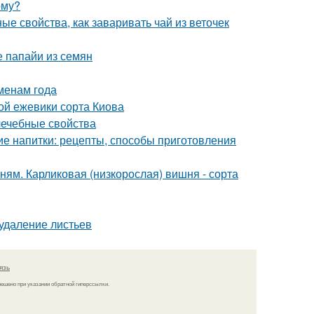
рму?
е свойства, как заваривать чай из веточек
 папайи из семян
менам года
ой ежевики сорта Киова
лечебные свойства
е напитки: рецепты, способы приготовления
ям. Карликовая (низкорослая) вишня - сорта
 удаление листьев
язь
решено при указании обратной гиперссылки.