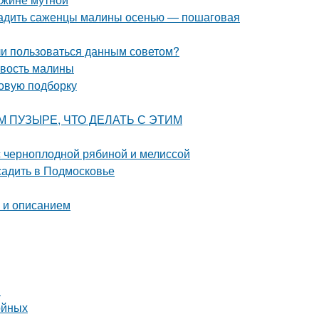
осадить саженцы малины осенью — пошаговая
 ли пользоваться данным советом?
овость малины
новую подборку
ВОМ ПУЗЫРЕ, ЧТО ДЕЛАТЬ С ЭТИМ
с черноплодной рябиной и мелиссой
садить в Подмосковье
о и описанием
й
ойных