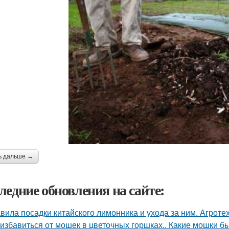
ь дальше →
ледние обновления на сайте:
вила посадки китайского лимонника и ухода за ним. Агрот
 избавиться от мошек в цветочных горшках.. Какие мошки б