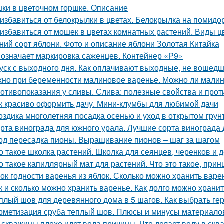
ки в цветочном горшке. Описание
 избавиться от белокрылки в цветах. Белокрылка на помидо
 избавиться от мошек в цветах комнатных растений. Виды 
ний сорт яблони. Фото и описание яблони Золотая Китайка
 означает маркировка саженцев. Контейнер «Р9»
уск с выходного дня. Как оплачивают выходные, не вошедш
но при беременности малиновое варенье. Можно ли малин
отивопоказания у сливы. Слива: полезные свойства и про
к красиво оформить дачу. Мини-клумбы для любимой дачи
оздика многолетняя посадка осенью и уход в открытом грун
рта винограда для южного урала. Лучшие сорта винограда
од пересадка пионы. Выращивание пионов – шаг за шагом
о такое школка растений. Школка для сеянцев, черенков и 
о такое капиллярный мат для растений. Что это такое, прин
ок годности варенья из яблок. Сколько можно хранить варе
к и сколько можно хранить варенье. Как долго можно хран
плый шов для деревянного дома в 5 шагов. Как выбрать ге
рметизация сруба теплый шов. Плюсы и минусы материалов
 скважины плохо идет вода причины. Что делает воду в скв