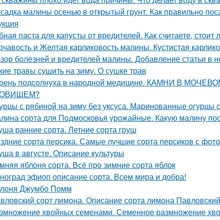
садка малины осенью в открытый грунт. Как правильно п
укция
бная паста для капусты от вредителей. Как считаете, стоит
рчавость и Желтая карликовость малины. Кустистая карлик
зор болезней и вредителей малины. Добавление статьи в 
кие травы сушить на зиму. О сушке трав
рень подсолнуха в народной медицине. КАМНИ В МОЧЕ
РОВИЩЕМ?
урцы с рябиной на зиму без уксуса. Маринованные огурцы 
лина сорта для Подмосковья урожайные. Какую малину по
уша ранние сорта. Летние сорта груш
здние сорта персика. Самые лучшие сорта персиков с фот
уша в августе. Описание культуры
мняя яблоня сорта. Всё про зимние сорта яблок
ноград эфиоп описание сорта. Всем мира и добра!
лоня Джумбо Помм
вловский сорт лимона. Описание сорта лимона Павловски
змножение хвойных семенами. Семенное размножение хв