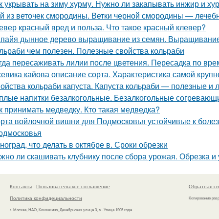
к укрывать на зиму хурму. Нужно ли закапывать инжир и ху
й из веточек смородины. Ветки черной смородины — лечебны
евер красный вред и польза. Что такое красный клевер?
пайя дынное дерево выращивание из семян. Выращивание
льраби чем полезен. Полезные свойства кольраби
гда пересаживать лилии после цветения. Пересадка по вре
евика кайова описание сорта. Характеристика самой крупн
ойства кольраби капуста. Капуста кольраби — полезные и 
плые напитки безалкогольные. Безалкогольные согревающи
к принимать медведку. Кто такая медведка?
рта войлочной вишни для Подмосковья устойчивые к болезн
одмосковья
ноград, что делать в октябре в. Сроки обрезки
жно ли скашивать клубнику после сбора урожая. Обрезка и
Контакты
Пользовательское соглашение
Обратная св
Политика конфидециальности
Копирование раз
г. Москва, НАО, Кокошкино, Декабрьская улица 3, м. Улица 1905 года