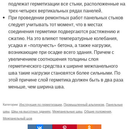
подлежат герметизации все стыки, расположенные на
трех-четырех вертикальных рядах панелей.
При проведении ремонтных работ панельных стыков
следует учитывать тот момент, что в местах
соединения герметики подвергаются растяжению и
сжатию. На это влияют температурные колебания,
усадка и «ползучесть» бетона, а также нагрузки,
возникающие при осадке всего здания. Причем с
увеличением соотношения толщины слоя
герметического средства к ширине межпанельного
шва такие нагрузки становятся более сильными. По
этой причине слой герметика должен быть в два раза
меньше, чем ширина шва.
Категории:
Инструкция по герметизации
,
Промышленный альпинизм
,
Панельные
швы
,
Швы на высотных зданиях
,
Межпанельные швы
,
Общие положения
,
Межпанельный шов