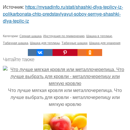
Источник:
https://mysadinfo.ru/stati/shashki-dlya-teplicy-iz-
polikarbonata-chto-predstavlyayut-soboy-sernye-shashki-
dlya-teplic-iz
Категории:
Серная шашка
,
Инструкция по применению
,
Шашка в теплице
,
Табачная шашка
,
Шашка для теплицы
,
Табачные шашки
,
Шашка для хранения
Читайте также
Что лучше мягкая кровля или металлочерепица. Что
лучше выбрать для кровли - металлочерепицу или
мягкую кровлю