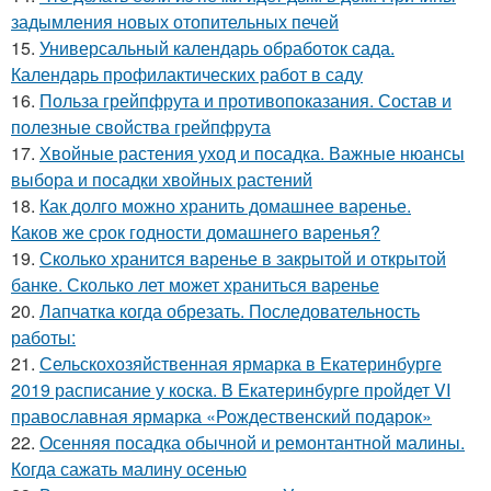
задымления новых отопительных печей
15.
Универсальный календарь обработок сада.
Календарь профилактических работ в саду
16.
Польза грейпфрута и противопоказания. Состав и
полезные свойства грейпфрута
17.
Хвойные растения уход и посадка. Важные нюансы
выбора и посадки хвойных растений
18.
Как долго можно хранить домашнее варенье.
Каков же срок годности домашнего варенья?
19.
Сколько хранится варенье в закрытой и открытой
банке. Сколько лет может храниться варенье
20.
Лапчатка когда обрезать. Последовательность
работы:
21.
Сельскохозяйственная ярмарка в Екатеринбурге
2019 расписание у коска. В Екатеринбурге пройдет VI
православная ярмарка «Рождественский подарок»
22.
Осенняя посадка обычной и ремонтантной малины.
Когда сажать малину осенью