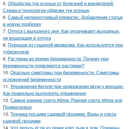
5.
Обработка туи осенью от болезней и вредителей.
Схема и технология обрезки туи осенью
6.
Самый неприхотливый клематис. Добавление статьи
в новую подборку
7.
Отпуск с выходного дня. Как оплачивают выходные,
не вошедшие в отпуск
8.
Порошок из сушеной медведки. Как используется при
туберкулезе
9.
Растяжки во время беременности. Почему при
беременности появляются растяжки?
10.
Опасные симптомы при беременности. Симптомы
осложнений беременности
11.
Упражнения Кегеля при недержании мочи у женщин.
Как правильно выполнять упражнения
12.
Самые ранние сорта яблок. Ранние сорта яблок для
Подмосковья
13.
Техника посадки садовой гвоздики. Виды и сорта
садовой гвоздики
14.
Что делать если из печки идет дым в дом. Причины