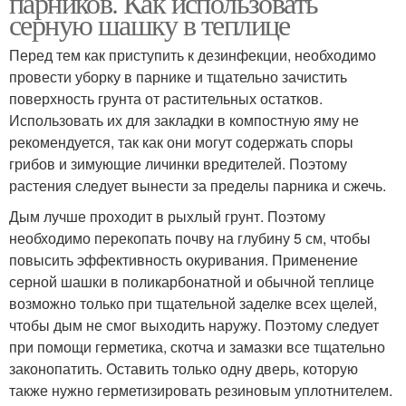
парников. Как использовать
серную шашку в теплице
Перед тем как приступить к дезинфекции, необходимо
провести уборку в парнике и тщательно зачистить
Шашка для теплицы
Табачные шашки
поверхность грунта от растительных остатков.
Использовать их для закладки в компостную яму не
рекомендуется, так как они могут содержать споры
грибов и зимующие личинки вредителей. Поэтому
Шашка для хранения
растения следует вынести за пределы парника и сжечь.
Дым лучше проходит в рыхлый грунт. Поэтому
необходимо перекопать почву на глубину 5 см, чтобы
повысить эффективность окуривания. Применение
серной шашки в поликарбонатной и обычной теплице
возможно только при тщательной заделке всех щелей,
чтобы дым не смог выходить наружу. Поэтому следует
при помощи герметика, скотча и замазки все тщательно
законопатить. Оставить только одну дверь, которую
также нужно герметизировать резиновым уплотнителем.