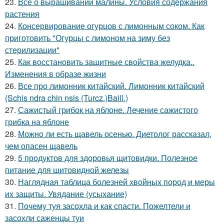
23.
Все о выращивании малины. Условия содержания
растения
24.
Консервирование огурцов с лимонным соком. Как
приготовить "Огурцы с лимоном на зиму без
стерилизации"
25.
Как восстановить защитные свойства желудка..
Изменения в образе жизни
26.
Все про лимонник китайский. Лимонник китайский
(Schis ndra chin nsis (Turcz.)Baill.)
27.
Сажистый грибок на яблоне. Лечение сажистого
грибка на яблоне
28.
Можно ли есть щавель осенью. Диетолог рассказал,
чем опасен щавель
29.
5 продуктов для здоровья щитовидки. Полезное
питание для щитовидной железы
30.
Наглядная таблица болезней хвойных пород и меры
их защиты. Увядание (усыхание)
31.
Почему туя засохла и как спасти. Пожелтели и
засохли саженцы туи