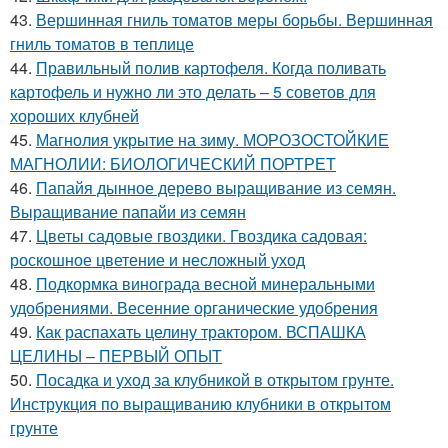
43.
Вершинная гниль томатов меры борьбы. Вершинная
гниль томатов в теплице
44.
Правильный полив картофеля. Когда поливать
картофель и нужно ли это делать – 5 советов для
хороших клубней
45.
Магнолия укрытие на зиму. МОРОЗОСТОЙКИЕ
МАГНОЛИИ: БИОЛОГИЧЕСКИЙ ПОРТРЕТ
46.
Папайя дынное дерево выращивание из семян.
Выращивание папайи из семян
47.
Цветы садовые гвоздики. Гвоздика садовая:
роскошное цветение и несложный уход
48.
Подкормка винограда весной минеральными
удобрениями. Весенние органические удобрения
49.
Как распахать целину трактором. ВСПАШКА
ЦЕЛИНЫ – ПЕРВЫЙ ОПЫТ
50.
Посадка и уход за клубникой в открытом грунте.
Инструкция по выращиванию клубники в открытом
грунте