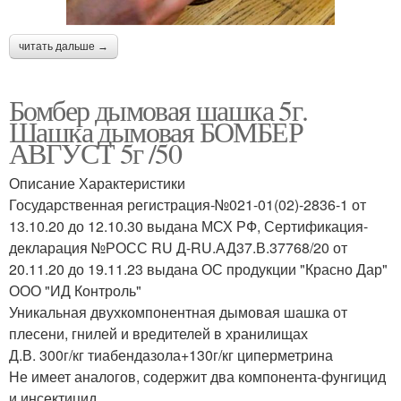
читать дальше →
Бомбер дымовая шашка 5г.
Шашка дымовая БОМБЕР
АВГУСТ 5г /50
Описание Характеристики
Государственная регистрация-№021-01(02)-2836-1 от
13.10.20 до 12.10.30 выдана МСХ РФ, Сертификация-
декларация №РОСС RU Д-RU.АД37.В.37768/20 от
20.11.20 до 19.11.23 выдана ОС продукции "Красно Дар"
ООО "ИД Контроль"
Уникальная двухкомпонентная дымовая шашка от
плесени, гнилей и вредителей в хранилищах
Д.В. 300г/кг тиабендазола+130г/кг циперметрина
Не имеет аналогов, содержит два компонента-фунгицид
и инсектицид