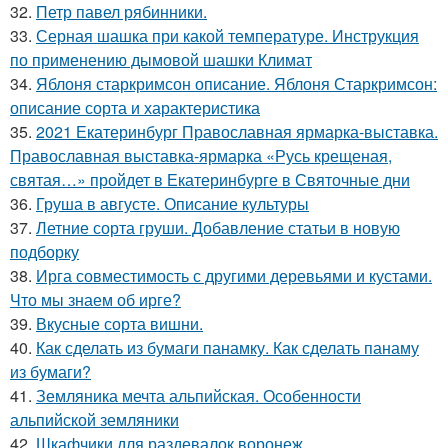
32.
Петр павел рябинники.
33.
Серная шашка при какой температуре. Инструкция
по применению дымовой шашки Климат
34.
Яблоня старкримсон описание. Яблоня Старкримсон:
описание сорта и характеристика
35.
2021 Екатеринбург Православная ярмарка-выставка.
Православная выставка-ярмарка «Русь крещеная,
святая…» пройдет в Екатеринбурге в Святочные дни
36.
Груша в августе. Описание культуры
37.
Летние сорта груши. Добавление статьи в новую
подборку
38.
Ирга совместимость с другими деревьями и кустами.
Что мы знаем об ирге?
39.
Вкусные сорта вишни.
40.
Как сделать из бумаги панамку. Как сделать панаму
из бумаги?
41.
Земляника мечта альпийская. Особенности
альпийской земляники
42.
Шкафчики для раздевалок воронеж.