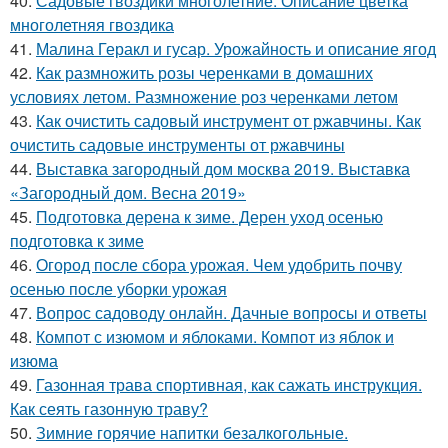
40.
Садовые гвоздики многолетние. Описание цветка
многолетняя гвоздика
41.
Малина Геракл и гусар. Урожайность и описание ягод
42.
Как размножить розы черенками в домашних
условиях летом. Размножение роз черенками летом
43.
Как очистить садовый инструмент от ржавчины. Как
очистить садовые инструменты от ржавчины
44.
Выставка загородный дом москва 2019. Выставка
«Загородный дом. Весна 2019»
45.
Подготовка дерена к зиме. Дерен уход осенью
подготовка к зиме
46.
Огород после сбора урожая. Чем удобрить почву
осенью после уборки урожая
47.
Вопрос садоводу онлайн. Дачные вопросы и ответы
48.
Компот с изюмом и яблоками. Компот из яблок и
изюма
49.
Газонная трава спортивная, как сажать инструкция.
Как сеять газонную траву?
50.
Зимние горячие напитки безалкогольные.