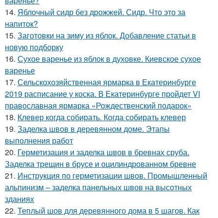
варенье?
14.
Яблочный сидр без дрожжей. Сидр. Что это за
напиток?
15.
Заготовки на зиму из яблок. Добавление статьи в
новую подборку
16.
Сухое варенье из яблок в духовке. Киевское сухое
варенье
17.
Сельскохозяйственная ярмарка в Екатеринбурге
2019 расписание у коска. В Екатеринбурге пройдет VI
православная ярмарка «Рождественский подарок»
18.
Клевер когда собирать. Когда собирать клевер
19.
Заделка швов в деревянном доме. Этапы
выполнения работ
20.
Герметизация и заделка швов в бревнах сруба.
Заделка трещин в брусе и оцилиндрованном бревне
21.
Инструкция по герметизации швов. Промышленный
альпинизм – заделка панельных швов на высотных
зданиях
22.
Теплый шов для деревянного дома в 5 шагов. Как