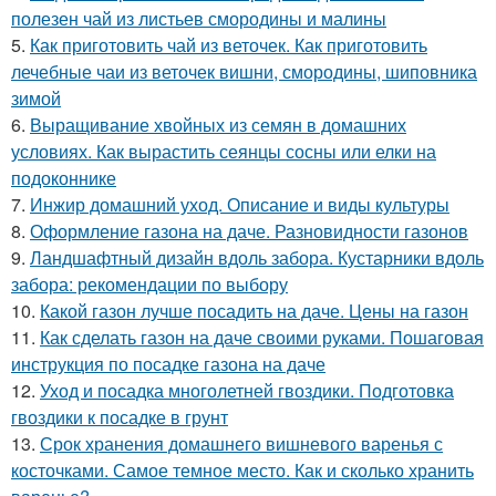
полезен чай из листьев смородины и малины
5.
Как приготовить чай из веточек. Как приготовить
лечебные чаи из веточек вишни, смородины, шиповника
зимой
6.
Выращивание хвойных из семян в домашних
условиях. Как вырастить сеянцы сосны или елки на
подоконнике
7.
Инжир домашний уход. Описание и виды культуры
8.
Оформление газона на даче. Разновидности газонов
9.
Ландшафтный дизайн вдоль забора. Кустарники вдоль
забора: рекомендации по выбору
10.
Какой газон лучше посадить на даче. Цены на газон
11.
Как сделать газон на даче своими руками. Пошаговая
инструкция по посадке газона на даче
12.
Уход и посадка многолетней гвоздики. Подготовка
гвоздики к посадке в грунт
13.
Срок хранения домашнего вишневого варенья с
косточками. Самое темное место. Как и сколько хранить