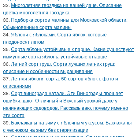
32.
Многолетняя гвоздика на вашей даче. Описание
цветка многолетняя гвоздика
33.
Подборка сортов малины для Московской области.
Обыкновенные сорта малины
34.
Яблони с яблоками. Сорта яблок, которые
плодоносят летом
35.
Сорта яблонь устойчивые к парше. Какие существуют
иммунные сорта яблонь, устойчивые к парше
36.
Летний сорт груш. Сорта лучших летних груш:
описание и особенности выращивания
37.
Летняя яблоня сорта. 50 сортов яблок с фото и
описаниями
38.
Сорт винограда натали. Эти Винограды прощает
ошибки, дают Отличный и Вкусный урожай даже у
начинающих садоводов. Рассказываю, почему именно
эти сорта
39.
Баклажаны на зиму с яблочным уксусом. Баклажаны
с чесноком на зиму без стерилизации