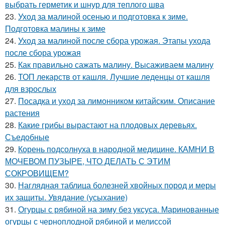
выбрать герметик и шнур для теплого шва
23.
Уход за малиной осенью и подготовка к зиме.
Подготовка малины к зиме
24.
Уход за малиной после сбора урожая. Этапы ухода
после сбора урожая
25.
Как правильно сажать малину. Высаживаем малину
26.
ТОП лекарств от кашля. Лучшие леденцы от кашля
для взрослых
27.
Посадка и уход за лимонником китайским. Описание
растения
28.
Какие грибы вырастают на плодовых деревьях.
Съедобные
29.
Корень подсолнуха в народной медицине. КАМНИ В
МОЧЕВОМ ПУЗЫРЕ, ЧТО ДЕЛАТЬ С ЭТИМ
СОКРОВИЩЕМ?
30.
Наглядная таблица болезней хвойных пород и меры
их защиты. Увядание (усыхание)
31.
Огурцы с рябиной на зиму без уксуса. Маринованные
огурцы с черноплодной рябиной и мелиссой