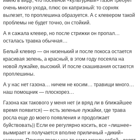
очень много ухода, плюс он капризный: то сорняк
вылезет, то проплешина образуется. А с клевером такой
проблемы не будет точно, он стойкий.
А я сажала клевер, но после стрижки он пропал…
осталась травка обычная…
Белый клевер — он низенький и после покоса остается
красивая зелень, а красный, в этом году посеяла на
новой лужайке, высокий. И после скашивания остаются
проплешины.
А у нас нет газона… ничем не косим… травищи много…
наш помощник — плоскорез…
Газона как такового у меня нет (и вряд ли в ближайшее
время появится) — есть зеленые лужайки, где трава
росла еще до моего появления и продолжает
буйствовать)) Если ее регулярно косить, все «лишнее»
вымирает и получается вполне приличный «дикий»
газончик. Причем травы как-то сами между собой «делят