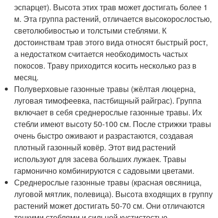
эспарцет). Высота этих трав может достигать более 1
м. Эта группа растений, отличается высокорослостью,
светолюбивостью и толстыми стеблями. К
достоинствам трав этого вида относят быстрый рост,
а недостатком считается необходимость частых
покосов. Траву приходится косить несколько раз в
месяц.
Полуверховые газонные травы (жёлтая люцерна,
луговая тимофеевка, пастбищный райграс). Группа
включает в себя среднерослые газонные травы. Их
стебли имеют высоту 50-100 см. После стрижки травы
очень быстро оживают и разрастаются, создавая
плотный газонный ковёр. Этот вид растений
используют для засева больших лужаек. Травы
гармонично комбинируются с садовыми цветами.
Среднерослые газонные травы (красная овсяница,
луговой мятлик, полевица). Высота входящих в группу
растений может достигать 50-70 см. Они отличаются
тонкими стеблями и сильной кустистостью.