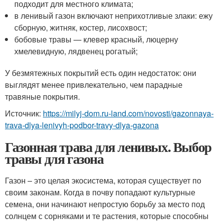
подходит для местного климата;
в ленивый газон включают неприхотливые злаки: ежу
сборную, житняк, костер, лисохвост;
бобовые травы — клевер красный, люцерну
хмелевидную, лядвенец рогатый;
У безмятежных покрытий есть один недостаток: они
выглядят менее привлекательно, чем парадные
травяные покрытия.
Источник:
https://milyj-dom.ru-land.com/novosti/gazonnaya-
trava-dlya-lenivyh-podbor-travy-dlya-gazona
Газонная трава для ленивых. Выбор
травы для газона
Газон – это целая экосистема, которая существует по
своим законам. Когда в почву попадают культурные
семена, они начинают непростую борьбу за место под
солнцем с сорняками и те растения, которые способны