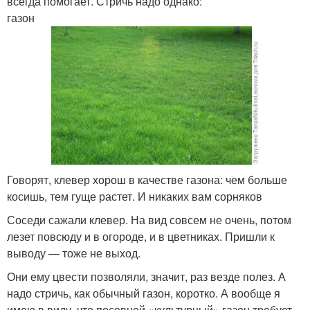
всегда помогает. Стричь надо однако:
газон
Говорят, клевер хорош в качестве газона: чем больше
косишь, тем гуще растет. И никаких вам сорняков
Соседи сажали клевер. На вид совсем не очень, потом
лезет повсюду и в огороде, и в цветниках. Пришли к
выводу — тоже не выход.
Они ему цвести позволяли, значит, раз везде полез. А
надо стричь, как обычный газон, коротко. А вообще я
имею в виду, что посевной «культурный» газон требует