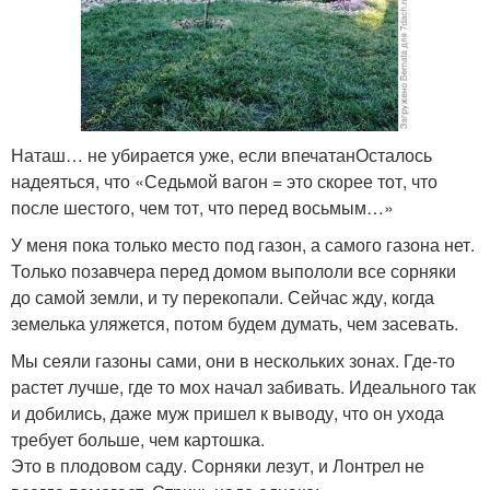
Наташ… не убирается уже, если впечатанОсталось
надеяться, что «Седьмой вагон = это скорее тот, что
после шестого, чем тот, что перед восьмым…»
У меня пока только место под газон, а самого газона нет.
Только позавчера перед домом выпололи все сорняки
до самой земли, и ту перекопали. Сейчас жду, когда
земелька уляжется, потом будем думать, чем засевать.
Мы сеяли газоны сами, они в нескольких зонах. Где-то
растет лучше, где то мох начал забивать. Идеального так
и добились, даже муж пришел к выводу, что он ухода
требует больше, чем картошка.
Это в плодовом саду. Сорняки лезут, и Лонтрел не