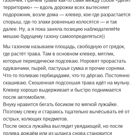
территорию» — вдоль дорожки всех вытесняет
подорожник, возле дома — клевер, кое-где разрастается
спорыш, где-то злаки ровненько колосятся — и так
далее. Ну, а я пока заняла позицию наблюдателяНе
мешаю будущему газону самоопределяться))
Мы газоном называем площадь, свободную от грядок,
где растёт трава. Там в основном клевер, мятлик,
которые периодически подсеваю. Норовят прорастать
одуванчики, пырей, пастушья сумка и прочие сорняки.
Что-то поливаю гербицидами, что-то дёргаю. Постоянно
скашиваю. Скошенная подсохшая трава идёт на мульчу.
Клевер хорошо выдерживает и быстро поднимается
после автомобиля.
Внуку нравится бегать босиком по мягкой лужайке.
Поэтому слежу и стараюсь тщательно вычёсывать её от
острых, колющих предметов.
После окоса лужайка выглядит увядающей, но после
полива дождём или из шланга снова становится