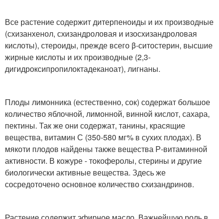
Все растение содержит дитерпеноиды и их производные
(схизанхенол, схизандроловая и изосхизандроловая
кислоты), стероиды, прежде всего β-ситостерин, высшие
жирные кислоты и их производные (2,3-
дигидроксипропилоктадеканоат), лигнаны.
Плоды лимонника (естественно, сок) содержат большое
количество яблочной, лимонной, винной кислот, сахара,
пектины. Так же они содержат, танины, красящие
вещества, витамин С (350-580 мг% в сухих плодах). В
мякоти плодов найдены также вещества Р-витаминной
активности. В кожуре - токоферолы, стерины и другие
биологически активные вещества. Здесь же
сосредоточено основное количество схизандринов.
Растение содержит эфирное масло. Важнейшую роль в