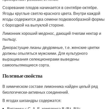
Созревание плодов начинается в сентябре-октябре.
Ягоды круглые светло-красного цвета. Внутри каждой
ягоды содержится два семени подковообразной формы
с бороздкой на выпуклой стороне.
Лимонник хороший медонос, дающий пчелам нектар и
пыльцу.
Дикорастущие лианы двудомные, т.е. женские цветки
должны опыляться мужскими. Для культурного
выращивания селекционерами выведены
самоопыляющиеся сорта.
Полезные свойства
В химическом составе лимонника найден целый ряд
биологически-активных соединений.
В ягодах шизандры содержатся:
Витамины: С, А, Е, комплекса В (В1, В2);