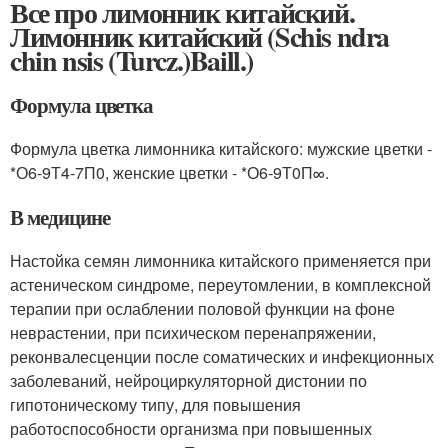
Все про лимонник китайский.
Лимонник китайский (Schis ndra
chin nsis (Turcz.)Baill.)
Формула цветка
Формула цветка лимонника китайского: мужские цветки -
*О6-9Т4-7П0, женские цветки - *О6-9Т0П∞.
В медицине
Настойка семян лимонника китайского применяется при
астеническом синдроме, переутомлении, в комплексной
терапии при ослаблении половой функции на фоне
неврастении, при психическом перенапряжении,
реконвалесценции после соматических и инфекционных
заболеваний, нейроциркуляторной дистонии по
гипотоническому типу, для повышения
работоспособности организма при повышенных