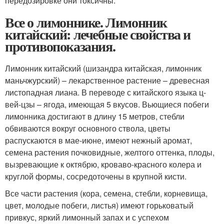
передозировке они токсичны.
Все о лимоннике. Лимонник
китайский: лечебные свойства и
противопоказания.
Лимонник китайский (шизандра китайская, лимонник
маньчжурский) – лекарственное растение – древесная
листопадная лиана. В переводе с китайского языка ц-
вей-цзы – ягода, имеющая 5 вкусов. Вьющиеся побеги
лимонника достигают в длину 15 метров, стебли
обвиваются вокруг основного ствола, цветы
распускаются в мае-июне, имеют нежный аромат,
семена растения почковидные, желтого оттенка, плоды,
вызревающие к октябрю, кроваво-красного колера и
круглой формы, сосредоточены в крупной кисти.
Все части растения (кора, семена, стебли, корневища,
цвет, молодые побеги, листья) имеют горьковатый
привкус, яркий лимонный запах и с успехом