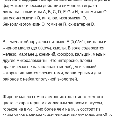
фармакологическом действии лимонника играют
лигнаны – гомизины A, B, C, D, F, G и H, эпигомизин О,
ангелоилгомизин О, ангелоилизогомизин О,
бензоилизогомизин О, гомизин R, схизатерин D.
В семенах обнаружены витамин Е (0,03%), лигнаны и
жирное масло (до 33,8%), смолы. В золе содержится
железо, марганец, кремний, фосфор, кальций, медь и
другие микроэлементы. Что интересно, плоды
практически не накапливают молибден и кадмий,
которые являются элементами, характерными для
районов с неблагополучной экологией.
Жирное масло семян лимонника золотисто-жёлтого
цвета, с характерным смолистым запахом и вкусом,
горькое на вкус . Оно более чем на 90% состоит из
глицеридов непредельных жирных кислот (олеиновой, α