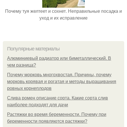
Почему туя желтеет и сохнет. Неправильные посадка и
уход и их исправление
Популярные материалы
Алюминиевый радиатор или биметаллический. В
чем разница?
Почему морковь многохвостая. Причины, почему
морковь корявая и рогатая и методы выращивания
ровных корнеплодов
Слива ромен описание сорта. Какие сорта слив
наиболее подходят для дачи
Растяжки во время беременности. Почему при
беременности появляются растяжки?