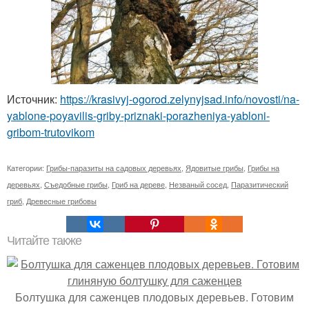
Источник:
https://krasivyj-ogorod.zelynyjsad.info/novosti/na-
yablone-poyavilis-griby-priznaki-porazheniya-yabloni-
gribom-trutovikom
Категории:
Грибы-паразиты на садовых деревьях
,
Ядовитые грибы
,
Грибы на
деревьях
,
Съедобные грибы
,
Гриб на дереве
,
Незваный сосед
,
Паразитический
гриб
,
Древесные грибовы
Читайте также
Болтушка для саженцев плодовых деревьев. Готовим