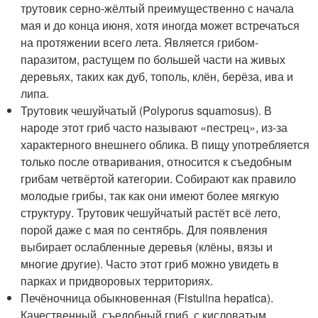
трутовик серно-жёлтый преимущественно с начала
мая и до конца июня, хотя иногда может встречаться
на протяжении всего лета. Является грибом-
паразитом, растущем по большей части на живых
деревьях, таких как дуб, тополь, клён, берёза, ива и
липа.
Трутовик чешуйчатый (Polyporus squamosus). В
народе этот гриб часто называют «пестрец», из-за
характерного внешнего облика. В пищу употрeбляется
только после отваривания, относится к съедобным
грибам четвёртой категории. Собирают как правило
молодые грибы, так как они имеют более мягкую
структуру. Трутовик чешуйчатый растёт всё лето,
порой даже с мая по сентябрь. Для появления
выбирает ослабленные деревья (клёны, вязы и
многие другие). Часто этот гриб можно увидеть в
парках и придворовых территориях.
Печёночница обыкновенная (Fistulina hepatica).
Качественный, съедобный гриб, с кисловатым