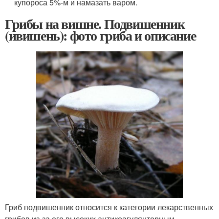
купороса 5%-м и намазать варом.
Грибы на вишне. Подвишенник
(ивишень): фото гриба и описание
Гриб подвишенник относится к категории лекарственных
грибов из-за его высоких антикоагулянторным