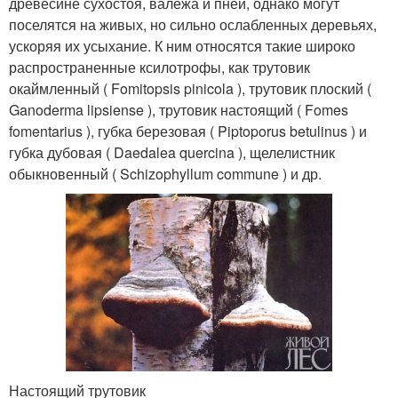
древесине сухостоя, валежа и пней, однако могут
поселятся на живых, но сильно ослабленных деревьях,
ускоряя их усыхание. К ним относятся такие широко
распространенные ксилотрофы, как трутовик
окаймленный ( Fomitopsis pinicola ), трутовик плоский (
Ganoderma lipsiense ), трутовик настоящий ( Fomes
fomentarius ), губка березовая ( Piptoporus betulinus ) и
губка дубовая ( Daedalea quercina ), щелелистник
обыкновенный ( Schizophyllum commune ) и др.
Настоящий трутовик