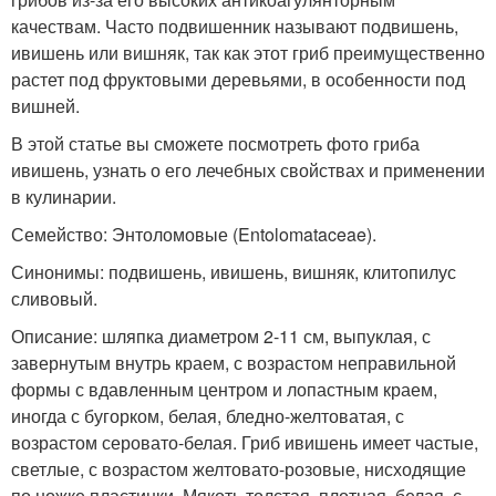
качествам. Часто подвишенник называют подвишень,
ивишень или вишняк, так как этот гриб преимущественно
растет под фруктовыми деревьями, в особенности под
вишней.
В этой статье вы сможете посмотреть фото гриба
ивишень, узнать о его лечебных свойствах и применении
в кулинарии.
Семейство: Энтоломовые (Entolomataceae).
Синонимы: подвишень, ивишень, вишняк, клитопилус
сливовый.
Описание: шляпка диаметром 2-11 см, выпуклая, с
завернутым внутрь краем, с возрастом неправильной
формы с вдавленным центром и лопастным краем,
иногда с бугорком, белая, бледно-желтоватая, с
возрастом серовато-белая. Гриб ивишень имеет частые,
светлые, с возрастом желтовато-розовые, нисходящие
по ножке пластинки. Мякоть толстая, плотная, белая, с