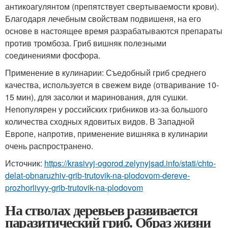
антикоагулянтом (препятствует свертываемости крови).
Благодаря лечебным свойствам подвишеня, на его
основе в настоящее время разрабатываются препараты
против тромбоза. Гриб вишняк полезными
соединениями фосфора.
Применение в кулинарии: Съедобный гриб среднего
качества, используется в свежем виде (отваривание 10-
15 мин), для засолки и маринования, для сушки.
Непопулярен у российских грибников из-за большого
количества сходных ядовитых видов. В Западной
Европе, напротив, применение вишняка в кулинарии
очень распространено.
Источник:
https://krasivyj-ogorod.zelynyjsad.info/stati/chto-
delat-obnaruzhiv-grib-trutovik-na-plodovom-dereve-
prozhorlivyy-grib-trutovik-na-plodovom
На стволах деревьев развивается
паразитический гриб. Образ жизни