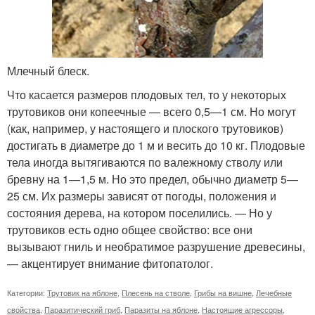
Млечный блеск.
Что касается размеров плодовых тел, то у некоторых
трутовиков они копеечные — всего 0,5—1 см. Но могут
(как, например, у настоящего и плоского трутовиков)
достигать в диаметре до 1 м и весить до 10 кг. Плодовые
тела иногда вытягиваются по валежному стволу или
бревну на 1—1,5 м. Но это предел, обычно диаметр 5—
25 см. Их размеры зависят от погоды, положения и
состояния дерева, на котором поселились. — Но у
трутовиков есть одно общее свойство: все они
вызывают гниль и необратимое разрушение древесины,
— акцентирует внимание фитопатолог.
Категории:
Трутовик на яблоне
,
Плесень на стволе
,
Грибы на вишне
,
Лечебные
свойства
,
Паразитический гриб
,
Паразиты на яблоне
,
Настоящие агрессоры
,