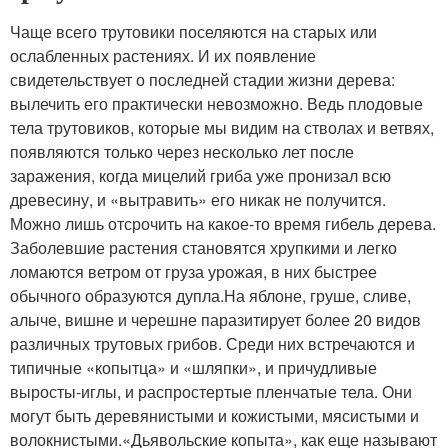
Чаще всего трутовики поселяются на старых или
ослабленных растениях. И их появление
свидетельствует о последней стадии жизни дерева:
вылечить его практически невозможно. Ведь плодовые
тела трутовиков, которые мы видим на стволах и ветвях,
появляются только через несколько лет после
заражения, когда мицелий гриба уже пронизал всю
древесину, и «вытравить» его никак не получится.
Можно лишь отсрочить на какое-то время гибель дерева.
Заболевшие растения становятся хрупкими и легко
ломаются ветром от груза урожая, в них быстрее
обычного образуются дупла.На яблоне, груше, сливе,
алыче, вишне и черешне паразитирует более 20 видов
различных трутовых грибов. Среди них встречаются и
типичные «копытца» и «шляпки», и причудливые
выросты-иглы, и распростертые пленчатые тела. Они
могут быть деревянистыми и кожистыми, мясистыми и
волокнистыми.«Дьявольские копыта», как еще называют