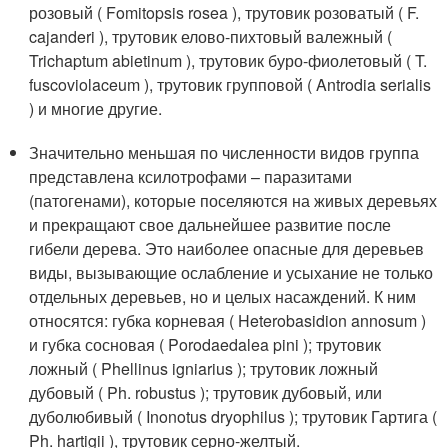
розовый ( Fomitopsis rosea ), трутовик розоватый ( F.
cajanderi ), трутовик елово-пихтовый валежный (
Trichaptum abietinum ), трутовик буро-фиолетовый ( T.
fuscoviolaceum ), трутовик групповой ( Antrodia serialis
) и многие другие.
Значительно меньшая по численности видов группа
представлена ксилотрофами – паразитами
(патогенами), которые поселяются на живых деревьях
и прекращают свое дальнейшее развитие после
гибели дерева. Это наиболее опасные для деревьев
виды, вызывающие ослабление и усыхание не только
отдельных деревьев, но и целых насаждений. К ним
относятся: губка корневая ( Heterobasidion annosum )
и губка сосновая ( Porodaedalea pini ); трутовик
ложный ( Phellinus igniarius ); трутовик ложный
дубовый ( Ph. robustus ); трутовик дубовый, или
дуболюбивый ( Inonotus dryophilus ); трутовик Гартига (
Ph. hartigii ), трутовик серно-желтый.